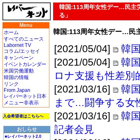
韓国:113周年女性デー…民
る」
Menu
韓国:113周年女性デー…
ホーム
すべてのニュース
Labornet TV
[2021/05/04]
韓国
コラム/エッセイ
キャンペーン
[2021/05/04]
韓国
イベントカレンダー
米国労働運動
ロナ支援も性差別
韓国の情報
リンク
[2021/03/16]
韓
From Japan
レイバーネット日本
まで…闘争する女
メニュー非表示
[2021/03/16]
韓国
入会希望者はこちらへ
記者会見
おしらせ
■レイバーネット2.0