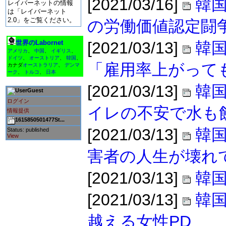
[2021/03/16]
韓国
レイバーネットの情報
は「レイバーネット
2.0」をご覧ください。
の労働価値認定闘
世界のLabornet
[2021/03/13]
韓
アメリカ
、
中国
、
イギリス
、
ドイツ
、
オーストリア
、
韓国
、
「雇用率上がって
カナダ
オーストラリア
、
デンマ
ーク
、
トルコ
、
日本
[2021/03/13]
韓国
Guest
ログイン
イレの不安で水も
情報提供
1615850501477St...
[2021/03/13]
韓国
Status: published
View
害者の人生が壊れ
[2021/03/13]
韓
[2021/03/13]
韓
越える女性PD