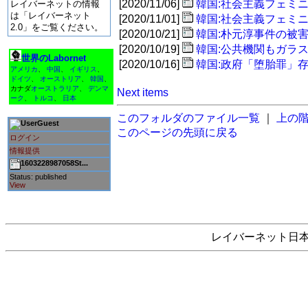
[2020/11/06]
韓国:社会主義フェミ
レイバーネットの情報
は「レイバーネット
[2020/11/01]
韓国:社会主義フェミ
2.0」をご覧ください。
[2020/10/21]
韓国:朴元淳事件の被
[2020/10/19]
韓国:公共機関もガラ
世界のLabornet
[2020/10/16]
韓国:政府「堕胎罪」
アメリカ
、
中国
、
イギリス
、
ドイツ
、
オーストリア
、
韓国
、
カナダ
オーストラリア
、
デンマ
Next items
ーク
、
トルコ
、
日本
このフォルダのファイル一覧
｜
上の
Guest
このページの先頭に戻る
ログイン
情報提供
1603228987058St...
Status: published
View
レイバーネット日本