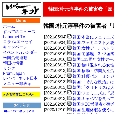
韓国:朴元淳事件の被害者「
Menu
韓国:朴元淳事件の被害者
ホーム
すべてのニュース
Labornet TV
[2021/05/04]
韓国:本当にフェミニ
コラム/エッセイ
[2021/05/04]
韓国:フェミニスト大
キャンペーン
[2021/03/16]
韓国:女性デー、スト
イベントカレンダー
[2021/03/16]
韓国:モ落廃、3・8
米国労働運動
[2021/03/16]
韓国:113周年女性
韓国の情報
[2021/03/13]
韓国:繰り返される女
リンク
[2021/03/13]
韓国:移動・訪問女性
From Japan
[2021/03/13]
韓国:俳優パン・ミン
レイバーネット日本
[2021/03/13]
韓国:「そんな政治」
メニュー非表示
[2021/03/13]
韓国:「クリトリスは
[2021/03/13]
韓国:フェミニズム『
入会希望者はこちらへ
[2021/03/13]
韓国:キャベツを食べ
[2021/02/26]
韓国:KEC労働者が
おしらせ
[2020/12/10]
韓国:生理休暇を使う
■レイバーネット2.0