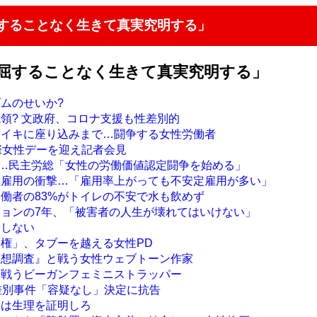
屈することなく生きて真実究明する」
「屈することなく生きて真実究明する」
ズムのせいか?
統領? 文政府、コロナ支援も性差別的
ライキに座り込みまで…闘争する女性労働者
国際女性デーを迎え記者会見
デー…民主労総「女性の労働価値認定闘争を始める」
性雇用の衝撃…「雇用率上がっても不安定雇用が多い」
労働者の83%がトイレの不安で水も飲めず
ジョンの7年、「被害者の人生が壊れてはいけない」
はしない
人権」、タブーを越える女性PD
思想調査』と戦う女性ウェブトーン作家
て戦うビーガンフェミニストラッパー
性差別事件「容疑なし」決定に抗告
には生理を証明しろ