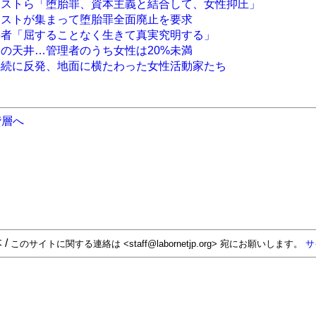
ニストら「堕胎罪、資本主義と結合して、女性抑圧」
ニストが集まって堕胎罪全面廃止を要求
害者「屈することなく生きて真実究明する」
スの天井…管理者のうち女性は20%未満
存続に反発、地面に横たわった女性活動家たち
階層へ
 /
このサイトに関する連絡は <staff@labornetjp.org> 宛にお願いします。
サ