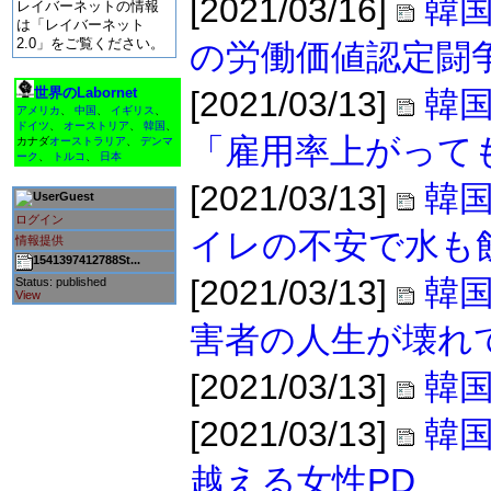
[2021/03/16]
韓国
レイバーネットの情報
は「レイバーネット
2.0」をご覧ください。
の労働価値認定闘
世界のLabornet
[2021/03/13]
韓
アメリカ
、
中国
、
イギリス
、
ドイツ
、
オーストリア
、
韓国
、
「雇用率上がって
カナダ
オーストラリア
、
デンマ
ーク
、
トルコ
、
日本
[2021/03/13]
韓国
Guest
ログイン
イレの不安で水も
情報提供
1541397412788St...
[2021/03/13]
韓国
Status: published
View
害者の人生が壊れ
[2021/03/13]
韓
[2021/03/13]
韓
越える女性PD