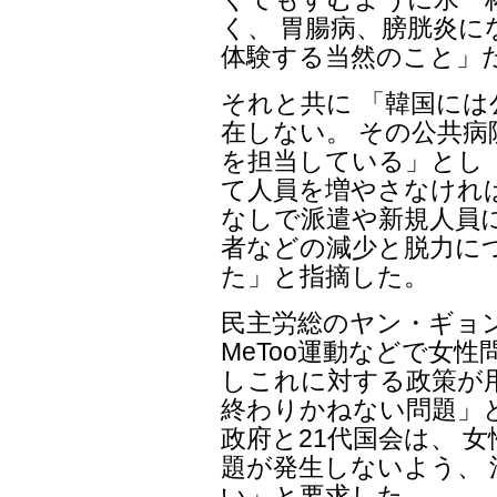
く、 胃腸病、膀胱炎に
体験する当然のこと」
それと共に 「韓国には
在しない。 その公共病
を担当している」とし
て人員を増やさなけれ
なしで派遣や新規人員
者などの減少と脱力に
た」と指摘した。
民主労総のヤン・ギョ
MeToo運動などで女
しこれに対する政策が
終わりかねない問題」と
政府と21代国会は、 
題が発生しないよう、
い」と要求した。