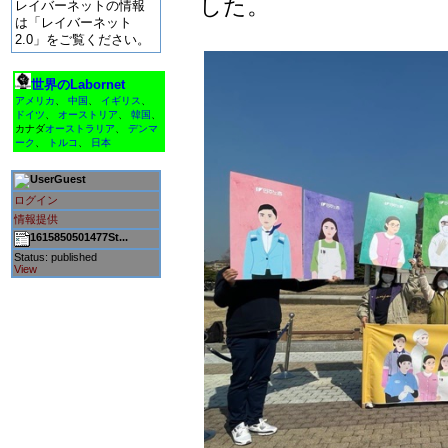
した。
レイバーネットの情報
は「レイバーネット
2.0」をご覧ください。
世界のLabornet
アメリカ
、
中国
、
イギリス
、
ドイツ
、
オーストリア
、
韓国
、
カナダ
オーストラリア
、
デンマ
ーク
、
トルコ
、
日本
Guest
ログイン
情報提供
1615850501477St...
Status: published
View