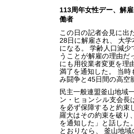
113周年女性デー、解
働者
この日の記者会見に出
28日に解雇され、 大
になる。 学齢人口減
うことが解雇の理由だっ
にも用役業者変更を理由
満了を通知した。 当時
み闘争と45日間の高空
民主一般連盟釜山地域
ン・ヒョンシル支会長は
を必ず保障すると約束し
羅大はその約束を破り、
を通知した」と話した
とおりなら、 釜山地