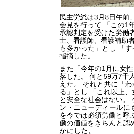
民主労総は3月8日午前
会見を行って 「この1
承認判定を受けた労働者
士、看護師、看護補助
も多かった」とし 「
指摘した。
また「今年の1月に女性雇
落した。 何と59万7
えた。 それと共に「
る」とし 「これ以上、
と安全な社会はない。
ン・ニューディールに
を今では必須労働と呼
働の価値をきちんと認
かにした。