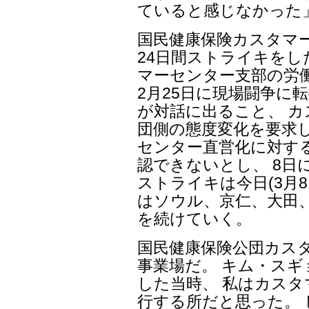
ていると感じなかった
国民健康保険カスタマ
24日間ストライキを
マーセンター支部の労
2月25日に現場闘争に
が対話に出ること、 
団側の態度変化を要求
センター直営化に対す
認できないとし、 8日
ストライキは今日(3月8
はソウル、京仁、大田
を続けていく。
国民健康保険公団カスタ
事業場だ。 キム・スギョ
した当時、 私はカス
行する所だと思った。