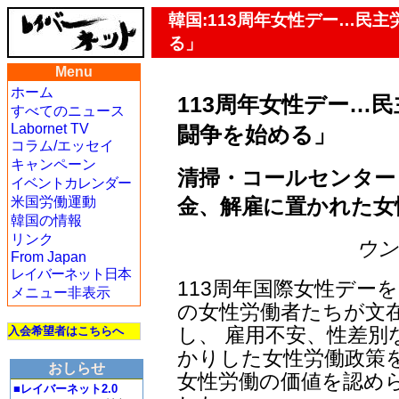
韓国:113周年女性デー…民
る」
Menu
ホーム
113周年女性デー…
すべてのニュース
Labornet TV
闘争を始める」
コラム/エッセイ
キャンペーン
清掃・コールセンター
イベントカレンダー
金、解雇に置かれた女
米国労働運動
韓国の情報
リンク
ウン・
From Japan
レイバーネット日本
113周年国際女性デー
メニュー非表示
の女性労働者たちが文在
し、 雇用不安、性差
入会希望者はこちらへ
かりした女性労働政策
おしらせ
女性労働の価値を認め
■レイバーネット2.0