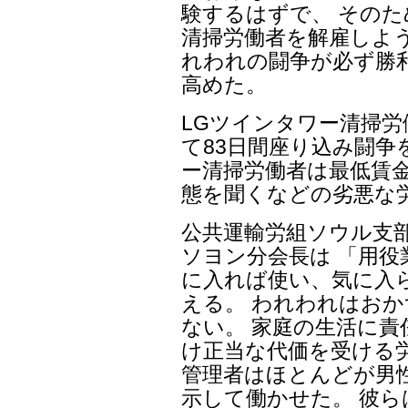
験するはずで、 その
清掃労働者を解雇しよ
れわれの闘争が必ず勝
高めた。
LGツインタワー清掃労
て83日間座り込み闘争
ー清掃労働者は最低賃金
態を聞くなどの劣悪な
公共運輸労組ソウル支
ソヨン分会長は 「用
に入れば使い、気に入
える。 われわれはお
ない。 家庭の生活に
け正当な代価を受ける
管理者はほとんどが男
示して働かせた。 彼