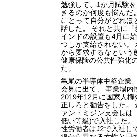
勉強して、1か月試験を
きるのか何度も悩んだ
にとって自分がどれほ
話した。 それと共に
インドの設置も4月に始
つしか支給されない。
から要求するなという
健康保険の公共性強化
た。
亀尾の半導体中堅企業、
会見に出て、 事業場内
2019年12月に国家人
正しろと勧告をした。 
ァン・ミジン支会長は 
低い等級)で入社した。
性労働者はJ2で入社し
線から異なる女性と男