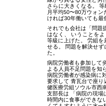
さらに大きくなる。 
月平均50〜80万ウォン
ければ30年働いても最
それでも会社は「問題提
はなく、 いうことをよ
等級に上げた。 労組
せる。 問題を解決せ
た。
病院労働者も参加して
よる人員不足問題を知
病院労働者が感染病に
要求して 青瓦台で座り
健医療労組ソウル市西
支部長は 「病院の現場
時間内に食事ができな
くてもすむように水一