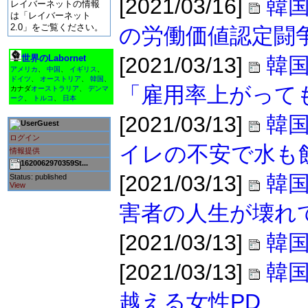
[2021/03/16]
韓国
レイバーネットの情報
は「レイバーネット
2.0」をご覧ください。
の労働価値認定闘
世界のLabornet
[2021/03/13]
韓
アメリカ
、
中国
、
イギリス
、
ドイツ
、
オーストリア
、
韓国
、
「雇用率上がって
カナダ
オーストラリア
、
デンマ
ーク
、
トルコ
、
日本
[2021/03/13]
韓国
Guest
ログイン
イレの不安で水も
情報提供
1620062970359St...
[2021/03/13]
韓国
Status: published
View
害者の人生が壊れ
[2021/03/13]
韓
[2021/03/13]
韓
越える女性PD