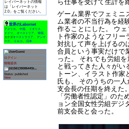
ら仕事を受けて生計を
レイバーネットの情報
は「レイバーネット
2.0」をご覧ください。
ゲーム業界でフェミニ
ム業者の不当行為を経
世界のLabornet
作ることにした。 ウ
アメリカ
、
中国
、
イギリス
、
ドイツ
、
オーストリア
、
韓国
、
ト作家のようなフリー
カナダ
オーストラリア
、
デンマ
ーク
、
トルコ
、
日本
対抗して声を上げるの
合員という事実だけで
Guest
った。 それでも労組
ログイン
情報提供
と戦ってきた人々がいる
1615613908644St...
トーン、イラスト作家
Status: published
View
氏も、 そのうちの一人だ
支会長の任期を終えた
「労働者性認定」のた
ョン全国女性労組デジ
前支会長と会った。