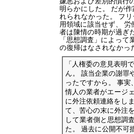
嫌悪および差別的慣行
明らかにした。 だが
れられなかった。 フリ
用領域に該当せず、 労
者は陳情の時期が過ぎ
「思想調査」によって
の復帰はなされなかっ
「人権委の意見表明
ん。 該当企業の謝罪
ったですから。 事実
情人の業者がエージェ
に外注依頼連絡をしま
て、苦心の末に外注を
して業者側と思想調
た。 過去に公開不可