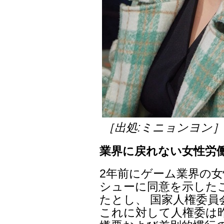
［出処:ミニョンヨン
業界に戻れない女性労
2年前にゲーム業界の女
シューに同意を示した
たとし、 国家人権委員
これに対して人権委は昨