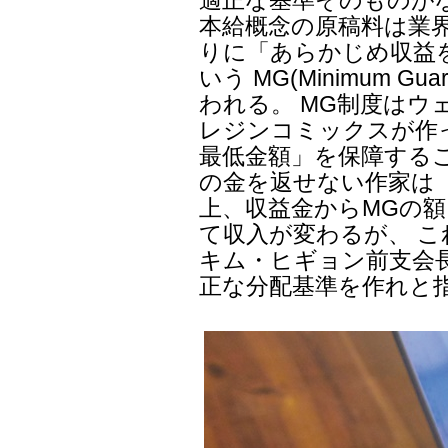
適正な基準そのものが
本給概念の原稿料は業
りに「あらかじめ収益
いう MG(Minimum G
われる。 MG制度は
レジンコミックスが作
最低金額」を保障する
の金を返せない作家は
上、収益金からMGの
て収入が変わるが、 
キム・ヒギョン前支会
正な分配基準を作れと