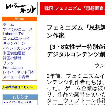
韓国:フェミニズム『思想調
Menu
ホーム
フェミニズム『思想
すべてのニュース
Labornet TV
ン作家
コラム/エッセイ
キャンペーン
［3・8女性デー特別企
イベントカレンダー
デジタルコンテンツ創
米国労働運動
韓国の情報
リンク
ウン・
From Japan
レイバーネット日本
2年前、フェミニズムイ
メニュー非表示
ンテンツ創作者たちは
った。 ゲーム企業は
入会希望者はこちらへ
り、作品の露出を防い
おしらせ
ター、ウェブトーン作
■レイバーネット2.0