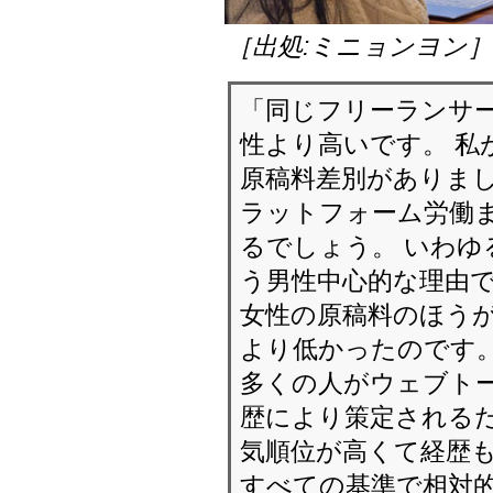
［出処:ミニョンヨン
「同じフリーランサ
性より高いです。 私
原稿料差別がありまし
ラットフォーム労働
るでしょう。 いわゆ
う男性中心的な理由で
女性の原稿料のほう
より低かったのです
多くの人がウェブト
歴により策定されるだ
気順位が高くて経歴
すべての基準で相対