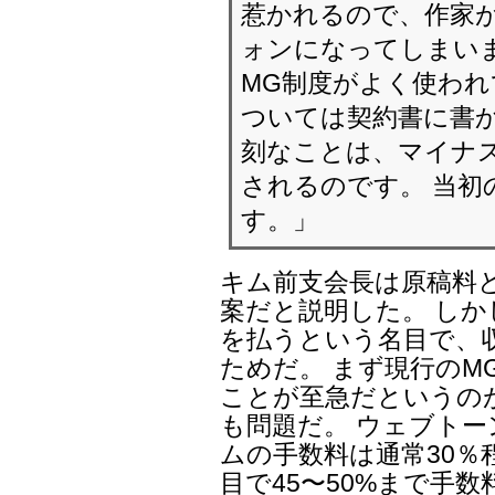
惹かれるので、作家
ォンになってしまいま
MG制度がよく使われ
ついては契約書に書か
刻なことは、マイナ
されるのです。 当初
す。」
キム前支会長は原稿料
案だと説明した。 しか
を払うという名目で、
ためだ。 まず現行のM
ことが至急だというの
も問題だ。 ウェブト
ムの手数料は通常30％
目で45〜50%まで手