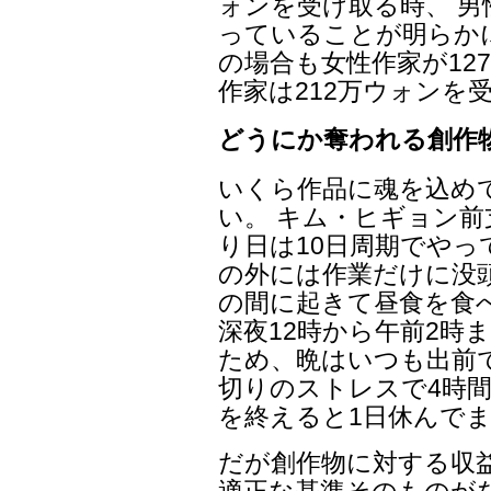
ォンを受け取る時、 男
っていることが明らか
の場合も女性作家が12
作家は212万ウォンを
どうにか奪われる創作
いくら作品に魂を込め
い。 キム・ヒギョン
り日は10日周期でやっ
の外には作業だけに没頭
の間に起きて昼食を食べ
深夜12時から午前2時
ため、晩はいつも出前
切りのストレスで4時間
を終えると1日休んで
だが創作物に対する収