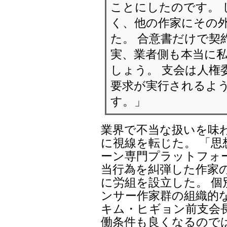
ことにしたのです。 
く、他の作家にその
た。 合意書だけで契
実、業者側も本当に
しょう。 支会は人権
要求が実行されるよ
す。」
業界で不当な扱いを味
に視線を転じた。 「
ーン専門プラットフォ
当行為を糾弾した作家の
に労組を設立した。 
ンサー作家群の組織的
キム・ヒギョン前支会
働条件も良くなるので