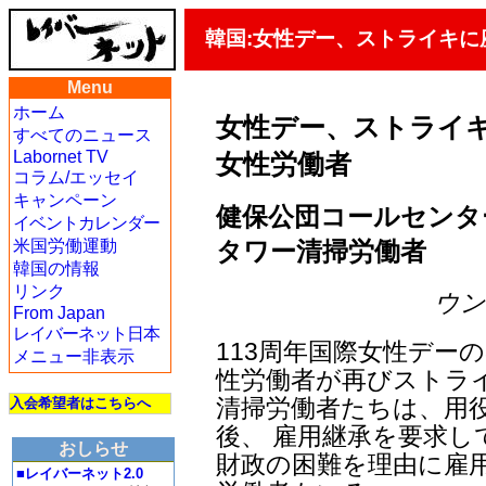
韓国:女性デー、ストライキ
Menu
ホーム
女性デー、ストライ
すべてのニュース
Labornet TV
女性労働者
コラム/エッセイ
キャンペーン
健保公団コールセンタ
イベントカレンダー
タワー清掃労働者
米国労働運動
韓国の情報
リンク
ウン・
From Japan
レイバーネット日本
113周年国際女性デー
メニュー非表示
性労働者が再びストラ
清掃労働者たちは、用
入会希望者はこちらへ
後、 雇用継承を要求し
おしらせ
財政の困難を理由に雇
■レイバーネット2.0