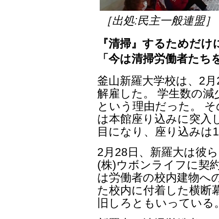
［出処:民主一般連盟］
『清掃』するためだけ
「今は清掃労働者たち
釜山新羅大学校は、2月
解雇した。 学生数の
という理由だった。 そ
は本館座り込みに突入し
目になり、座り込みは1
2月28日、新羅大は彼
(株)ウボンライフに契
は労働者の校内建物へ
た校内に付着した横断
旧しろともいっている