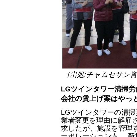
［出処:チャムセサン
LGツインタワー清掃
会社の賃上げ案はやっと
LGツインタワーの清
業者変更を理由に解雇さ
求したが、施設を管理す
ーポレーションも、 