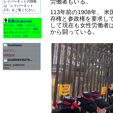
労働者もいる。
レイバーネットの情報
は「レイバーネット
2.0」をご覧ください。
113年前の1908年、
存権と参政権を要求し
世界のLabornet
して現在も女性労働者
アメリカ
、
中国
、
イギリス
、
ドイツ
、
オーストリア
、
韓国
、
から闘っている。
カナダ
オーストラリア
、
デンマ
ーク
、
トルコ
、
日本
Guest
ログイン
情報提供
1615850643027St...
Status: published
View