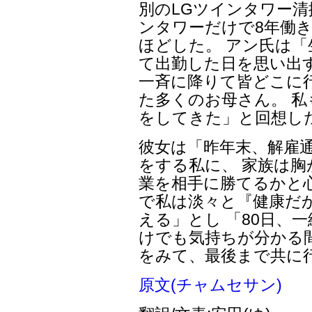
別のLGツインタワー清
ンタワーだけで8年働
ほどした。 アン氏は
て出勤した日を思い出
一斉に降りて皆どこに
た多くのお母さん。 私
をしてきた」と回想し
彼女は「昨年末、解雇通
をする私に、 家族は胸
業を相手に勝てるかと
で私は淡々と『健康だ
える」とし 「80日、
けでも気持ちが分かる
をみて、最後まで共に
原文(チャムセサン)