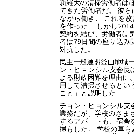
新羅大の清掃労働者はほ
てきた労働者だ。 彼
ながら働き、 これを改
を作った。 しかし20
契約を結び、労働者は契
者は79日間の座り込み
対抗した。
民主一般連盟釜山地域
ン・ヒョンシル支会長
よる財政困難を理由に
用して清掃させるとい
こと」と説明した。
チョン・ヒョンシル支
業務だが、学校のさま
するアパートも、宿舎
掃もした。 学校の草