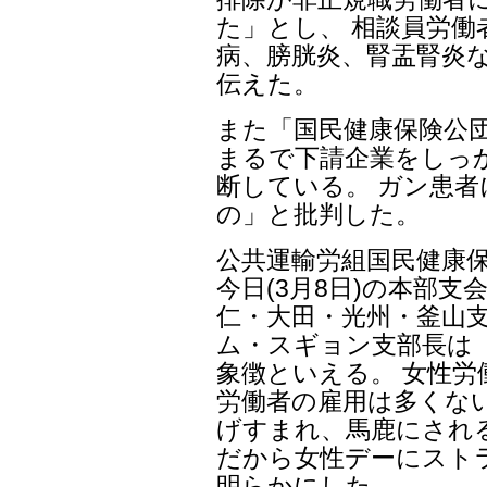
た」とし、 相談員労働
病、膀胱炎、腎盂腎炎
伝えた。
また「国民健康保険公
まるで下請企業をしっ
断している。 ガン患
の」と批判した。
公共運輸労組国民健康
今日(3月8日)の本部支
仁・大田・光州・釜山
ム・スギョン支部長は
象徴といえる。 女性
労働者の雇用は多くな
げすまれ、馬鹿にされ
だから女性デーにスト
明らかにした。