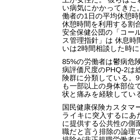
い病気にかかってきた
働者の1日の平均休憩時
休憩時間を利用する割合も
安全保健公団の「コー
ス管理指針」は 休息時
いは2時間相談した時に
85%の労働者は鬱病危
病評価尺度のPHQ-2
険群に分類している。9
も一部以上の身体部位
状と痛みを経験してい
国民健康保険カスタマ
ライキに突入するにあ
に提供する公共性の側
職だと言う排除の論理
排除が非正規職労働者