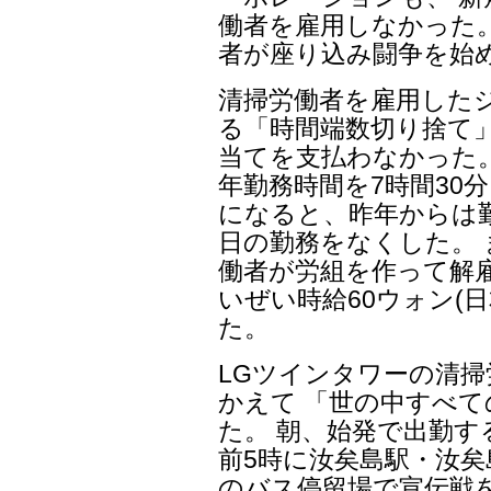
働者を雇用しなかった。
者が座り込み闘争を始め
清掃労働者を雇用したジス
る「時間端数切り捨て
当てを支払わなかった。
年勤務時間を7時間30
になると、昨年からは勤
日の勤務をなくした。 ま
働者が労組を作って解
いぜい時給60ウォン(
た。
LGツインタワーの清掃
かえて 「世の中すべ
た。 朝、始発で出勤す
前5時に汝矣島駅・汝
のバス停留場で宣伝戦