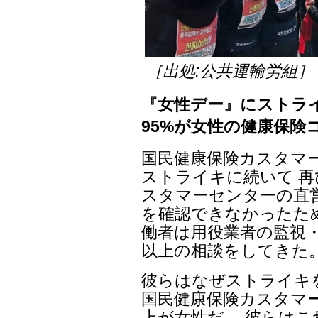
［出処:公共運輸労組］
『女性デー』にストラ
95%が女性の健康保険
国民健康保険カスタマー
ストライキに続いて 再
スタマーセンターの直
を確認できなかったた
働者は用役業者の監視・統
以上の相談をしてきた
彼らはなぜストライキ
国民健康保険カスタマー
上が女性だ。 彼らは