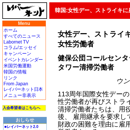
韓国:女性デー、ストライキ
Menu
ホーム
女性デー、ストライ
すべてのニュース
Labornet TV
女性労働者
コラム/エッセイ
キャンペーン
健保公団コールセンタ
イベントカレンダー
タワー清掃労働者
米国労働運動
韓国の情報
リンク
ウン・
From Japan
レイバーネット日本
113周年国際女性デー
メニュー非表示
性労働者が再びストラ
清掃労働者たちは、用
入会希望者はこちらへ
後、 雇用継承を要求し
おしらせ
財政の困難を理由に雇
■レイバーネット2.0