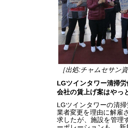
［出処:チャムセサン
LGツインタワー清掃
会社の賃上げ案はやっと
LGツインタワーの清
業者変更を理由に解雇さ
求したが、施設を管理す
ーポレーションも、 