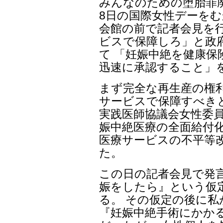
みんなのための堕胎罪廃
8日の国際女性デーをむ
会館の前で記者会見を行
ビスで保障しろ」と政
て 「妊娠中絶を健康保
迅速に承認すること」
まず完全な再生産の権
サービスで保障すべき
実践医師協議会女性委員
娠中絶医療の全面給付化
医療サービスの不平等
た。
この日の記者会見で発
娠をしたら』という仮
る。 その仮定の後に
『妊娠中絶手術にかか