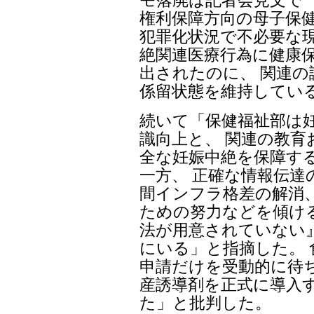
権利保障方向の母子保健
犯罪化状況で不必要な現
絶関連医療行為に健康
出されたのに、 関連
係留状態を維持してい
続いて「保健福祉部は
識向上と、 関連の教育
全な妊娠中絶を保障す
一方、 正確な情報伝
間インフラ格差の解消、
ための努力などを傾け
法が用意されていない
にいる」と指摘した。 
申請だけを受動的に待
産誘導剤を正式に導入
た」と批判した。