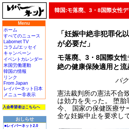
韓国:モ落廃、3・8国際女性
Menu
ホーム
「妊娠中絶非犯罪化
すべてのニュース
Labornet TV
が必要だ」
コラム/エッセイ
キャンペーン
モ落廃、3・8国際女
イベントカレンダー
絶の健康保険適用と流
米国労働運動
韓国の情報
リンク
パク・
From Japan
レイバーネット日本
憲法裁判所の憲法不合
メニュー非表示
は効力を失った。 堕
今、 国家の保健医療サ
入会希望者はこちらへ
全な妊娠中止を要求し
おしらせ
■レイバーネット2.0