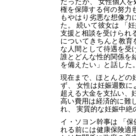
だったが、 女性個人
権を保障する何の努力
もやはり劣悪な想像力
た。 続いて彼女は 「
支援と相談を受けられ
についてきちんと教育
な人間として待遇を受
誰とどんな性的関係を
を備えたい」と話した
現在まで、ほとんどの
ず、 女性は妊娠週数に
超える大金を支払い、
高い費用は経済的に難
れ、 実質的な妊娠中絶
イ・ソヨン幹事は 「
れる前には健康保険適