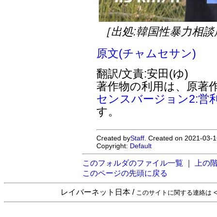
［出処:韓国性暴力相談
原文(チャムセサン)
翻訳/文責:安田(ゆ)
著作物の利用は、原著
センスバージョン2:営
す。
Created by
Staff
. Created on 2021-03-1
Copyright:
Default
このフォルダのファイル一覧
｜
上の
このページの先頭に戻る
レイバーネット日本 /
このサイトに関する連絡は <sta