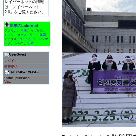
レイバーネットの情報
は「レイバーネット
2.0」をご覧ください。
世界のLabornet
アメリカ
、
中国
、
イギリス
、
ドイツ
、
オーストリア
、
韓国
、
カナダ
オーストラリア
、
デンマ
ーク
、
トルコ
、
日本
Guest
ログイン
情報提供
1615850573793St...
Status: published
View