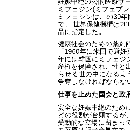
妊娠中絶の公的医療サ
ミフェジン(ミフェプレ
ミフェジンはこの30年
で、 世界保健機構は2
品に指定した。
健康社会のための薬剤
「1960年に米国で避妊
年には韓国にミフェジ
産権を保障され、性と
らせる世の中になるよ
争奪しなければならな
仕事を止めた国会と政
安全な妊娠中絶のため
どの役割が台頭するが
受動的な立場に留まっ
モ落廃は記者会見文で