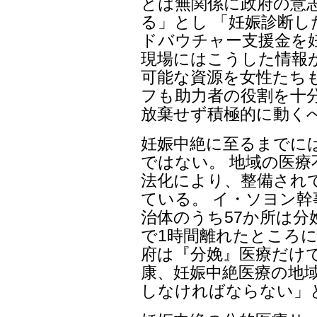
とは無関係に政府の意
る」とし 「妊娠診断
ドバウチャー支援金を
現場にはこうした情報
可能な資源を女性たち
フも助力者の役割を十
放棄せず積極的に動く
妊娠中絶に至るまでに
ではない。 地域の医
法化により、整備され
ている。 イ・ソヨン幹
治体のうち57か所は分
で1時間離れたところに
府は『分娩』医療だけで
康、妊娠中絶医療の地
しなければならない」