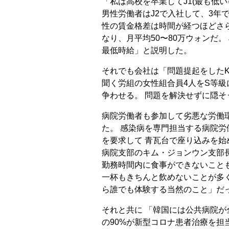
「私は高校を卒業してJ1(最も低
男性労働者はJ2で入社して、3年
性の賃金格差は時間が経つほどさ
なり、月平均50〜80万ウォンだ。
最低時給」と説明した。
それでも会社は「問題提起をしたK
聞く労組の女性組合員4人をS等級
争わせる。 問題を解決せずに隠
病院労働者も参加して劣悪な労働
た。 感染病を専門担当する病院
を要求して 青瓦台で座り込みを始
病院支部のキム・ジョンウン支部
勤務時間内に食事ができないこと
一杯もきちんと飲めないことが多く
ら誰でも体験する当然のこと」だ
それと共に 「韓国には公共病院が
の90%が新型コロナ患者治療を担