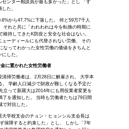
ルセンター相談員が最も多かった」とし 「す
摘した。
6%から47.7%に下落した。 何と59万7千人
。 それと共に「われわれは今を転換の時期に
で維持してきたK防疫と安全な社会はない。
ニューディールにも代替されない労働、 その
今になってわかった女性労働の価値をきちんと
かにした。
賃金に置かれた女性労働者
清掃労働者は、2月28日に解雇され、 大学本
る。 学齢人口減少で財政が難しくなる予定だ
先立って新羅大は2014年にも用役業者変更を
満了を通知した。 当時も労働者たちは79日間
城で対抗した。
羅大学校支会のチョン・ヒョンシル支会長は
必ず保障すると約束した」とし、 しかし「7年