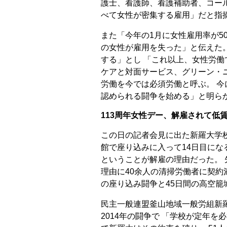
護士、看護師、看護補助者、コー
べて女性が密集する雇用」だと指
また「今年の1月に女性雇用率が50.
の女性が雇用を失った」と伝えた
する」とし 「これ以上、女性労働
ケアと対面サービス、グリーン・
労働を今では必須労働と呼ぶ。 
認められる闘争を始める」と明ら
113周年女性デー、解雇されて低
この日の記者会見に出た新羅大学校
館で座り込みに入って14日目にな
ということが解雇の理由だった。 
理由に40余人の清掃労働者に契約
の座り込み闘争と45日間の高空籠
民主一般連盟釜山地域一般労組新
2014年の闘争で 「学校が定年を