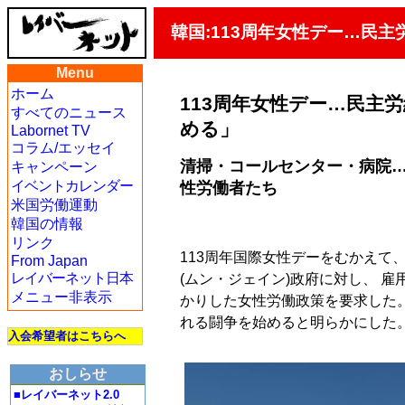
韓国:113周年女性デー…民
Menu
ホーム
113周年女性デー…民主
すべてのニュース
める」
Labornet TV
コラム/エッセイ
清掃・コールセンター・病院
キャンペーン
イベントカレンダー
性労働者たち
米国労働運動
韓国の情報
リンク
113周年国際女性デーをむかえて
From Japan
レイバーネット日本
(ムン・ジェイン)政府に対し、 
メニュー非表示
かりした女性労働政策を要求した
れる闘争を始めると明らかにした
入会希望者はこちらへ
おしらせ
■レイバーネット2.0