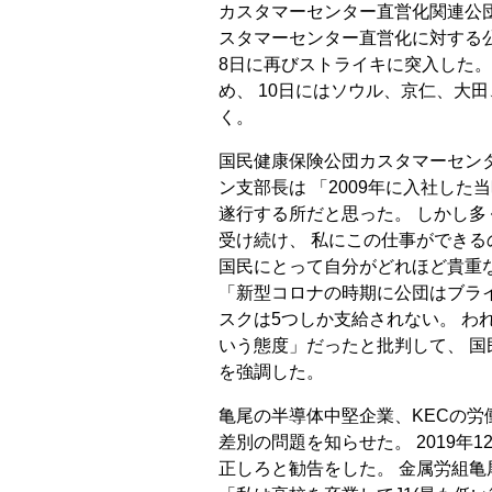
カスタマーセンター直営化関連公
スタマーセンター直営化に対する
8日に再びストライキに突入した。 
め、 10日にはソウル、京仁、大
く。
国民健康保険公団カスタマーセンタ
ン支部長は 「2009年に入社し
遂行する所だと思った。 しかし多
受け続け、 私にこの仕事ができる
国民にとって自分がどれほど貴重
「新型コロナの時期に公団はブライ
スクは5つしか支給されない。 わ
いう態度」だったと批判して、 
を強調した。
亀尾の半導体中堅企業、KECの労
差別の問題を知らせた。 2019年
正しろと勧告をした。 金属労組亀