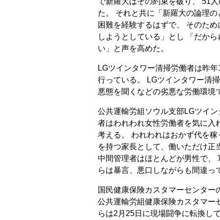
で新羅大はその約束を破り、 51
た。 それと共に「新羅大の論理の
困難を経験するはずで、 そのた
しようとしている」とし 「だか
い」と声を高めた。
LGツインタワー清掃労働者は昨年
行っている。 LGツインタワー清
悪態を聞くなどの劣悪な労働環境
公共運輸労組ソウル支部LGツイン
者はわれわれ女性労働者を気に入
考える。 われわれはおかず代を稼
を持つ家長として、働いただけ正
中間管理者はほとんどが男性で、 
らは暴言、悪口しながらも間違っ
国民健康保険カスタマーセンター
公共運輸労組健康保険カスタマー
らは2月25日に現場闘争に転換し