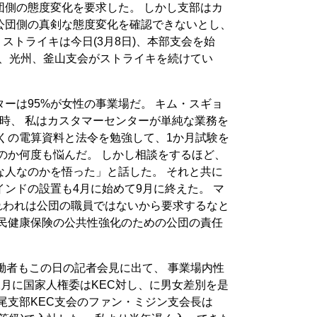
団側の態度変化を要求した。 しかし支部はカ
公団側の真剣な態度変化を確認できないとし、
ストライキは今日(3月8日)、本部支会を始
田、光州、釜山支会がストライキを続けてい
ーは95%が女性の事業場だ。 キム・スギョ
た当時、 私はカスタマーセンターが単純な業務を
くの電算資料と法令を勉強して、1か月試験を
のか何度も悩んだ。 しかし相談をするほど、
な人なのかを悟った」と話した。 それと共に
ンドの設置も4月に始めて9月に終えた。 マ
れわれは公団の職員ではないから要求するなと
国民健康保険の公共性強化のための公団の責任
働者もこの日の記者会見に出て、 事業場内性
12月に国家人権委はKEC対し、に男女差別を是
尾支部KEC支会のファン・ミジン支会長は