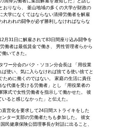
人の清掃労働者に集団解雇を通知した」と話し
とおりなら、 釜山地域の多くの大学が財政の
めに大学になくてはならない清掃労働者を解雇
らわれわれの闘争が必ず勝利しなければならな
12月31日に解雇されて83日間座り込み闘争を
掃労働者は最低賃金で働き、 男性管理者らから
で働いてきた。
タワー分会のパク・ソヨン分会長は 「用役業
れば使い、気に入らなければ捨てる使い捨てと
ぐために働くのではない。 家庭の生活に責任
当な代価を受ける労働者」とし 「用役業者の
軍隊式で女性労働者を指示して働かせた。 彼
ていると感じなかった」と伝えた。
の直営化を要求して24日間ストライキをした
センター支部の労働者たちも参加した。 彼女
て国民健康保険公団理事長が対話に出ること、