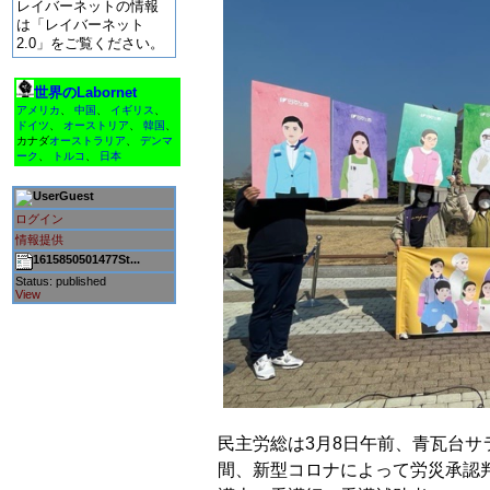
レイバーネットの情報
は「レイバーネット
2.0」をご覧ください。
世界のLabornet
アメリカ
、
中国
、
イギリス
、
ドイツ
、
オーストリア
、
韓国
、
カナダ
オーストラリア
、
デンマ
ーク
、
トルコ
、
日本
Guest
ログイン
情報提供
1615850501477St...
Status: published
View
民主労総は3月8日午前、青瓦台サ
間、新型コロナによって労災承認