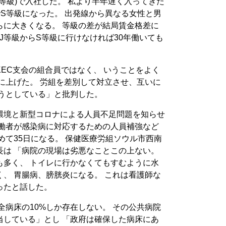
い等級)で入社した。 私より半年遅く入ってきた
でS等級になった。 出発線から異なる女性と男
らに大きくなる。 等級の差が結局賃金格差に
 J等級からS等級に行けなければ30年働いても
EC支会の組合員ではなく、 いうことをよく
に上げた。 労組を差別して対立させ、互いに
そうとしている」と批判した。
環境と新型コロナによる人員不足問題を知らせ
労働者が感染病に対応するための人員補強など
めて35日になる。 保健医療労組ソウル市西南
長は 「病院の現場は劣悪なことこの上ない。
も多く、 トイレに行かなくてもすむように水
、 胃腸病、膀胱炎になる。 これは看護師な
ったと話した。
全病床の10%しか存在しない。 その公共病院
当している」とし 「政府は確保した病床にあ