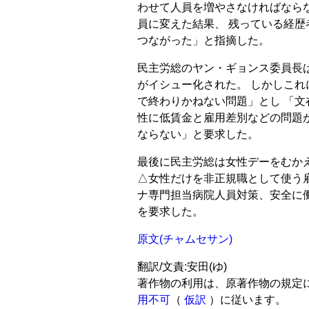
わせて人員を増やさなければなら
員に変えた結果、 残っている経
つながった」と指摘した。
民主労総のヤン・ギョンス委員長は
がイシュー化された。 しかしこ
で終わりかねない問題」とし 「文在
性に低賃金と雇用差別などの問題
ならない」と要求した。
最後に民主労総は女性デーをむか
△女性だけを非正規職として使う
ナ専門担当病院人員対策、安全に
を要求した。
原文(チャムセサン)
翻訳/文責:安田(ゆ)
著作物の利用は、原著作物の規定
用不可
（
仮訳
）に従います。