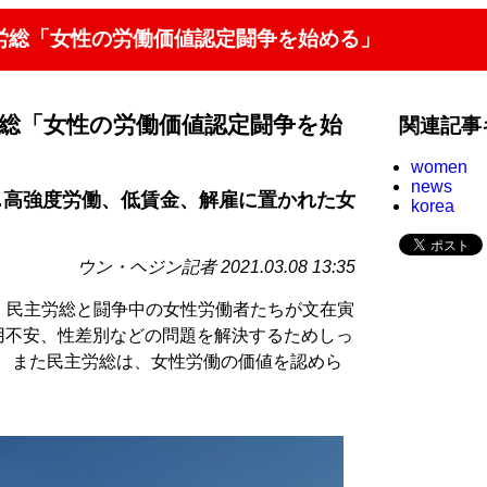
主労総「女性の労働価値認定闘争を始める」
労総「女性の労働価値認定闘争を始
関連記事
women
news
…高強度労働、低賃金、解雇に置かれた女
korea
ウン・ヘジン記者 2021.03.08 13:35
、 民主労総と闘争中の女性労働者たちが文在寅
雇用不安、性差別などの問題を解決するためしっ
。 また民主労総は、女性労働の価値を認めら
。