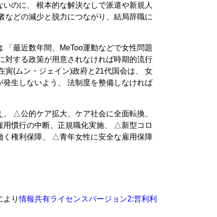
ないのに、 根本的な解決なしで派遣や新規人
歴者などの減少と脱力につながり、結局辞職に
 「最近数年間、MeToo運動などで女性問題
れに対する政策が用意されなければ時期的流行
寅(ムン・ジェイン)政府と21代国会は、 女
が発生しないよう、 法制度を整備しなければ
え、 △公的ケア拡大、ケア社会に全面転換、
雇用慣行の中断、正規職化実施、 △新型コロ
働く権利保障、 △青年女性に安全な雇用保障
により
情報共有ライセンスバージョン2:営利利