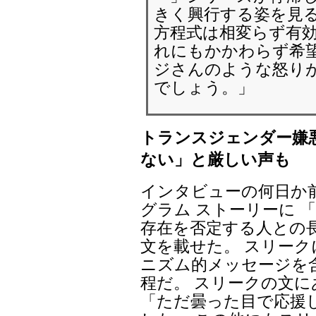
きく興行する姿を見る
方程式は相変らず有効
れにもかかわらず希
ジさんのような怒り
でしょう。」
トランスジェンダー嫌
ない」と厳しい声も
インタビューの何日か
グラム ストーリーに 
存在を否定する人との
文を載せた。 スリー
ニズム的メッセージを含
程だ。 スリークの文
「ただ曇った目で応援