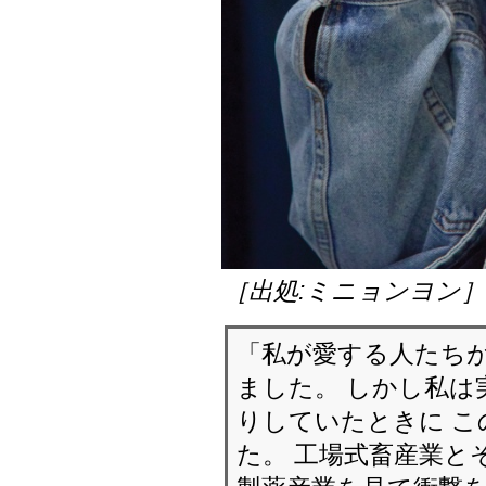
［出処:ミニョンヨン
「私が愛する人たち
ました。 しかし私は
りしていたときに 
た。 工場式畜産業と