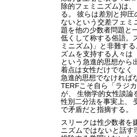
除的フェミニズム)は、
る。 彼らは差別と抑
ないという交差フェミニ
題を他の少数者問題と
低くして称する俗語。
ミニズム)」と非難する
ズムを支持する人々は
という急進的思想から
着点は女性だけでなく
急進的思想でなければ
TERFこそ自ら「ラジ
が、 生物学的女性談
性別二分法を事実上、
で矛盾だと指摘する。
スリークは性少数者を
ニズムではないと話す