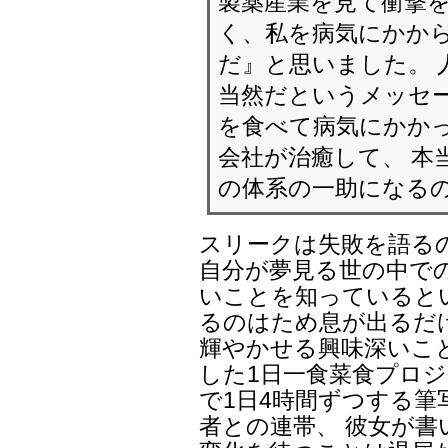
製薬産業を見て衝撃を
く、私を病気にかか
だ』と思いました。 
当然だというメッセー
を食べて病気にかか
会社が治癒して、 本
の体系の一助になる
スリークは失敗を語る
自分が夢見る世の中で
いことを知っていると
るのはため息が出るだ
輝やかせる興味深いこと
した1日一食菜食プロジ
で1日4時間ずつする筆
者との連帯、 彼女が