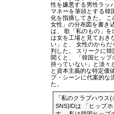
性を嫌悪する男性ラッ
マネーを筆頭とする韓
化を指摘してきた。 
女性」の分布図を書き
は、 歌「私のもの」を
は女を工場と見ておき
い」と、 女性のから
判した。 スリークに
聞くと、 「韓国ヒッ
持っていない」と淡々
と資本主義的な特定価
プ・シーンに代案的な
た。
「私のクラブハウス(
SNS)IDは 「ヒッ
す。 私は韓国ヒップ