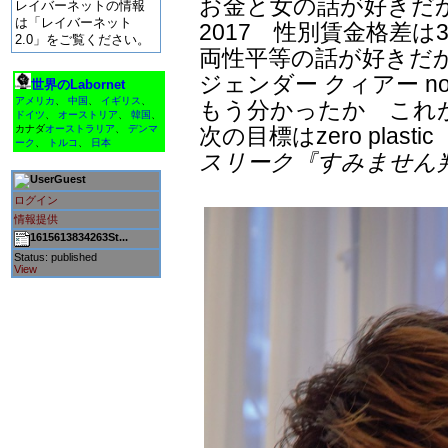
お金と女の話が好きだ
レイバーネットの情報
は「レイバーネット
2017 性別賃金格差は36
2.0」をご覧ください。
両性平等の話が好きだ
ジェンダー クィアー non
世界のLabornet
アメリカ
、
中国
、
イギリス
、
もう分かったか これがreal
ドイツ
、
オーストリア
、
韓国
、
次の目標はzero plastic
カナダ
オーストラリア
、
デンマ
ーク
、
トルコ
、
日本
スリーク『すみません
Guest
ログイン
情報提供
1615613834263St...
Status: published
View