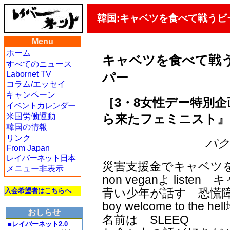
韓国:キャベツを食べて戦う
Menu
ホーム
キャベツを食べて戦
すべてのニュース
Labornet TV
パー
コラム/エッセイ
キャンペーン
［3・8女性デー特別企
イベントカレンダー
ら来たフェミニスト』
米国労働運動
韓国の情報
リンク
パク・
From Japan
レイバーネット日本
災害支援金でキャベツ
メニュー非表示
non veganよ list
青い少年が話す 恐慌
入会希望者はこちらへ
boy welcome to th
おしらせ
名前は SLEEQ
■レイバーネット2.0