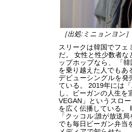
［出処:ミニョンヨン
スリークは韓国でフェ
だ。 女性と性少数者
ップホップなら、 「
を乗り越えた人でもある
デビューシングルを発
ている。 2019年に
し、ビーガンの人生を宣
VEGAN」というスロ
を広く伝播している。
「クッコル:誰が放送局
でも毎日ビーガン弁当
メディアで知らせた。