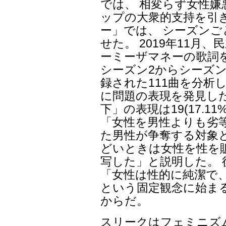
では、 相変らず女性嫌
ップの大衆的支持を引
ー」では、 シーズン
せた。 2019年11月
ーミーザマネーの歌詞
シーズン2からシーズ
録された111曲を分析した
に問題の表現を発見し
下」の表現は19(17.1
「女性を男性よりも劣
た男性が争奪する対象
どいときは女性を性を
写した」と説明した。
「女性は性的に純潔で
という固定観念に始ま
からだ。
スリークはフェミニズ