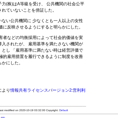
力(株)はA等級を受け、 公共機関の社会公平
されていないことを傍証した。
いない公共機関に 少なくとも一人以上の女性
評価に反映させるようにすると明らかにした。
障害者などの均衡採用によって社会的価値を実
導入されたが、 雇用基準を満たさない機関が
」とし 「雇用基準に満たない時は経営評価で
積極的雇用措置を履行できるように制度を改善
らかにした。
により
情報共有ライセンスバージョン2:営利利
Last modified on 2020-10-19 03:32:00
Copyright:
Default