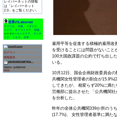
レイバーネットの情報
は「レイバーネット
2.0」をご覧ください。
世界のLabornet
アメリカ
、
中国
、
イギリス
、
ドイツ
、
オーストリア
、
韓国
、
カナダ
オーストラリア
、
デンマ
ーク
、
トルコ
、
日本
雇用平等を促進する積極的雇用改善
Guest
を受けることには問題がないことが
ログイン
100大国政課題の公約で打ち出し
情報提供
いる。
1603045918876St...
Status: published
View
10月12日、国会企画財政委員会の
共機関女性管理者の割合が15.9%(20
してきたが、 相変らず20%に満
労働部に提出させた 「公共機関
を分析した。
昨年の全体公共機関339か所のう
(17.7%)、 女性管理者基準に満た