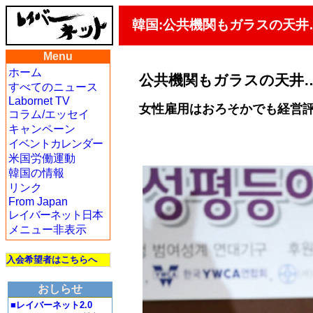
韓国:公共機関もガラスの天井
Menu
ホーム
公共機関もガラスの天井…
すべてのニュース
Labornet TV
女性雇用はおろそかでも経営
コラム/エッセイ
キャンペーン
イベントカレンダー
米国労働運動
韓国の情報
リンク
From Japan
レイバーネット日本
メニュー非表示
入会希望者はこちらへ
おしらせ
■レイバーネット2.0