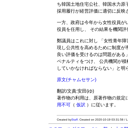
ち韓国土地住宅公社、韓国水力原子
採用履行が経営評価に適切に反映
一方、政府は今年から女性役員が
役員を任用し、 その結果を機関
鄭議員はこれに対し 「女性青年
現し公共性を高めるために制度が
良い評価を受けるのは問題がある
ペナルティをつけ、 公共機関が
していかなければならない」と明
原文(チャムセサン)
翻訳/文責:安田(ゆ)
著作物の利用は、原著作物の規定
用不可
（
仮訳
）に従います。
Created by
Staff
. Created on 2020-10-19 03:31:58 / 