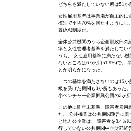
どちらも満たしていない所は51か所(
女性雇用基準は事業場が自主的に
模別で平均70%を満たすようにし
置(AA)制度だ。
全体公共機関のうち企画財政部の経営
準と女性管理者基準を満たしていな
うち、 女性雇用基準に満たない機関は
ないところは67か所(51.9%)
とが明らかになった。
二つの基準を満たさないのは15か所
級を受けた機関も3か所もあった。
小ベンチャー企業振興公団の3か
この他に昨年末基準、障害者雇用義
た。 公共機関は公共機関運営に
と地方公企業は、 障害者を3.4
行していない公共機関中企財部経営