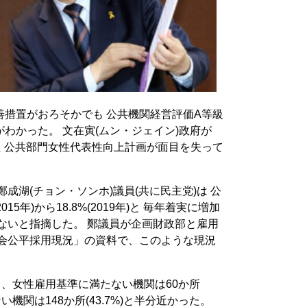
措置がおろそかでも 公共機関経営評価A等級
わかった。 文在寅(ムン・ジェイン)政府が
た 公共部門女性代表性向上計画が面目を失って
鄭成湖(チョン・ソンホ)議員(共に民主党)は 公
15年)から18.8%(2019年)と 毎年着実に増加
たないと指摘した。 鄭議員が企画財政部と雇用
社会公平採用現況」の資料で、このような現況
ち、女性雇用基準に満たない機関は60か所
ない機関は148か所(43.7%)と半分近かった。