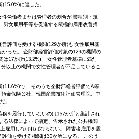
15.0%)に達した。
女性労働者または管理者の割合が 業種別・規
、 男女雇用平等を促進する積極的雇用改善措
評価を受ける機関(129か所)も 女性雇用基
かった。 企財部経営評価対象の129の機関の
17か所(13.2%)、 女性管理者基準に満た
で、 半分以上の機関で女性管理者が不足しているこ
(11.6%)で、 そのうち企財部経営評価でA等
 預金保険公社、韓国産業技術評価管理院、中
所だ。
務を履行していないのは157か所と集計され
関する法律によって指定、告示された公共機関
％以上雇用しなければならない。 障害者雇用を履
評価を受ける機関は30か所になる。 このう