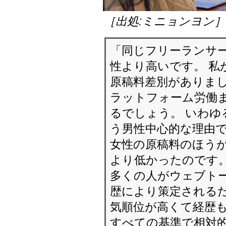
［出処:ミニョンヨン
「同じフリーランサ
性より高いです。 私
原稿料差別がありまし
ラットフォーム労働
るでしょう。 いわゆ
う男性中心的な理由で
女性の原稿料のほう
より低かったのです
多くの人がウェブト
歴により策定されるだ
気順位が高くて経歴
すべての基準で相対