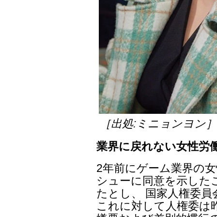
［出処:ミニョンヨン
業界に戻れない女性労
2年前にゲーム業界の女
シューに同意を示した
たとし、 国家人権委員
これに対して人権委は昨