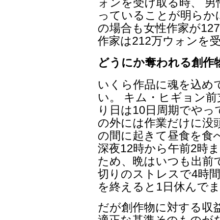
ォンを受け取る時、 男
っていることが明らか
の場合も女性作家が12
作家は212万ウォンを
どうにか奪われる創作
いくら作品に魂を込め
い。 キム・ヒギョン
り日は10日周期でやっ
の外には作業だけに没頭
の間に起きて昼食を食べ
深夜12時から午前2時
ため、晩はいつも出前
切りのストレスで4時間
を終えると1日休んで
だが創作物に対する収