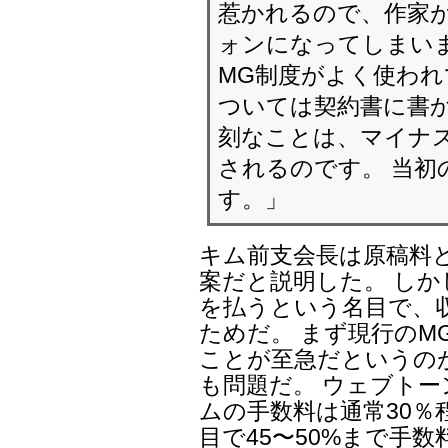
惹かれるので、作家
ォンになってしまいま
MG制度がよく使われ
ついては契約書に書か
刻なことは、マイナ
されるのです。 当初
す。」
キム前支会長は原稿料
案だと説明した。 しか
を払うという名目で、
ためだ。 まず現行のM
ことが至急だというの
も問題だ。 ウェブト
ムの手数料は通常30％
目で45〜50%まで手