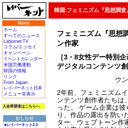
韓国:フェミニズム『思想調
Menu
ホーム
フェミニズム『思想
すべてのニュース
Labornet TV
ン作家
コラム/エッセイ
キャンペーン
［3・8女性デー特別企
イベントカレンダー
デジタルコンテンツ創
米国労働運動
韓国の情報
リンク
ウン・
From Japan
レイバーネット日本
2年前、フェミニズムイ
メニュー非表示
ンテンツ創作者たちは
った。 ゲーム企業は
入会希望者はこちらへ
り、作品の露出を防い
おしらせ
ター、ウェブトーン作
■レイバーネット2.0