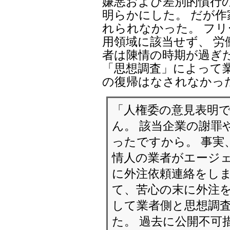
嫌悪および差別的慣行
明らかにした。 だが
れられなかった。 フリ
用領域に該当せず、 労
者は陳情の時期が過ぎ
「思想調査」によって
の復帰はなされなかっ
「人権委の意見表明
ん。 該当企業の謝罪
ったですから。 事実
情人の業者がエージェ
に外注依頼連絡をしま
て、苦心の末に外注を
して業者側と思想調
た。 過去に公開不可