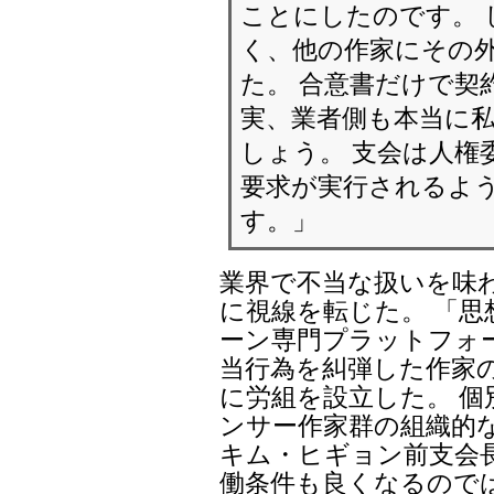
ことにしたのです。 
く、他の作家にその
た。 合意書だけで契
実、業者側も本当に
しょう。 支会は人権
要求が実行されるよ
す。」
業界で不当な扱いを味
に視線を転じた。 「
ーン専門プラットフォ
当行為を糾弾した作家の
に労組を設立した。 
ンサー作家群の組織的
キム・ヒギョン前支会
働条件も良くなるので