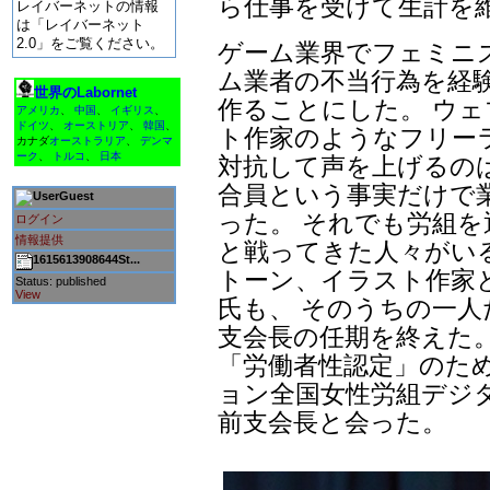
ら仕事を受けて生計を
レイバーネットの情報
は「レイバーネット
2.0」をご覧ください。
ゲーム業界でフェミニ
ム業者の不当行為を経
世界のLabornet
作ることにした。 ウ
アメリカ
、
中国
、
イギリス
、
ドイツ
、
オーストリア
、
韓国
、
ト作家のようなフリー
カナダ
オーストラリア
、
デンマ
ーク
、
トルコ
、
日本
対抗して声を上げるの
合員という事実だけで
Guest
った。 それでも労組
ログイン
情報提供
と戦ってきた人々がいる
1615613908644St...
トーン、イラスト作家
Status: published
View
氏も、 そのうちの一人だ
支会長の任期を終えた
「労働者性認定」のた
ョン全国女性労組デジ
前支会長と会った。