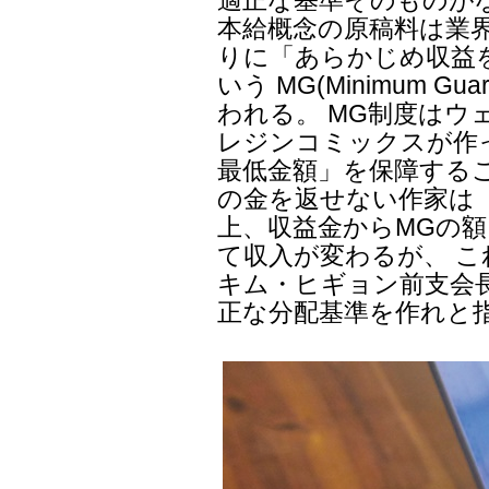
適正な基準そのものが
本給概念の原稿料は業
りに「あらかじめ収益
いう MG(Minimum G
われる。 MG制度は
レジンコミックスが作
最低金額」を保障する
の金を返せない作家は
上、収益金からMGの
て収入が変わるが、 
キム・ヒギョン前支会
正な分配基準を作れと