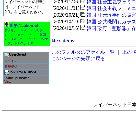
[2020/11/06]
韓国:社会主義フェミ
レイバーネットの情報
は「レイバーネット
[2020/11/01]
韓国:社会主義フェミ
2.0」をご覧ください。
[2020/10/21]
韓国:朴元淳事件の被
[2020/10/19]
韓国:公共機関もガラ
世界のLabornet
[2020/10/16]
韓国:政府「堕胎罪」
アメリカ
、
中国
、
イギリス
、
ドイツ
、
オーストリア
、
韓国
、
カナダ
オーストラリア
、
デンマ
Next items
ーク
、
トルコ
、
日本
このフォルダのファイル一覧
｜
上の
Guest
このページの先頭に戻る
ログイン
情報提供
1558725145785St...
Status: published
View
レイバーネット日本