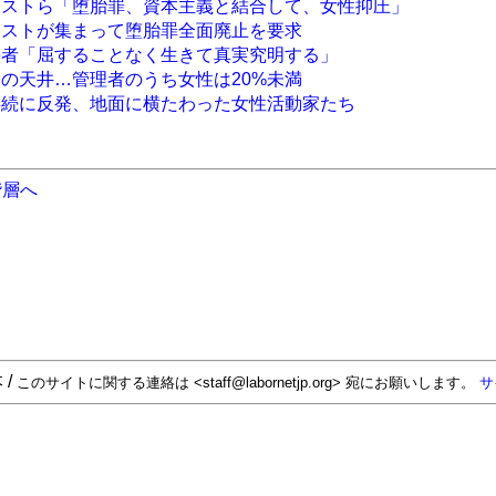
ニストら「堕胎罪、資本主義と結合して、女性抑圧」
ニストが集まって堕胎罪全面廃止を要求
害者「屈することなく生きて真実究明する」
スの天井…管理者のうち女性は20%未満
存続に反発、地面に横たわった女性活動家たち
階層へ
 /
このサイトに関する連絡は <staff@labornetjp.org> 宛にお願いします。
サ