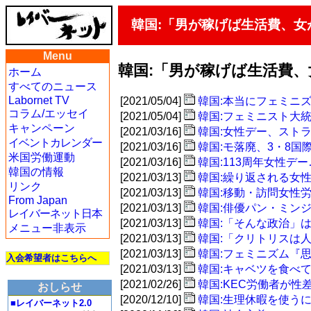
韓国:「男が稼げば生活費、女
Menu
韓国:「男が稼げば生活費、
ホーム
すべてのニュース
Labornet TV
[2021/05/04]
韓国:本当にフェミニ
コラム/エッセイ
[2021/05/04]
韓国:フェミニスト大
キャンペーン
[2021/03/16]
韓国:女性デー、スト
イベントカレンダー
[2021/03/16]
韓国:モ落廃、3・8
米国労働運動
[2021/03/16]
韓国:113周年女性
韓国の情報
[2021/03/13]
韓国:繰り返される女
リンク
[2021/03/13]
韓国:移動・訪問女性
From Japan
[2021/03/13]
韓国:俳優パン・ミン
レイバーネット日本
[2021/03/13]
韓国:「そんな政治」
メニュー非表示
[2021/03/13]
韓国:「クリトリスは
[2021/03/13]
韓国:フェミニズム『
入会希望者はこちらへ
[2021/03/13]
韓国:キャベツを食べ
[2021/02/26]
韓国:KEC労働者が
おしらせ
[2020/12/10]
韓国:生理休暇を使う
■レイバーネット2.0