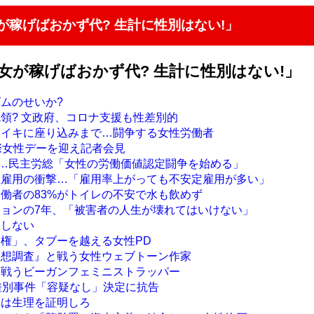
が稼げばおかず代? 生計に性別はない!」
女が稼げばおかず代? 生計に性別はない!」
ズムのせいか?
統領? 文政府、コロナ支援も性差別的
ライキに座り込みまで…闘争する女性労働者
国際女性デーを迎え記者会見
デー…民主労総「女性の労働価値認定闘争を始める」
性雇用の衝撃…「雇用率上がっても不安定雇用が多い」
労働者の83%がトイレの不安で水も飲めず
ジョンの7年、「被害者の人生が壊れてはいけない」
はしない
人権」、タブーを越える女性PD
思想調査』と戦う女性ウェブトーン作家
て戦うビーガンフェミニストラッパー
性差別事件「容疑なし」決定に抗告
には生理を証明しろ