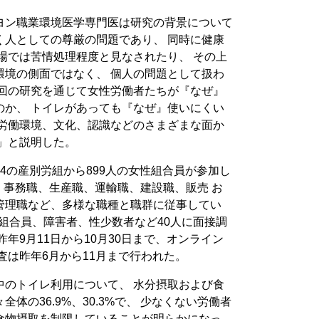
ヨン職業環境医学専門医は研究の背景について
く人としての尊厳の問題であり、 同時に健康
場では苦情処理程度と見なされたり、 その上
環境の側面ではなく、 個人の問題として扱わ
今回の研究を通じて女性労働者たちが『なぜ』
のか、 トイレがあっても『なぜ』使いにくい
る労働環境、文化、認識などのさまざまな面か
」と説明した。
4の産別労組から899人の女性組合員が参加し
職、事務職、生産職、運輸職、建設職、販売 お
管理職など、多様な職種と職群に従事してい
の組合員、障害者、性少数者など40人に面接調
年9月11日から10月30日まで、オンライン
査は昨年6月から11月まで行われた。
中のトイレ利用について、 水分摂取および食
体の36.9%、30.3%で、 少なくない労働者
食物摂取を制限していることが明らかになっ