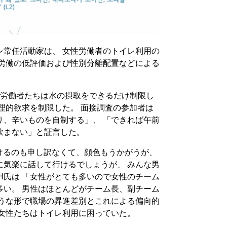
レ常任活動家は、 女性労働者のトイレ利用の
性労働の低評価および性別分離配置などによる
、労働者たちは水の摂取をできるだけ制限し
理的欲求を制限した。 面接調査の参加者は
り、辛いものを自制する」、 「できれば午前
飲まない」と証言した。
けるのも申し訳なくて、顔色もうかがうが、
に気楽に話して行けるでしょうが、 みんな男
H氏は 「女性がとても多いので女性のチーム
多い。 男性はほとんどがチーム長、副チーム
ような形で職場の昇進差別とこれによる偏向的
 女性たちはトイレ利用に困っていた。