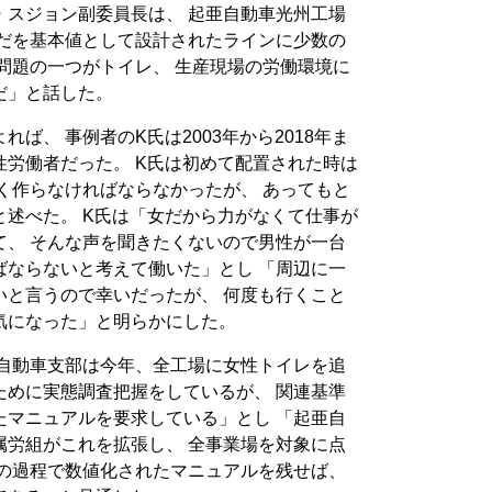
・スジョン副委員長は、 起亜自動車光州工場
らだを基本値として設計されたラインに少数の
問題の一つがトイレ、 生産現場の労働環境に
だ」と話した。
ば、 事例者のK氏は2003年から2018年ま
労働者だった。 K氏は初めて配置された時は
く作らなければならなかったが、 あってもと
述べた。 K氏は「女だから力がなくて仕事が
て、 そんな声を聞きたくないので男性が一台
ばならないと考えて働いた」とし 「周辺に一
いと言うので幸いだったが、 何度も行くこと
気になった」と明らかにした。
亜自動車支部は今年、全工場に女性トイレを追
ために実態調査把握をしているが、 関連基準
たマニュアルを要求している」とし 「起亜自
属労組がこれを拡張し、 全事業場を対象に点
この過程で数値化されたマニュアルを残せば、