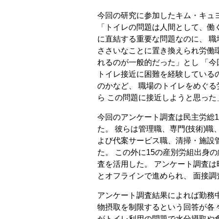
今回の研究に参加したキム・キュ
「トイレの問題は人間として、働
に直結する重要な問題なのに、 職
ささいなことに置き換えられ労働
れるのが一般的だった」とし 「
トイレ接近に困難を経験している
のかなど、 職場のトイレをめぐ
ら この問題に接近しようと思った
今回のアンケート調査は民主労総1
た。 彼らは管理職、専門(技術)
よび代案サービス職、清掃・施設
た。 この外に15の産別労組出身
査を活用した。 アンケート調査は昨
とオフラインで進められ、 面接調
アンケート調査結果によれば勤務
物摂取を制限するという回答が各々全
がトイレ利用の問題で水分摂取や