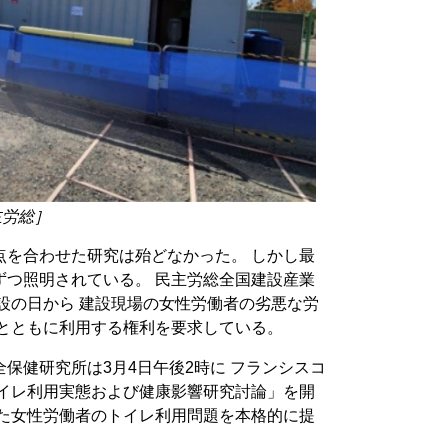
主労総］
点を合わせた研究は殆どなかった。 しかし最
ずつ照明されている。 民主労総全国建設産業
建設の日から 建設現場の女性労働者の劣悪な労
置とともに利用する権利を要求している。
保健研究所は3月4日午後2時に フランシスコ
トイレ利用実態および健康影響研究討論」を開
った女性労働者のトイレ利用問題を本格的に提