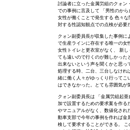
討論者に立った金属労組のクォン
での事例に言及して 「男性のか
女性が働くことで発生する 色々な
対する性認知観点での点検が必要
クォン副委員長が収集した事例によれ
で生産ラインに存在する唯一の女性
女性トイレと更衣室がなく、 新し
ても遠いので行くのが難しかったと
出来ないという声を聞くかと思っ
処理する時、二台、三台しなけれ
緒に働く人々がゆっくり行ってこ
はできなかった。とても雰囲気が
クォン副委員長は 「金属労組起
加で設置するための要求案を作る
やマニュアルがなく、数値化され
動車支部で今年の事例を作れば金
検して要求することができる。 