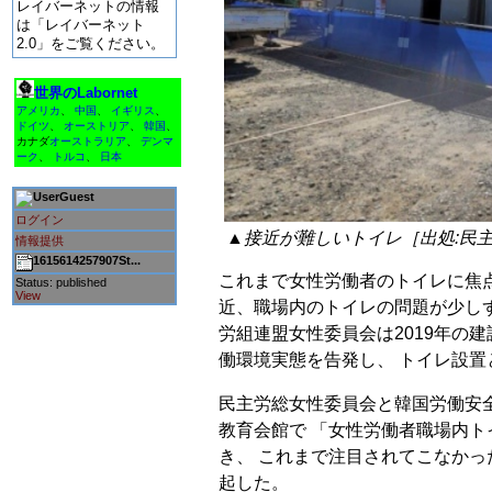
レイバーネットの情報
は「レイバーネット
2.0」をご覧ください。
世界のLabornet
アメリカ
、
中国
、
イギリス
、
ドイツ
、
オーストリア
、
韓国
、
カナダ
オーストラリア
、
デンマ
ーク
、
トルコ
、
日本
Guest
ログイン
▲接近が難しいトイレ［出処:民
情報提供
1615614257907St...
これまで女性労働者のトイレに焦
Status: published
View
近、職場内のトイレの問題が少し
労組連盟女性委員会は2019年の
働環境実態を告発し、 トイレ設
民主労総女性委員会と韓国労働安全
教育会館で 「女性労働者職場内
き、 これまで注目されてこなか
起した。