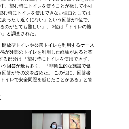
勤務中、望む時にトイレを使うことが概して不可
 望む時にトイレを使用できない理由としては
にあったり近くにない」という回答が1位で、
るのがとても難しい」、 3位は「トイレの施
い」と調査された。
、開放型トイレや公衆トイレを利用するケース
34%が外部のトイレを利用した経験があると答
する部分は 「望む時にトイレを使用できず、
」という回答が最も多く、 「非衛生的な施設で健
という回答がその次を占めた。 この他に、回答者
公衆トイレで安全問題を感じたことがある」と答
く