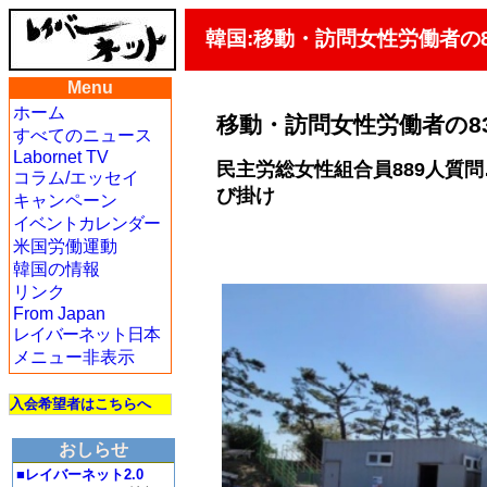
韓国:移動・訪問女性労働者の
Menu
ホーム
移動・訪問女性労働者の8
すべてのニュース
Labornet TV
民主労総女性組合員889人質
コラム/エッセイ
び掛け
キャンペーン
イベントカレンダー
米国労働運動
韓国の情報
リンク
From Japan
レイバーネット日本
メニュー非表示
入会希望者はこちらへ
おしらせ
■レイバーネット2.0