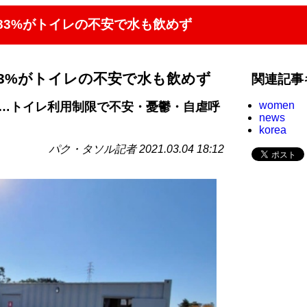
83%がトイレの不安で水も飲めず
3%がトイレの不安で水も飲めず
関連記事
women
問…トイレ利用制限で不安・憂鬱・自虐呼
news
korea
パク・タソル記者 2021.03.04 18:12