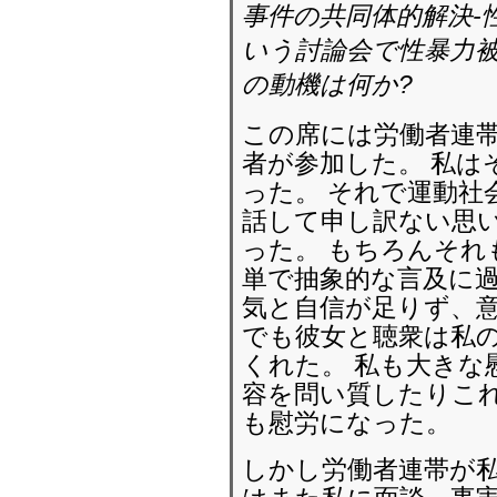
事件の共同体的解決-
いう討論会で性暴力
の動機は何か?
この席には労働者連
者が参加した。 私は
った。 それで運動社
話して申し訳ない思
った。 もちろんそれ
単で抽象的な言及に過
気と自信が足りず、意
でも彼女と聴衆は私
くれた。 私も大きな
容を問い質したりこ
も慰労になった。
しかし労働者連帯が私