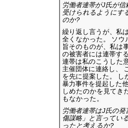
労働者連帯がJ氏が信
受けられるようにす
のか?
繰り返し言うが、私
全くなかった。 ソウ
旨そのものが、私は事
の被害者には連帯する
連帯は私のこうした
主催団体に連絡し、 
を先に提案した。 し
暴力事件を提起した
しめたのかを見てき
もなかった。
労働者連帯はJ氏の
傷謀略」と言ってい
ったと考えるか?