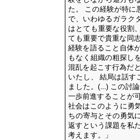
た。 この経験が特に
で、いわゆるガラクタ
はとても重要な役割
ても重要で貴重な同志
経験を語ること自体が
もなく組織の粗探し
混乱を起こす行為だ
いたし、 結局は話す
ました。(...) こ
一歩前進することが可
社会はこのように勇
ちの寄与とその勇気に
返すという課題を私
考えます。」