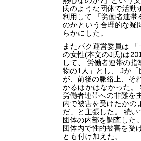
熱心なのか?」という文
氏のような団体で活動
利用して 「労働者連
のかという合理的な疑
らかにした。
またパク運営委員は 
の女性(本文のJ氏)は2
して、 労働者連帯の
物の1人」とし、 Jが
が、前後の脈絡上、そ
かるほかはなかった。 
労働者連帯への非難を
内で被害を受けたかの
だ」と主張した。 続い
団体の内部を調査した。
団体内で性的被害を受
とも付け加えた。