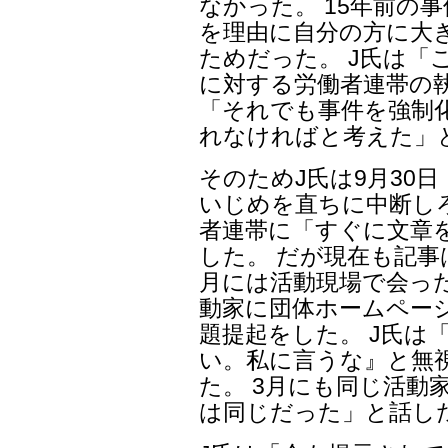
なかった。 15年前の
を理由に自分の方に大
ためだった。 J氏は「
に対する労働者連帯の
「それでも事件を強制
れなければと考えた」
そのためJ氏は9月30
いじめを直ちに中断し
者連帯に「すぐに文章
した。 だが現在も記事
月には活動現場で会っ
動家に団体ホームペー
題提起をした。 J氏は「
い。私に言うな』と無
た。 3月にも同じ活動
は同じだった」と話し