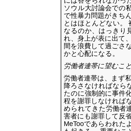
には答をられなかっ
ソウル大討論会での
で性暴力問題がきち
とはほとんどない。 
なるのか、はっきり見
れ、身上が表に出て
間を浪費して過ごさ
かと心配になる。
労働者連帯に望むこと
労働者連帯は、まず
降ろさなければなら
たのに強制的に事件
程を謝罪しなければな
められてきた労働者
害者にも謝罪して反
MeTooであらわれ