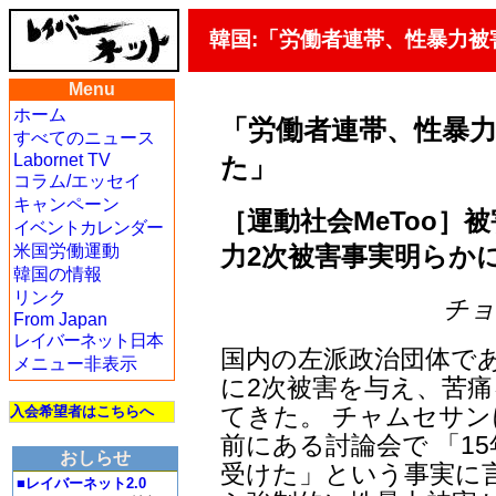
韓国:「労働者連帯、性暴力
Menu
ホーム
「労働者連帯、性暴
すべてのニュース
Labornet TV
た」
コラム/エッセイ
キャンペーン
［運動社会MeToo］
イベントカレンダー
力2次被害事実明らか
米国労働運動
韓国の情報
リンク
チョン
From Japan
レイバーネット日本
国内の左派政治団体で
メニュー非表示
に2次被害を与え、苦
てきた。 チャムセサン
入会希望者はこちらへ
前にある討論会で 「1
おしらせ
受けた」という事実に
■レイバーネット2.0