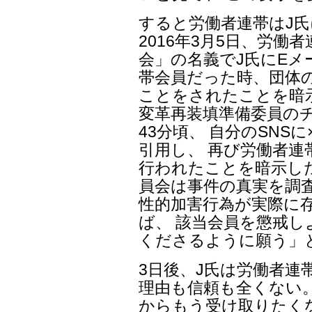
すると労働者連帯はJ
2016年3月5日、労
会」の名義でJ氏にEメ
帯会員だった時、団体
ことをされたことを暗示す
変革再装填準備委員のチ
43分頃、 自分のSNS
引用し、 再び労働者
行われたことを暗示し
員会は事件の真実を調
性的加害行為が実際に
ば、 該当会員を懲戒
くださるように願う」
3日後、J氏は労働者連
理由も信頼も全くない
からもう受け取りたく