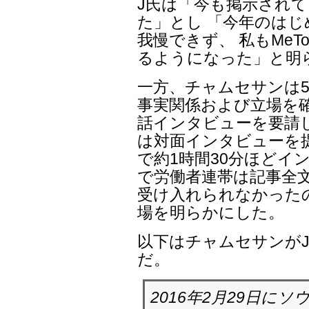
J氏は「今も掲示され
た」とし 「今年のはじ
我慢できず、 私もMe
るようになった」と明
一方、チャムセサンは5
事実関係および立場を
話インタビューを要請
は対面インタビューを
で約1時間30分ほどイ
で労働者連帯は記事全
受け入れられなかった
場を明らかにした。
以下はチャムセサンが
だ。
2016年2月29日に