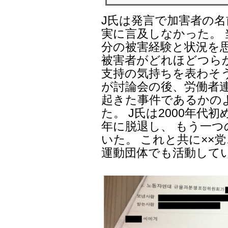
J氏は発言で加害者の
実に言及しなかった。 
分の被害経験と状況を思
被害者がどれほどつら
支持の気持ちを表わそ
が討論会の後、労働者
起きた事件であるかの
た。 J氏は2000年代
年に脱退し、 もう一
いた。 これと共に××
運動団体でも活動して