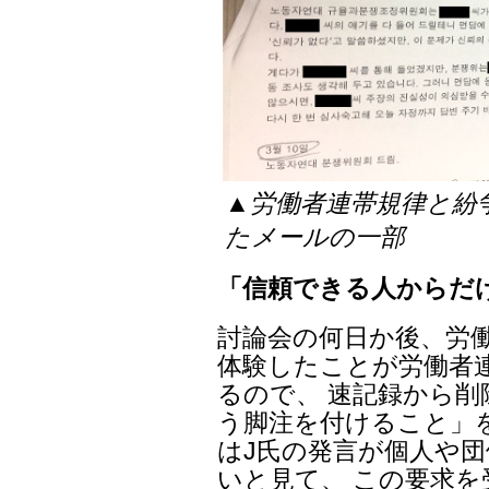
▲労働者連帯規律と紛
たメールの一部
「信頼できる人からだ
討論会の何日か後、労働
体験したことが労働者
るので、 速記録から
う脚注を付けること」
はJ氏の発言が個人や
いと見て、 この要求