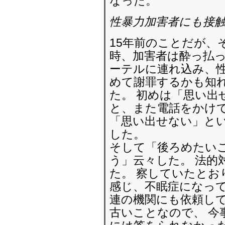
なった。
性暴力加害者にも接触
15年前のことだが、
時、加害者は酔っ払
ーテルに連れ込み、性
めて謝罪するかも知
た。 初めは「思い出
と、また電話をかけ
「思い出せない」と
した。
そして「後ろめたい
う」云々した。 法的
た。 察していたとお
感じ、不眠症になって
連の機関にも依頼し
古いことなので、 今