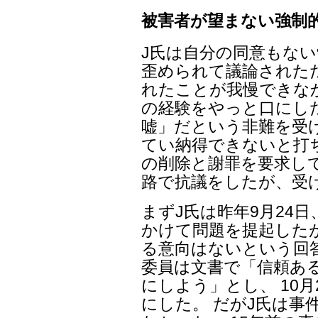
被害者が望まない強制
J氏は自分の同意もな
歪められて議論された
れたことが我慢できな
の経験をやっと口にし
嘘」だという非難を受
てい納得できないと打ち
の削除と謝罪を要求し
路で抗議をしたが、受
まずJ氏は昨年9月24
かけて問題を提起した
る意向はないという回
委員は文書で「信頼あ
にしよう」とし、 10
にした。 だがJ氏は事