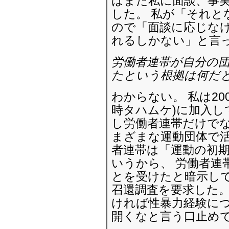
はまた私に面談、事
した。 私が「それと
ので「面談に応じなけれ
れるしかない」と言
労働者連帯が自分の
たという根拠は何だと
わからない。 私は20
時タハムケ)に加入して
し労働者連帯だけでな
まざまな運動団体で活
者連帯は「運動の初
いうから、 労働者連
とを受けたと暗示し
召還調査を要求した。
ければ性暴力経験に
開くなと言う口止め