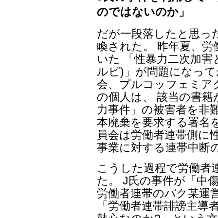
のではないのか」
だが一段落したと思っ
喚された。 昨年夏、労
いた 「性暴力二次加害
ルピ)」が問題になって
会、プルコッフェミアク
の個人は、 該当の書籍
力事件」の被害者を非
本廃棄を要求する署名を
員会は労働者連帯側に性
事業に対する連帯中断
こうした過程で労働者
た。 J氏の事件が「中
労働者連帯のパク某運営
「労働者連帯誹謗主導者