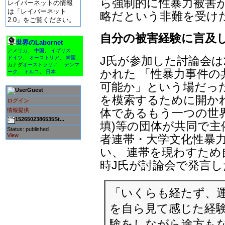
ら強制的に性暴力被害
レイバーネットの情報
は「レイバーネット
略だという非難を受け
2.0」をご覧ください。
自分の被害経験に言及し
世界のLabornet
アメリカ
、
中国
、
イギリス
、
J氏が参加した討論会は
ドイツ
、
オーストリア
、
韓国
、
カナダ
オーストラリア
、
デンマ
かれた 「性暴力事件の
ーク
、
トルコ
、
日本
可能か」という場だっ
Guest
を模索するために開か
ログイン
体であるもう一つの世
情報提供
1526502386535St...
填)等の団体が共同で主
Status: published
View
者連帯・大学文化性暴
い、 連帯を現わすため
時J氏が討論会で発言
「いくらも経たず、
を自ら見て感じた経験
験をしながら途方も