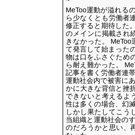
MeToo運動が溢れ
ら少なくとも労働者
修正すると期待した。
のメインに掲載され
きなかった。 MeT
て発言して始まったの
物は口をふさぐため
ら耐え難かった。 M
記事を書く労働者連
運動社会内で被害に
かに大きな背信と挫折
できないと考えるよう
性は多くの場合、幻
しかし果たしてこう
当組織と運動社会の
のだろうかと思い、