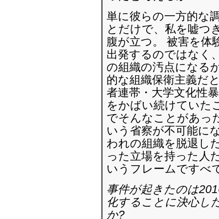
単に彼らの一方的な
とだけで、私を嘘つ
腹が立つ。 被害を体
出発するのではなく
の組織の汚点になる
的な組織保衛主義だと
者連帯・大学文化性
をかばい続けていたこ
でそんなことがあっ
いう省察が不可能にな
われの組織を脱退し
った立場を持った人
いうフレームですべ
事件が起きたのは20
化することに決心し
か?