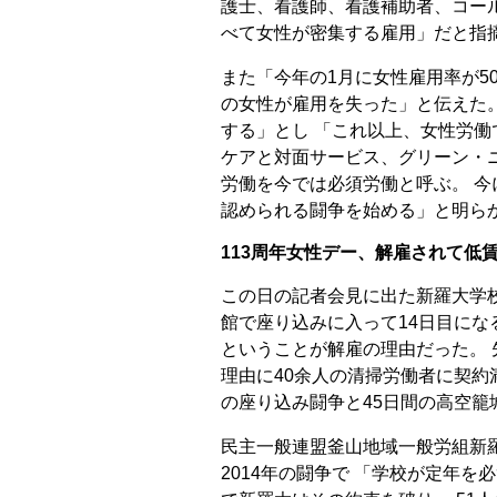
護士、看護師、看護補助者、コー
べて女性が密集する雇用」だと指
また「今年の1月に女性雇用率が50.
の女性が雇用を失った」と伝えた
する」とし 「これ以上、女性労働
ケアと対面サービス、グリーン・
労働を今では必須労働と呼ぶ。 
認められる闘争を始める」と明ら
113周年女性デー、解雇されて低
この日の記者会見に出た新羅大学校
館で座り込みに入って14日目にな
ということが解雇の理由だった。 
理由に40余人の清掃労働者に契約
の座り込み闘争と45日間の高空籠
民主一般連盟釜山地域一般労組新
2014年の闘争で 「学校が定年を