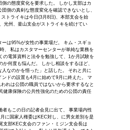
団側の態度変化を要求した。 しかし支部はカ
公団側の真剣な態度変化を確認できないとし、
ストライキは今日(3月8日)、本部支会を始
田、光州、釜山支会がストライキを続けてい
ーは95%が女性の事業場だ。 キム・スギョ
た当時、 私はカスタマーセンターが単純な業務を
くの電算資料と法令を勉強して、1か月試験を
のか何度も悩んだ。 しかし相談をするほど、
な人なのかを悟った」と話した。 それと共に
ンドの設置も4月に始めて9月に終えた。 マ
れわれは公団の職員ではないから要求するなと
国民健康保険の公共性強化のための公団の責任
働者もこの日の記者会見に出て、 事業場内性
12月に国家人権委はKEC対し、に男女差別を是
尾支部KEC支会のファン・ミジン支会長は