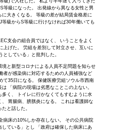
い等級)で入社した。 私より半年遅く入ってきた
でS等級になった。 出発線から異なる女性と男
らに大きくなる。 等級の差が結局賃金格差に
 J等級からS等級に行けなければ30年働いても
EC支会の組合員ではなく、 いうことをよく
に上げた。 労組を差別して対立させ、互いに
そうとしている」と批判した。
環境と新型コロナによる人員不足問題を知らせ
労働者が感染病に対応するための人員補強など
めて35日になる。 保健医療労組ソウル市西南
長は 「病院の現場は劣悪なことこの上ない。
も多く、 トイレに行かなくてもすむように水
、 胃腸病、膀胱炎になる。 これは看護師な
ったと話した。
全病床の10%しか存在しない。 その公共病院
当している」とし 「政府は確保した病床にあ