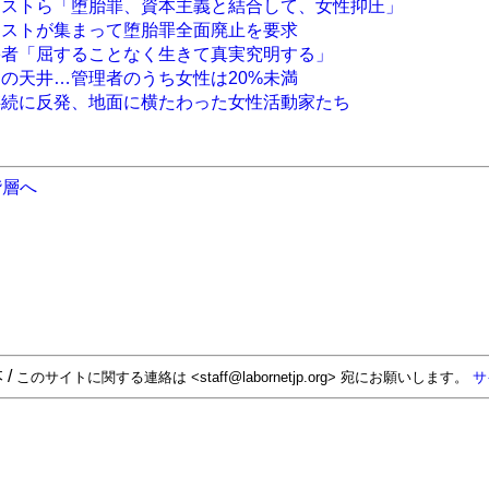
ニストら「堕胎罪、資本主義と結合して、女性抑圧」
ニストが集まって堕胎罪全面廃止を要求
害者「屈することなく生きて真実究明する」
スの天井…管理者のうち女性は20%未満
存続に反発、地面に横たわった女性活動家たち
階層へ
 /
このサイトに関する連絡は <staff@labornetjp.org> 宛にお願いします。
サ