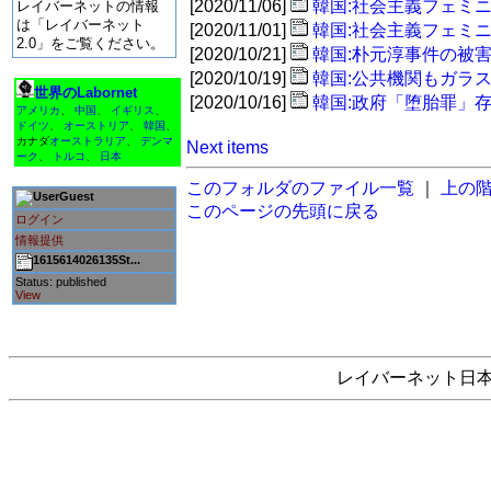
[2020/11/06]
韓国:社会主義フェミ
レイバーネットの情報
は「レイバーネット
[2020/11/01]
韓国:社会主義フェミ
2.0」をご覧ください。
[2020/10/21]
韓国:朴元淳事件の被
[2020/10/19]
韓国:公共機関もガラ
世界のLabornet
[2020/10/16]
韓国:政府「堕胎罪」
アメリカ
、
中国
、
イギリス
、
ドイツ
、
オーストリア
、
韓国
、
カナダ
オーストラリア
、
デンマ
Next items
ーク
、
トルコ
、
日本
このフォルダのファイル一覧
｜
上の
Guest
このページの先頭に戻る
ログイン
情報提供
1615614026135St...
Status: published
View
レイバーネット日本