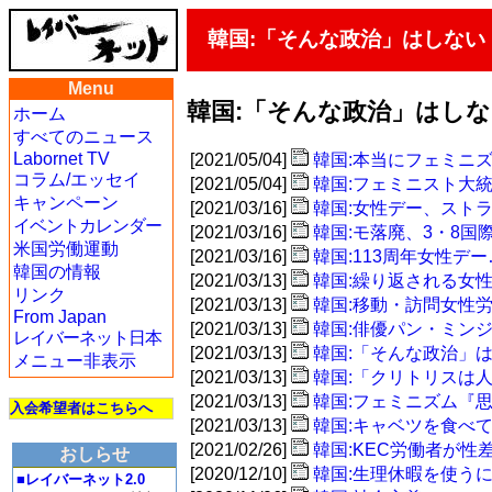
韓国:「そんな政治」はしない
Menu
韓国:「そんな政治」はし
ホーム
すべてのニュース
Labornet TV
[2021/05/04]
韓国:本当にフェミニ
コラム/エッセイ
[2021/05/04]
韓国:フェミニスト大
キャンペーン
[2021/03/16]
韓国:女性デー、スト
イベントカレンダー
[2021/03/16]
韓国:モ落廃、3・8
米国労働運動
[2021/03/16]
韓国:113周年女性
韓国の情報
[2021/03/13]
韓国:繰り返される女
リンク
[2021/03/13]
韓国:移動・訪問女性
From Japan
[2021/03/13]
韓国:俳優パン・ミン
レイバーネット日本
[2021/03/13]
韓国:「そんな政治」
メニュー非表示
[2021/03/13]
韓国:「クリトリスは
[2021/03/13]
韓国:フェミニズム『
入会希望者はこちらへ
[2021/03/13]
韓国:キャベツを食べ
[2021/02/26]
韓国:KEC労働者が
おしらせ
[2020/12/10]
韓国:生理休暇を使う
■レイバーネット2.0