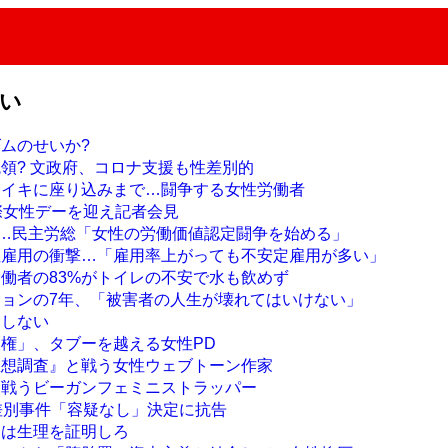
ない
ズムのせいか?
統領? 文政府、コロナ支援も性差別的
ライキに座り込みまで…闘争する女性労働者
国際女性デーを迎え記者会見
デー…民主労総「女性の労働価値認定闘争を始める」
性雇用の衝撃…「雇用率上がっても不安定雇用が多い」
労働者の83%がトイレの不安で水も飲めず
ジョンの7年、「被害者の人生が壊れてはいけない」
はしない
人権」、タブーを越える女性PD
思想調査』と戦う女性ウェブトーン作家
て戦うビーガンフェミニストラッパー
性差別事件「容疑なし」決定に抗告
には生理を証明しろ