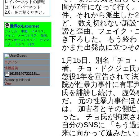
レイバーネットの情報
間が7年になって行く。
は「レイバーネット
2.0」をご覧ください。
件、それから派生した
ど、 数え切れない訴
世界のLabornet
謗と歪曲、フェイク・
アメリカ
、
中国
、
イギリス
、
ドイツ
、
オーストリア
、
韓国
、
き下ろした。 もう終
カナダ
オーストラリア
、
デンマ
ーク
、
トルコ
、
日本
かまた出発点に立つそ
Guest
1月15日、別名「チョ
ログイン
者、 チョ・ドクジェ
情報提供
1615614072221St...
懲役1年を宣告されて法
Status: published
院が性暴力事件に有罪
View
氏を誹謗し続け、 虚
だ。 元の性暴力事件
は、 加害者とその側近
った。 チョ氏が拘束
自分のSNSに 「もう
来に向かって進みたい