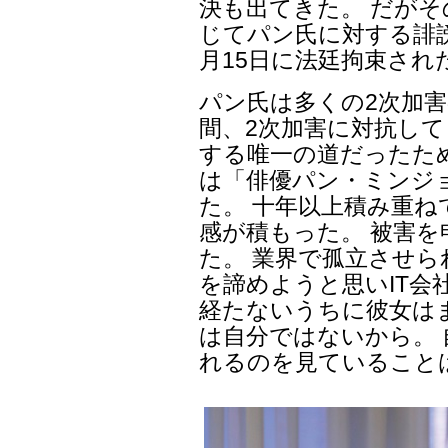
決も出てきた。 だがその
じてパン氏に対する誹謗
月15日に法廷拘束され
パン氏は多くの2次加害
間、2次加害に対抗して
する唯一の道だったた
は「俳優パン・ミンジ
た。 十年以上積み重
感が積もった。 被害
た。 業界で孤立させら
を諦めようと思いIT会
経たないうちに彼女は
は自分ではないから。
れるのを見ていること