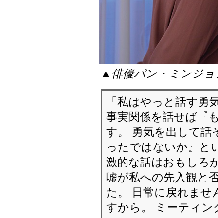
▲俳優パン・ミンジョ
「私はやっと話す勇気
事実関係を話せば『
す。 勇気を出して話
ったではないか』とい
激的な話はおもしろが
嘘が私への先入観と
た。 日常に戻れませ
すから。 ミーティン