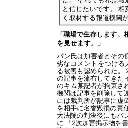
と信じたいです。 相
く取材する報道機関
「職場で生存します。
を見せます。」
パン氏は加害者とその
劣なコメントをつける人
る被害も認められた。 
の記事を流布してきた
のキム某記者が拘束さ
機関は記事を削除して謝罪
には裁判所が記事に虚
を相手に名誉毀損の責任
大法院の判決後にもパ
に 「2次加害掲示物を