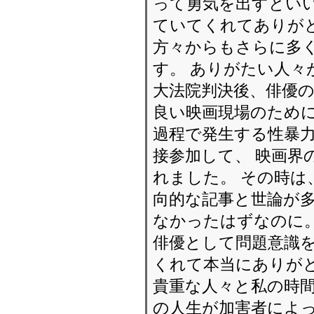
って勇気を出すといい
ていてくれてありがと
方々からもさらに多
す。 ありがたい人々
大法院判決後、俳優の
良い映画現場のために
過程で発生する性暴
接参加して、 映画界
れました。 その時は
向的な記事と世論が多
なかったはずなのに。
俳優として問題意識
くれて本当にありが
貴重な人々と私の時間
の人生が加害者によ