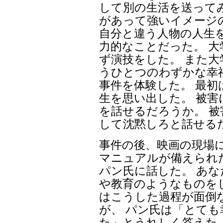
して別の生活を送って
があって強いイメージ
自分と違う人物の人生
力的なことだった。 大
ず演技をした。 また
うひとつのわずかな幸
事件を体験した。 最
生を思い出した。 被
を話せるだろうか。 
して沈黙しろと話せる
事件の後、映画の現場
マニュアルが備えられ
パン氏に話した。 あ
や教育のようなものを
はこうした過程が面倒
が、 パン氏は「とて
た」とうれしく答えた