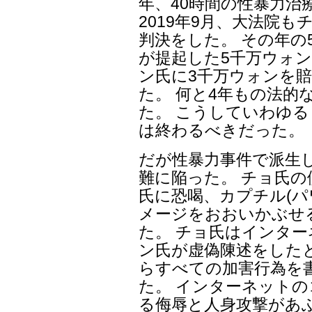
年、40時間の性暴力治
2019年9月、大法院
判決をした。 その年の
が提起した5千万ウォン
ン氏に3千万ウォンを
た。 何と4年もの法的
た。 こうしていわゆ
は終わるべきだった。
だが性暴力事件で派生
難に陥った。 チョ氏
氏に恐喝、カプチル(パ
メージをおおいかぶせ
た。 チョ氏はインタ
ン氏が虚偽陳述をした
らすべての加害行為を
た。 インターネット
る侮辱と人身攻撃があ