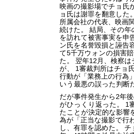
映画の撮影場でチョ氏
ョ氏は謝罪を翻意した。
所属会社の代表、映画
続けた。 結局、その年
を訪れて被害事実を申
ン氏を名誉毀損と誣告
て5千万ウォンの損害
た。 翌年12月、検察
が、 1審裁判所はチョ
行動が「業務上の行為
いう最悪の誤った判断
だが事件発生から2年後の
がひっくり返った。 1
たことが決定的な影響
為が「正当な撮影で行
し、有罪を認めた。 チ