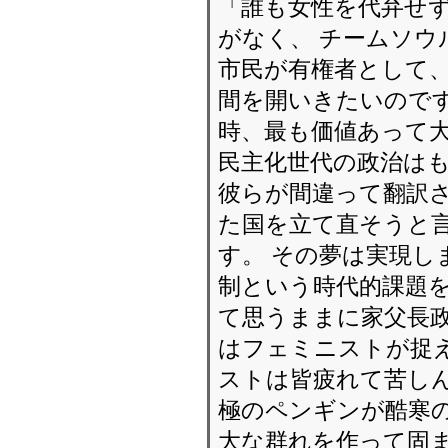
「誰も女性を代弁せ
がなく、 チームソ
市民が有権者として
間を開いきたいのです
時、最も価値あって
民主化世代の政治は
彼らが間違って翻訳さ
た国を立て直そうと言
す。 その夢は実現し
制という時代的課題を
て思うままに家父長政
はフェミニストが捉
ストは皆疲れて苦しん
極のペンギンが酷寒の
大な群れを作って固ま