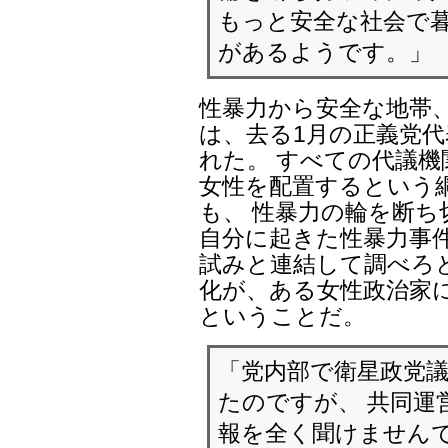
もっと安全な社会で暮
があるようです。」
性暴力から安全な地帯
は、去る1月の正義党
れた。 すべての代議機
女性を配置するという
も、 性暴力の輪を断ち
自分に起きた性暴力事件
試みと連結して調べろ
化が、ある女性政治家
ということだ。
「党内部で衛星政党
たのですが、 共同運
報を全く聞けませんで