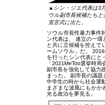
▲シン・ジエ代表は3
ウル副市長候補たちと
宣言式に出た。
ソウル市長性暴力事件
ン代表は、 連立の一
と共に立候補を控えて
ームソウル」だ。 201
を行ったシン代表にと
「2021MeToo選挙
副市長を強化して協力
まった。 副市長の議
中学生の時から社会運
まざまな波風にもかか
光る政治を夢見る。