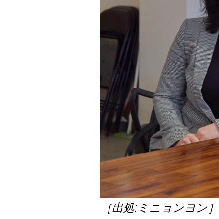
［出処:ミニョンヨン