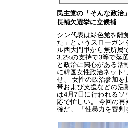
民主党の「そんな政治
長補欠選挙に立候補
シン代表は緑色党を離
た」というスローガン
ル西大門甲から無所属
3.2%の支持で3等で
と政治に関心がある活動
に韓国女性政治ネットワ
せ、 女性の政治参加
帯および支援などの活
は4月7日に行われるソ
応で忙しい。 今回の
確だ。 「性暴力を審