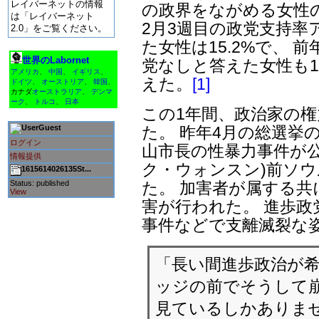
レイバーネットの情報
の政界をながめる女性
は「レイバーネット
2月3週目の政党支持率
2.0」をご覧ください。
た女性は15.2%で、 前
世界のLabornet
党なしと答えた女性も13
アメリカ
、
中国
、
イギリス
、
えた。
[1]
ドイツ
、
オーストリア
、
韓国
、
カナダ
オーストラリア
、
デンマ
ーク
、
トルコ
、
日本
この1年間、政治家の
た。 昨年4月の総選挙
Guest
ログイン
山市長の性暴力事件が公
情報提供
ク・ウォンスン)前ソ
1615614026135St...
た。 加害者が属する共
Status: published
View
害が行われた。 進歩政
事件などで支離滅裂な
「長い間進歩政治が希
ッジの前でそうして崩
見ているしかありま