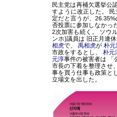
民主党は再補欠選挙公
すように改正した。 
定だと言うが、26.3
否投票に参加しなかっ
2次加害も続く。 ソウ
ンホ)議員は 旧正月連休
相虎
で、
禹相虎
が
朴元
市政をするとし、
朴元
元淳
事件の被害者は 
市長の下着を整理させ
事を買う仕事も政策と
立場文を出した。