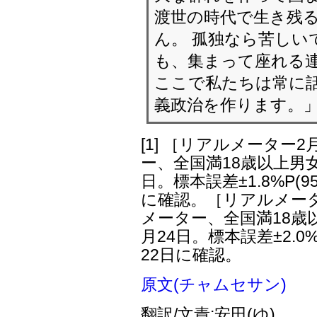
渡世の時代で生き残
ん。 孤独なら苦しい
も、集まって座れる
ここで私たちは常に
義政治を作ります。
[1]
［リアルメーター2
ー、全国満18歳以上男女3
日。標本誤差±1.8%P(9
に確認。［リアルメータ
メーター、全国満18歳以
月24日。標本誤差±2.0%
22日に確認。
原文(チャムセサン)
翻訳/文責:安田(ゆ)