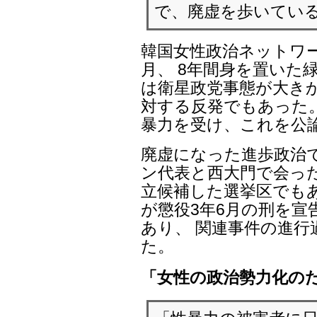
で、廃虚を歩いてい
韓国女性政治ネットワ
月、 8年間身を置いた
は衛星政党事態が大き
対する反発でもあった
暴力を受け、これを公
廃虚になった進歩政治
ン代表と西大門で会っ
立候補した選挙区でもあ
が懲役3年6月の刑を
あり、 関連事件の進
た。
「女性の政治勢力化の