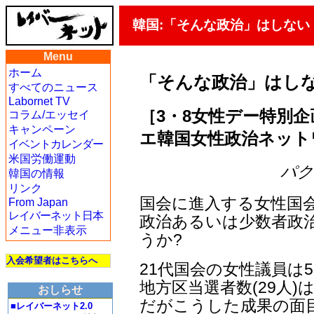
韓国:「そんな政治」はしない
Menu
ホーム
「そんな政治」はし
すべてのニュース
Labornet TV
［3・8女性デー特別企
コラム/エッセイ
キャンペーン
エ韓国女性政治ネット
イベントカレンダー
米国労働運動
パク・
韓国の情報
リンク
国会に進入する女性国
From Japan
レイバーネット日本
政治あるいは少数者政
メニュー非表示
うか?
入会希望者はこちらへ
21代国会の女性議員は
地方区当選者数(29人)
おしらせ
だがこうした成果の面
■レイバーネット2.0