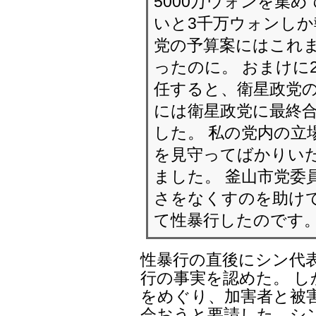
5000万ウォンを集
いと3千万ウォンしか
党の予算案にはこれ
ったのに。 おまけに
任すると、衛星政党の
には衛星政党に最終合
した。 私の党内の立
を見守ってばかりい
ました。 釜山市党委
さをなくすのを助け
て性暴行したのです
性暴行の直後にシン代
行の事実を認めた。 
をめぐり、加害者と被
会おうと要請した、シ