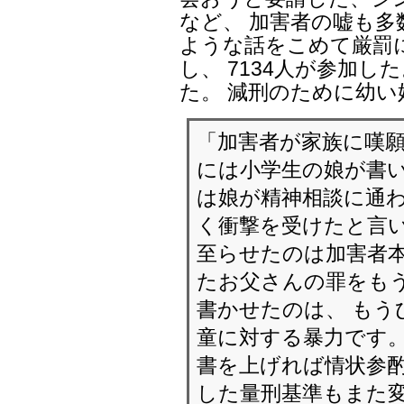
など、 加害者の嘘も多
ような話をこめて厳罰
し、 7134人が参加し
た。 減刑のために幼
「加害者が家族に嘆願
には小学生の娘が書い
は娘が精神相談に通
く衝撃を受けたと言い
至らせたのは加害者本
たお父さんの罪をも
書かせたのは、 もう
童に対する暴力です。
書を上げれば情状参酌
した量刑基準もまた