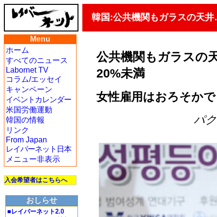
韓国:公共機関もガラスの天井
Menu
ホーム
公共機関もガラスの
すべてのニュース
Labornet TV
20%未満
コラム/エッセイ
キャンペーン
女性雇用はおろそかで
イベントカレンダー
米国労働運動
パク・
韓国の情報
リンク
From Japan
レイバーネット日本
メニュー非表示
入会希望者はこちらへ
おしらせ
■レイバーネット2.0