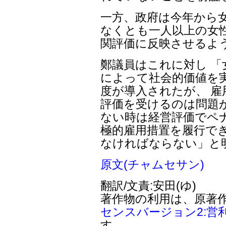
一方、政府は今年から
なくとも一人以上の女
関評価に反映させるよ
鄭議員はこれに対し 
によって社会的価値を
度が導入されたが、 
評価を受けるのは問題
ない時は経営評価でペ
極的雇用措置を履行で
なければならない」と
原文(チャムセサン)
翻訳/文責:安田(ゆ)
著作物の利用は、原著
センスバージョン2:営
す。