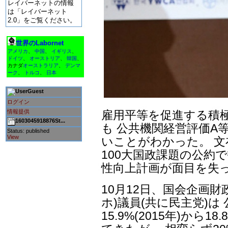
レイバーネットの情報
は「レイバーネット
2.0」をご覧ください。
世界のLabornet
アメリカ
、
中国
、
イギリス
、
ドイツ
、
オーストリア
、
韓国
、
カナダ
オーストラリア
、
デンマ
ーク
、
トルコ
、
日本
Guest
ログイン
情報提供
雇用平等を促進する積
1603045918876St...
も 公共機関経営評価A
Status: published
View
いことがわかった。 文
100大国政課題の公約
性向上計画が面目を失
10月12日、国会企画
ホ)議員(共に民主党)
15.9%(2015年)から1