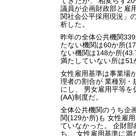
てきたが、 相変らず2
議員が企画財政部と雇用
関社会公平採用現況」
析した。
昨年の全体公共機関33
たない機関は60か所(1
ない機関は148か所(4
満たしていない所は51か
女性雇用基準は事業場
理者の割合が 業種別・
にし、 男女雇用平等を
(AA)制度だ。
全体公共機関のうち企
関(129か所)も 女性
ていなかった。 企財部
ち、 女性雇用基準に満た