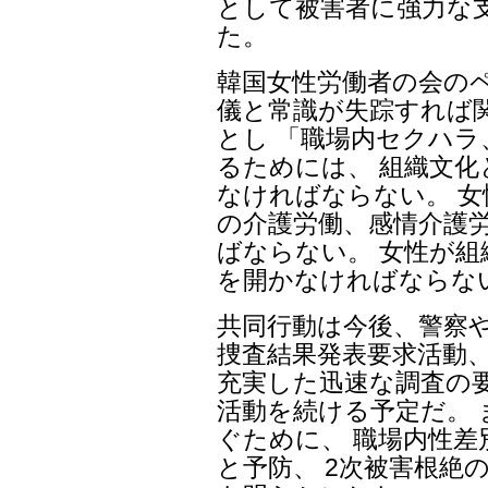
として被害者に強力な
た。
韓国女性労働者の会の
儀と常識が失踪すれば
とし 「職場内セクハ
るためには、 組織文
なければならない。 
の介護労働、感情介護労
ばならない。 女性が
を開かなければならな
共同行動は今後、警察
捜査結果発表要求活動、
充実した迅速な調査の
活動を続ける予定だ。
ぐために、 職場内性
と予防、 2次被害根絶