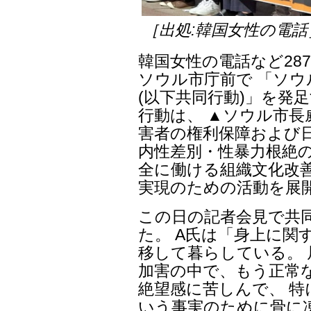
［出処:韓国女性の電話
韓国女性の電話など287
ソウル市庁前で 「ソウ
(以下共同行動)」を発
行動は、 ▲ソウル市長
害者の権利保障および
内性差別・性暴力根絶
全に働ける組織文化改
実現のための活動を展
この日の記者会見で共
た。 A氏は「身上に関
移して暮らしている。 
加害の中で、もう正常
絶望感に苦しんで、 
いう事実のために骨に