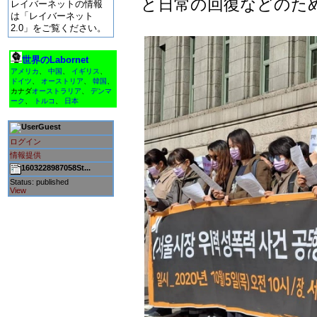
と日常の回復などのた
レイバーネットの情報
は「レイバーネット
2.0」をご覧ください。
世界のLabornet
アメリカ
、
中国
、
イギリス
、
ドイツ
、
オーストリア
、
韓国
、
カナダ
オーストラリア
、
デンマ
ーク
、
トルコ
、
日本
Guest
ログイン
情報提供
1603228987058St...
Status: published
View