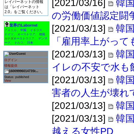
[2021/03/16]
韓国
レイバーネットの情報
は「レイバーネット
2.0」をご覧ください。
の労働価値認定闘
世界のLabornet
[2021/03/13]
韓
アメリカ
、
中国
、
イギリス
、
ドイツ
、
オーストリア
、
韓国
、
「雇用率上がって
カナダ
オーストラリア
、
デンマ
ーク
、
トルコ
、
日本
[2021/03/13]
韓国
Guest
ログイン
イレの不安で水も
情報提供
1600999601473St...
[2021/03/13]
韓国
Status: published
View
害者の人生が壊れ
[2021/03/13]
韓
[2021/03/13]
韓
越える女性PD