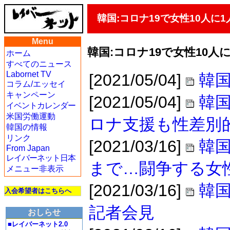
韓国:コロナ19で女性10人に
Menu
韓国:コロナ19で女性10人
ホーム
すべてのニュース
Labornet TV
[2021/05/04]
韓国
コラム/エッセイ
キャンペーン
[2021/05/04]
韓国
イベントカレンダー
米国労働運動
ロナ支援も性差別
韓国の情報
リンク
[2021/03/16]
韓
From Japan
レイバーネット日本
まで…闘争する女
メニュー非表示
[2021/03/16]
韓国
入会希望者はこちらへ
記者会見
おしらせ
■レイバーネット2.0