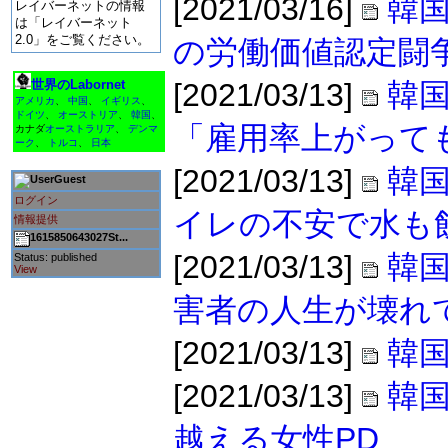
[2021/03/16]
韓国
レイバーネットの情報
は「レイバーネット
2.0」をご覧ください。
の労働価値認定闘
世界のLabornet
[2021/03/13]
韓
アメリカ
、
中国
、
イギリス
、
ドイツ
、
オーストリア
、
韓国
、
「雇用率上がって
カナダ
オーストラリア
、
デンマ
ーク
、
トルコ
、
日本
[2021/03/13]
韓国
Guest
ログイン
イレの不安で水も
情報提供
1615850643027St...
[2021/03/13]
韓国
Status: published
View
害者の人生が壊れ
[2021/03/13]
韓
[2021/03/13]
韓
越える女性PD