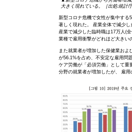
大きく現れている。［出処:統計
新型コロナ危機で女性が集中する5
著しく現れた。 産業全体で減少し
産業で減少した臨時職は17万人(全体
業種で雇用衝撃がどれほど大きい
また就業者が増加した保健業およ
が56.1%を占め、不安定な雇用
ケア労働が「必須労働」として重
分野の就業者が増加したが、 雇