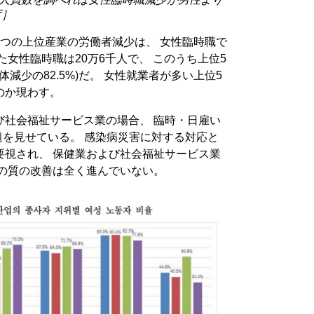
庁］
つの上位産業の労働者減少は、 女性臨時職で
た女性臨時職は20万6千人で、 このうち上位5
減少の82.5%)だ。 女性就業者が多い上位5
のか現わす。
び社会福祉サービス業の場合、 臨時・日雇い
問題を見せている。 感染病災害に対する対応と
要視され、 保健業および社会福祉サービス業
用の質の改善は全く進んでいない。