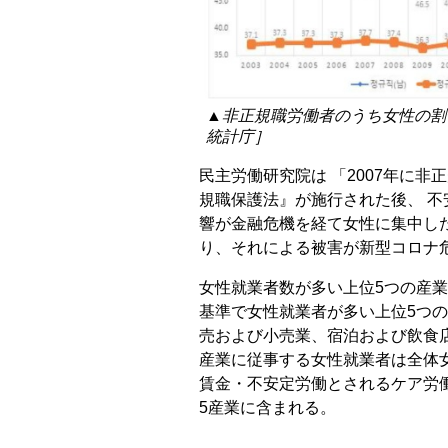
▲非正規職労働者のうち女性の割
統計庁］
民主労働研究院は 「2007年に
規職保護法』が施行された後、 
響が金融危機を経て女性に集中し
り、それによる被害が新型コロナ
女性就業者数が多い上位5つの産業
基準で女性就業者が多い上位5つの
売および小売業、宿泊および飲食
産業に従事する女性就業者は全体女
賃金・不安定労働とされるケア労
5産業に含まれる。