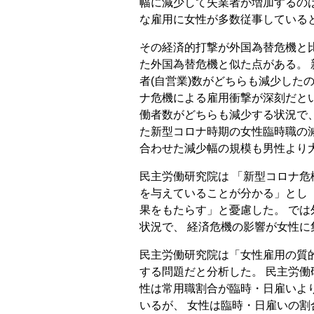
幅に減少して失業者が増加するの
な雇用に女性が多数従事している
その経済的打撃が外国為替危機と
た外国為替危機と似た点がある。
者(自営業)数がどちらも減少した
ナ危機による雇用衝撃が深刻だと
働者数がどちらも減少する状況で、
た新型コロナ時期の女性臨時職の
合わせた減少幅の規模も男性より
民主労働研究院は 「新型コロナ
を与えていることが分かる」とし
果をもたらす」と憂慮した。 で
状況で、 経済危機の影響が女性に
民主労働研究院は「女性雇用の質
する問題だと分析した。 民主労働研
性は常用職割合が臨時・日雇いよ
いるが、 女性は臨時・日雇いの割