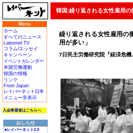
韓国:繰り返される女性雇用
Menu
ホーム
繰り返される女性雇用の
すべてのニュース
用が多い」
Labornet TV
コラム/エッセイ
7日民主労働研究院『経済危機
キャンペーン
イベントカレンダー
米国労働運動
韓国の情報
リンク
From Japan
レイバーネット日本
メニュー非表示
入会希望者はこちらへ
おしらせ
■レイバーネット2.0