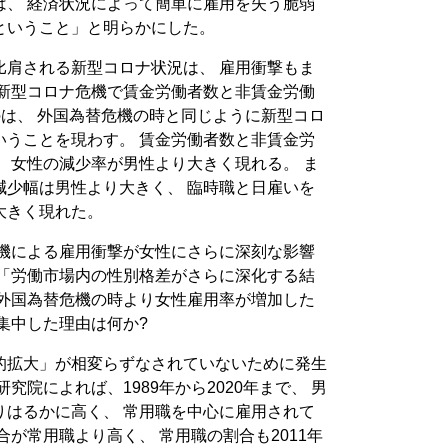
は、 経済状況によって簡単に雇用を失う脆弱
ということ」と明らかにした。
比肩される新型コロナ状況は、 雇用衝撃もま
 新型コロナ危機で賃金労働者数と非賃金労働
のは、 外国為替危機の時と同じように新型コロ
いうことを現わす。 賃金労働者数と非賃金労
 女性の減少率が男性より大きく現れる。 ま
減少幅は男性より大きく、 臨時職と日雇いを
大きく現れた。
危機による雇用衝撃が女性にさらに深刻な影響
 「労働市場内の性別格差がさらに深化する結
は外国為替危機の時より女性雇用率が増加した
集中した理由は何か?
的拡大」が相変らずなされていないために発生
究院によれば、1989年から2020年まで、 男
りはるかに高く、 常用職を中心に雇用されて
合が常用職より高く、 常用職の割合も2011年