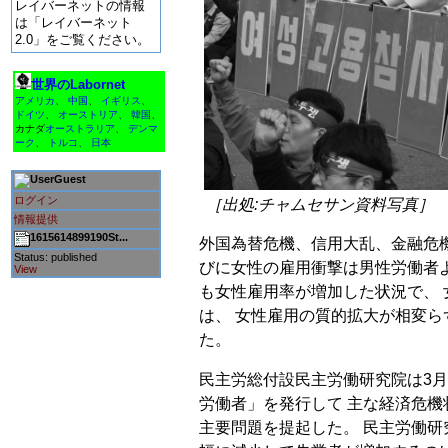
レイバーネットの情報
は「レイバーネット
2.0」をご覧ください。
世界のLabornet
アメリカ
、
中国
、
イギリス
、
ドイツ
、
オーストリア
、
韓国
、
カナダ
オーストラリア
、
デンマ
ーク
、
トルコ
、
日本
Guest
ログイン
［出処:チャムセサン資料写真］
情報提供
1615614899190St...
外国為替危機、信用大乱、金融危
Status: published
びに女性の雇用衝撃は男性労働者よ
View
も女性雇用率が増加した状況で、
は、 女性雇用の質的拡大が相変
た。
民主労総付設民主労働研究院は3月
労働者」を発行して 主な経済危
主要問題を提起した。 民主労働研