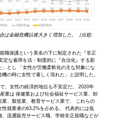
合は金融危機以後大きく増加した。［出処:
非正規職保護という美名の下に制定された『非正
不安定な雇用を法・制度的に『合法化』する影
た」とし 「女性が労働柔軟化の主な対象にな
危機の時に女性で著しく現れた」と説明した。
で、女性の経済的地位も不安定だ。 2020年
産業は 保健業および社会福祉サービス業、卸
店業、製造業、教育サービス業で、 これらの
性就業者の63.2%を占める。 代表的には低
働、流通販売サービス職、学校非正規職などが