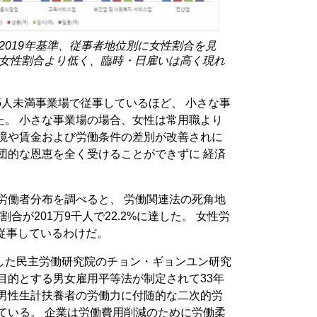
2019年基準、従事者地位別に女性割合を見
女性割合より低く、臨時・日雇いは高く現れ
5人未満事業場で従事しているほど、 小さな事
た。 小さな事業場の場合、女性は常用職より
環境や賃金および労働条件の差別が改善されに
団的な恩恵を全く受けることができずに 経済
性労働者分布を調べると、 労働関連法の死角地
合が201万9千人で22.2%に達した。 女性労
従事しているわけだ。
した民主労働研究院のチョン・ギョンユン研究
目的とする男女雇用平等法が制定されて33年
は男性生計扶養者の労働力に付随的な二次的労
ている。 企業は労働費用削減のために労働柔