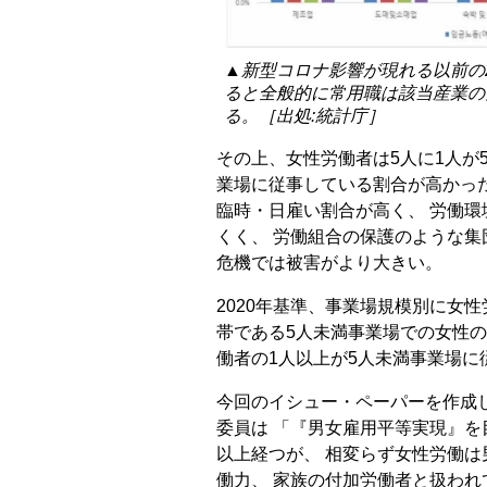
▲新型コロナ影響が現れる以前の
ると全般的に常用職は該当産業の
る。［出処:統計庁］
その上、女性労働者は5人に1人が
業場に従事している割合が高かっ
臨時・日雇い割合が高く、 労働
くく、 労働組合の保護のような集
危機では被害がより大きい。
2020年基準、事業場規模別に女
帯である5人未満事業場での女性の割
働者の1人以上が5人未満事業場に
今回のイシュー・ペーパーを作成
委員は 「『男女雇用平等実現』を
以上経つが、 相変らず女性労働
働力、 家族の付加労働者と扱われ