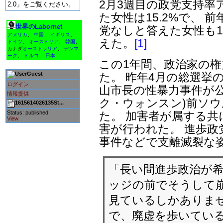
レイバーネットの情報
の政界をながめる女性
は「レイバーネット
2月3週目の政党支持率
2.0」をご覧ください。
た女性は15.2%で、 前
世界のLabornet
党なしと答えた女性も13
アメリカ
、
中国
、
イギリス
、
えた。
[1]
ドイツ
、
オーストリア
、
韓国
、
カナダ
オーストラリア
、
デンマ
ーク
、
トルコ
、
日本
この1年間、政治家の
た。 昨年4月の総選挙
Guest
ログイン
山市長の性暴力事件が公
情報提供
ク・ウォンスン)前ソ
1615614026135St...
た。 加害者が属する共
Status: published
View
害が行われた。 進歩政
事件などで支離滅裂な
「長い間進歩政治が希
ッジの前でそうして崩
見ているしかありま