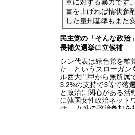
5000万ウォンを集
いと3千万ウォンしか
党の予算案にはこれ
ったのに。 おまけに
任すると、衛星政党の
には衛星政党に最終合
した。 私の党内の立
を見守ってばかりい
ました。 釜山市党委
さをなくすのを助け
て性暴行したのです
性暴行の直後にシン代
行の事実を認めた。 
をめぐり、加害者と被
会おうと要請した、シ