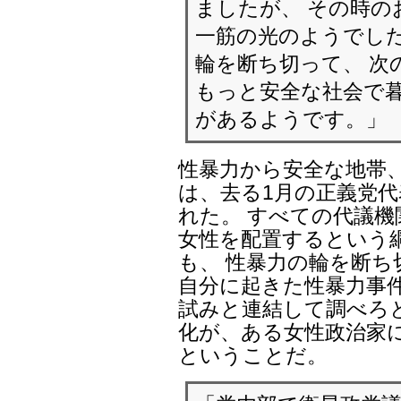
［出処:ミニョンヨン