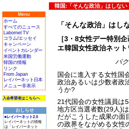
韓国:「そんな政治」はしない
Menu
ホーム
「そんな政治」はし
すべてのニュース
Labornet TV
［3・8女性デー特別企
コラム/エッセイ
キャンペーン
エ韓国女性政治ネット
イベントカレンダー
米国労働運動
パク・
韓国の情報
リンク
国会に進入する女性国
From Japan
レイバーネット日本
政治あるいは少数者政
メニュー非表示
うか?
入会希望者はこちらへ
21代国会の女性議員は
地方区当選者数(29人)
おしらせ
だがこうした成果の面
■レイバーネット2.0