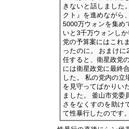
もっと安全な社会で暮
があるようです。」
性暴力から安全な地帯
は、去る1月の正義党
れた。 すべての代議機
女性を配置するという
も、 性暴力の輪を断ち
自分に起きた性暴力事件
試みと連結して調べろ
化が、ある女性政治家
ということだ。
「党内部で衛星政党
たのですが、 共同運
報を全く聞けませんで