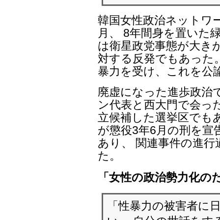
で、廃虚を歩いてい
韓国女性政治ネットワ
月、 8年間身を置いた
は衛星政党事態が大き
対する反発でもあった
暴力を受け、これを公
廃虚になった進歩政治
ン代表と西大門で会っ
立候補した選挙区でもあ
が懲役3年6月の刑を
あり、 関連事件の進
た。
「女性の政治勢力化の