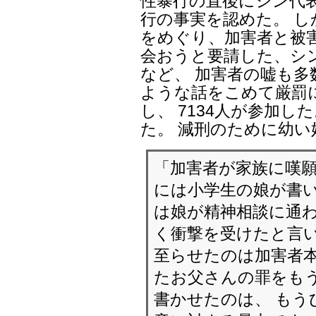
ったとか、職場内いじ
攻撃をするうわさらが
NL、PDがあるとい
ける半年前からこん
ハ・スンス当時共同
件』という名前を付け
私は全運委(全国運営
を設置して 調査して
されましたし。
総選挙の対応でも私の
選挙の準備ができて
ハ氏は私が平等文化
きないと話しました。
クト』を進めながら、