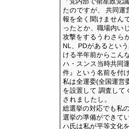
「小さいときに受け
なく私的な方式で処理
を捉えて裸にして鞭で
姿をのぞき見したこと
家で宿題していると
その当時の考えにふけ
としていた私をお母
時、お母さんは『あま
はお前個人の人生で
のことでしかない。
ってくださいました。
ましたが、 その時の
一筋の光のようでした
輪を断ち切って、 次