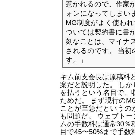
惹かれるので、作家
ォンになってしまいま
MG制度がよく使われ
ついては契約書に書か
刻なことは、マイナ
されるのです。 当初
す。」
キム前支会長は原稿料
案だと説明した。 しか
を払うという名目で、
ためだ。 まず現行のM
ことが至急だというの
も問題だ。 ウェブト
ムの手数料は通常30％
目で45〜50%まで手