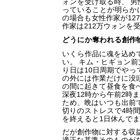
ォンを受け取る時、 男
っていることが明らか
の場合も女性作家が12
作家は212万ウォンを
どうにか奪われる創作
いくら作品に魂を込め
い。 キム・ヒギョン
り日は10日周期でやっ
の外には作業だけに没頭
の間に起きて昼食を食べ
深夜12時から午前2時
ため、晩はいつも出前
切りのストレスで4時間
を終えると1日休んで
だが創作物に対する収