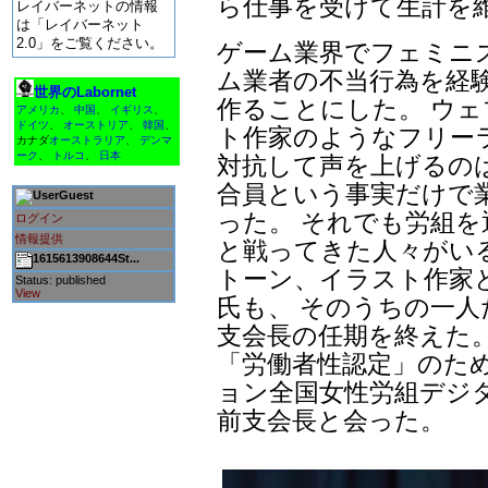
ら仕事を受けて生計を
レイバーネットの情報
は「レイバーネット
2.0」をご覧ください。
ゲーム業界でフェミニ
ム業者の不当行為を経
世界のLabornet
作ることにした。 ウ
アメリカ
、
中国
、
イギリス
、
ドイツ
、
オーストリア
、
韓国
、
ト作家のようなフリー
カナダ
オーストラリア
、
デンマ
ーク
、
トルコ
、
日本
対抗して声を上げるの
合員という事実だけで
Guest
った。 それでも労組
ログイン
情報提供
と戦ってきた人々がいる
1615613908644St...
トーン、イラスト作家
Status: published
View
氏も、 そのうちの一人だ
支会長の任期を終えた
「労働者性認定」のた
ョン全国女性労組デジ
前支会長と会った。