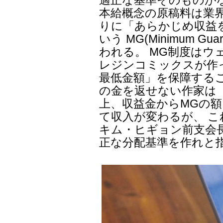
適正な基準そのものが
本給概念の原稿料は業
りに「あらかじめ収益
いう MG(Minimum G
われる。 MG制度は
レジンコミックスが作
最低金額」を保障する
の金を返せない作家は
上、収益金からMGの
て収入が変わるが、 
キム・ヒギョン前支会
正な分配基準を作れと