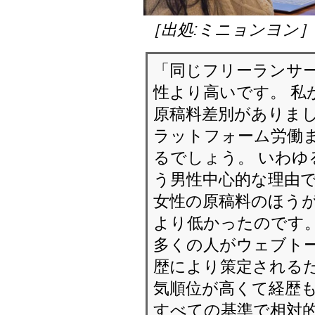
［出処:ミニョンヨン
「同じフリーランサ
性より高いです。 私
原稿料差別がありまし
ラットフォーム労働
るでしょう。 いわゆ
う男性中心的な理由で
女性の原稿料のほう
より低かったのです
多くの人がウェブト
歴により策定されるだ
気順位が高くて経歴
すべての基準で相対