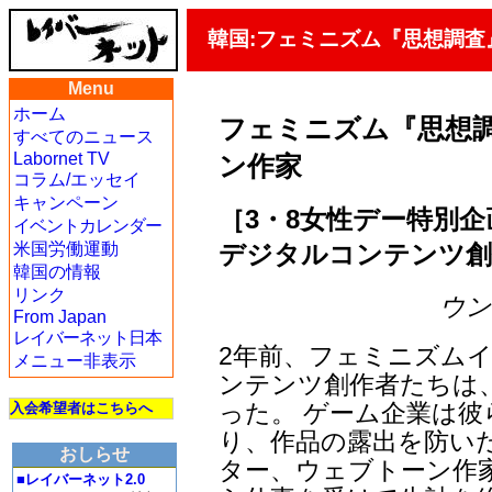
韓国:フェミニズム『思想調
Menu
ホーム
フェミニズム『思想
すべてのニュース
Labornet TV
ン作家
コラム/エッセイ
キャンペーン
［3・8女性デー特別企
イベントカレンダー
デジタルコンテンツ創
米国労働運動
韓国の情報
リンク
ウン・
From Japan
レイバーネット日本
2年前、フェミニズムイ
メニュー非表示
ンテンツ創作者たちは
った。 ゲーム企業は
入会希望者はこちらへ
り、作品の露出を防い
おしらせ
ター、ウェブトーン作
■レイバーネット2.0