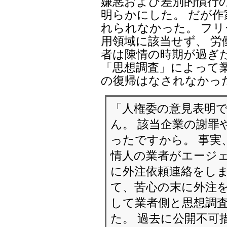
嫌悪および差別的慣行
明らかにした。 だが
れられなかった。 フリ
用領域に該当せず、 労
者は陳情の時期が過ぎ
「思想調査」によって
の復帰はなされなかっ
「人権委の意見表明
ん。 該当企業の謝罪
ったですから。 事実
情人の業者がエージェ
に外注依頼連絡をしま
て、苦心の末に外注を
して業者側と思想調
た。 過去に公開不可