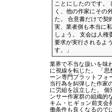
ことにしたのです。 
く、他の作家にその
た。 合意書だけで契
実、業者側も本当に
しょう。 支会は人権
要求が実行されるよ
す。」
業界で不当な扱いを味
に視線を転じた。 「
ーン専門プラットフォ
当行為を糾弾した作家の
に労組を設立した。 
ンサー作家群の組織的
キム・ヒギョン前支会
働条件も良くなるので