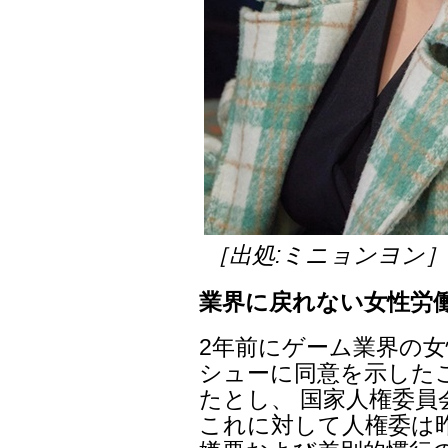
［出処:ミニョンヨン
業界に戻れない女性労
2年前にゲーム業界の女
シューに同意を示した
たとし、 国家人権委員
これに対して人権委は昨