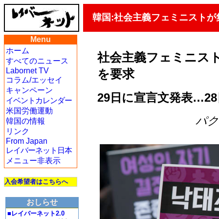
韓国:社会主義フェミニスト
Menu
ホーム
社会主義フェミニス
すべてのニュース
Labornet TV
を要求
コラム/エッセイ
キャンペーン
29日に宣言文発表…2
イベントカレンダー
米国労働運動
パク・
韓国の情報
リンク
From Japan
レイバーネット日本
メニュー非表示
入会希望者はこちらへ
おしらせ
■レイバーネット2.0