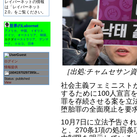
レイバーネットの情報
は「レイバーネット
2.0」をご覧ください。
世界のLabornet
アメリカ
、
中国
、
イギリス
、
ドイツ
、
オーストリア
、
韓国
、
カナダ
オーストラリア
、
デンマ
ーク
、
トルコ
、
日本
Guest
ログイン
情報提供
［出処:チャムセサン
1604197029739St...
Status: published
View
社会主義フェミニスト
するために100人宣言
罪を存続させる案を立
堕胎罪の全面廃止を要
10月7日に立法予告され
と、270条1項の処罰