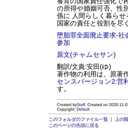
養育の国家責任強化で再
の所得や婚姻可否、性
係に 人間らしく暮ら
国家の責任と役割を尽
堕胎罪全面廃止要求-社
参加
原文(チャムセサン)
翻訳/文責:安田(ゆ)
著作物の利用は、原著
センスバージョン2:営
す。
Created by
Staff
. Created on 2020-11-0
Copyright:
Default
このフォルダのファイル一覧
｜
上の
このページの先頭に戻る