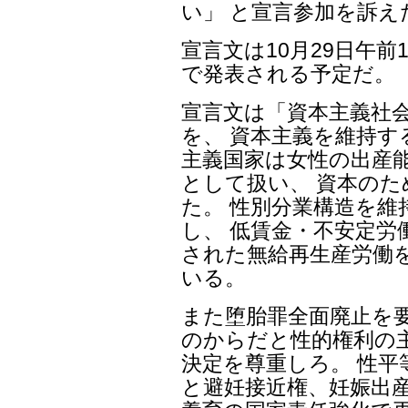
い」 と宣言参加を訴え
宣言文は10月29日午前
で発表される予定だ。
宣言文は「資本主義社
を、 資本主義を維持す
主義国家は女性の出産
として扱い、 資本の
た。 性別分業構造を維
し、 低賃金・不安定労
された無給再生産労働
いる。
また堕胎罪全面廃止を
のからだと性的権利の
決定を尊重しろ。 性平
と避妊接近権、妊娠出