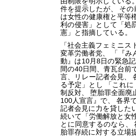
由制限を明示している。
件を提示したが、 そ
は女性の健康権と平等権
利の侵害」として「処
憲」と指摘している。
「社会主義フェミニスト
変革労働者党、 「『み
動』は10月8日の緊急
間の40日間、青瓦台前
言、リレー記者会見、
る予定」とし 「これ
制反対、 堕胎罪全面廃
100人宣言』で、 各
記者会見に力を貸した
続いて「労働解放と女
とに同意するのなら、
胎罪存続に対する立場