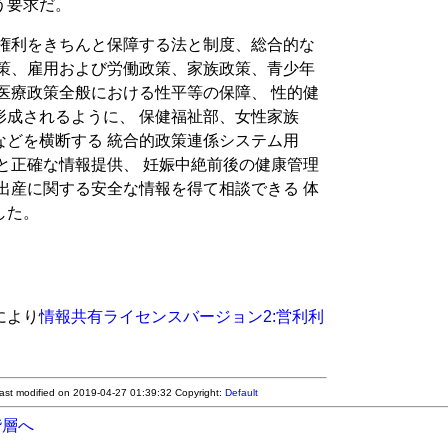
う要求だ。
産権利をきちんと保障する法と制度、総合的な
政策、雇用および労働政策、家族政策、青少年
医療政策全般における性平等の保障、 性的健
形成されるように、 保健福祉部、女性家族
などを横断する 統合的政策連係システム用
と正確な情報提供、 妊娠中絶前後の健康管理
出産に関する安全な情報を得て相談できる 体
した。
により
情報共有ライセンスバージョン2:営利利
Last modified on 2019-04-27 01:39:32
Copyright:
Default
階層へ