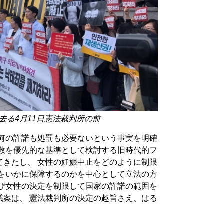
去る4月11日憲法裁判所の前
は何の許諾も処罰も必要ないという事実を明確
週数を優先的な基準として検討する旧時代的フ
てきたし、 女性の妊娠中止をどのように制限
権をいかに保障するのかを中心として立法の方
再び女性の決定を制限して国家の許諾の範囲を
議案は、 憲法裁判所の決定の趣旨さえ、はる
。