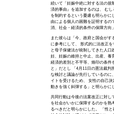
続いて「妊娠中絶に対する法の規
済的事由』を追加するのは、 む
を制約するという憂慮も明らかに
由による個人の困難を証明するの
消、社会・経済的条件の保障方向
また彼らは「今、政府と国会がす
に参考にして、 形式的に法改正を
と母子保健法が統制してきた人口
妊、妊娠の維持と中止、出産、養
経済的差別と不平等、烙印の条件
と」だとし 「4月11日の憲法裁
な検討と議論が先行しているのに
イトを受けるため、 女性の自己
動きを強く糾弾する」と明らかに
共同行動は今後の法案改正に対し
を社会がいかに保障するのかを熟
るべきだと明らかにした。 「性