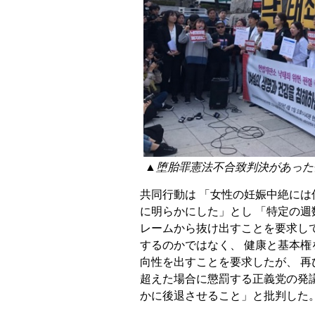
▲堕胎罪憲法不合致判決があった
共同行動は 「女性の妊娠中絶に
に明らかにした」とし 「特定の
レームから抜け出すことを要求し
するのかではなく、 健康と基本
向性を出すことを要求したが、 
超えた場合に懲罰する正義党の発
かに後退させること」と批判した