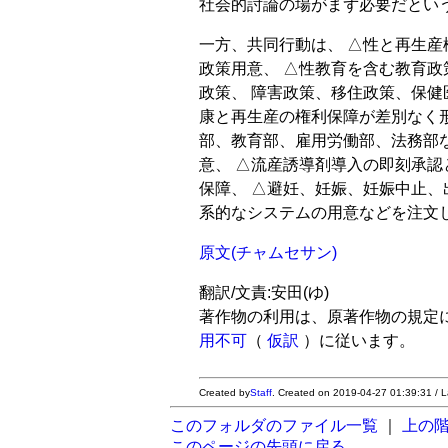
社会的討論の場がまず必要だとい
一方、共同行動は、 △性と再生
政策用意、 △性教育を含む教育
政策、 障害政策、移住政策、保健
康と再生産の権利保障が差別なく
部、教育部、雇用労働部、法務部
意、 △流産誘導剤導入の即刻承認
保障、 △避妊、妊娠、妊娠中止、
系的なシステムの用意などを注文
原文(チャムセサン)
翻訳/文責:安田(ゆ)
著作物の利用は、原著作物の規定
用不可
（
仮訳
）に従います。
Created by
Staff
. Created on 2019-04-27 01:39:31 / 
このフォルダのファイル一覧
｜
上の
このページの先頭に戻る