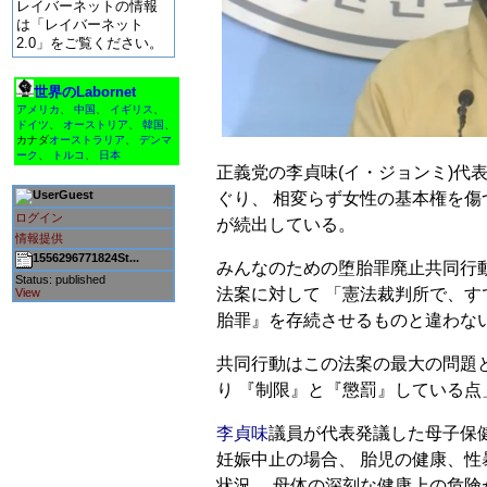
レイバーネットの情報
は「レイバーネット
2.0」をご覧ください。
世界のLabornet
アメリカ
、
中国
、
イギリス
、
ドイツ
、
オーストリア
、
韓国
、
カナダ
オーストラリア
、
デンマ
ーク
、
トルコ
、
日本
正義党の李貞味(イ・ジョンミ)代
Guest
ぐり、 相変らず女性の基本権を
ログイン
が続出している。
情報提供
1556296771824St...
みんなのための堕胎罪廃止共同行動(
Status: published
法案に対して 「憲法裁判所で、す
View
胎罪』を存続させるものと違わな
共同行動はこの法案の最大の問題
り 『制限』と『懲罰』している点
李貞味
議員が代表発議した母子保健
妊娠中止の場合、 胎児の健康、
状況、 母体の深刻な健康上の危険