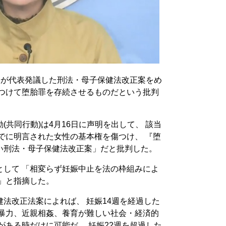
表が代表発議した刑法・母子保健法改正案をめ
傷つけて堕胎罪を存続させるものだという批判
共同行動)は4月16日に声明を出して、 該当
でに明言された女性の基本権を傷つけ、 『堕
い刑法・母子保健法改正案」だと批判した。
として 「相変らず妊娠中止を法の枠組みによ
」と指摘した。
法改正法案によれば、 妊娠14週を経過した
性暴力、近親相姦、養育が難しい社会・経済的
がある時だけに可能だ。 妊娠22週を超過した