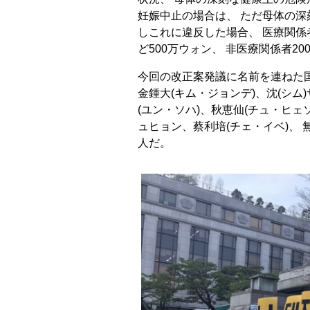
妊娠中止の場合は、 ただ母体の深
しこれに違反した場合、 医療関係
ど500万ウォン、 非医療関係者2
今回の改正案発議に名前を連ねた国
金鍾大(キム・ジョンデ)、沈(シム
(ユン・ソハ)、秋恵仙(チュ・ヒェ
ュヒョン、蔡利培(チェ・イベ)、 
人だ。