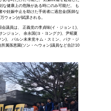
刻な健康上の危険がある時にのみ可能だ。 も
者や妊娠中止を助けた手術者に過怠金(医師な
00万ウォン)が賦課される。
会議員は、 正義党の李貞味(イ・ジョンミ)、
)サンジョン、 余永国(ヨ・ヨングク)、尹昭夏
ソン)、 パルン未来党キム・スミン、パク・ジ
無所属孫恵園(ソン・ヘウォン)議員など合計10