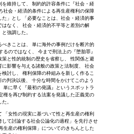
制を維持して、 制約的許容条件に『社会・経
しろ社会・経済的条件による再生産権利の保障
した」とし 「必要なことは、社会・経済的事
ではなく、 社会・経済的不平等と差別の解
」と強調した。
るべきことは、 単に海外の事例だけを断片的
するのではなく、 今まで刑法上の『堕胎罪』
政策と性的統制の歴史を省察し、 性関係と避
育に影響を与える諸般の政策と法制度、 社会
を検討し、 権利保障の枠組みを新しく作るこ
判所の判決以後、 十分な時間をかけてこのよう
、 単に早く『最初の発議』というスポットラ
決定権を再び制約する法案を発議した正義党の
した。
て 「女性の現実に基づいて性と再生産の権利
考して討論する社会公論化の過程」を先行させ
と再生産の権利保障」についてのきちんとした