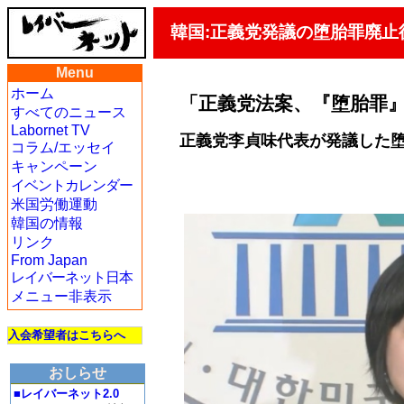
韓国:正義党発議の堕胎罪廃止
Menu
ホーム
「正義党法案、『堕胎罪
すべてのニュース
Labornet TV
正義党李貞味代表が発議した
コラム/エッセイ
キャンペーン
イベントカレンダー
米国労働運動
韓国の情報
リンク
From Japan
レイバーネット日本
メニュー非表示
入会希望者はこちらへ
おしらせ
■レイバーネット2.0