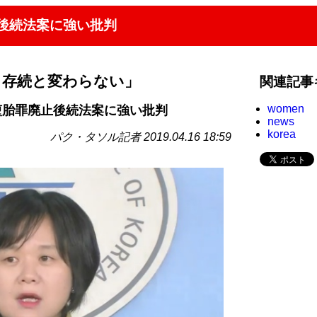
後続法案に強い批判
』存続と変わらない」
関連記事
women
堕胎罪廃止後続法案に強い批判
news
korea
パク・タソル記者 2019.04.16 18:59