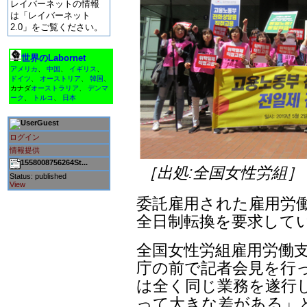
レイバーネットの情報
は「レイバーネット
2.0」をご覧ください。
世界のLabornet
アメリカ
、
中国
、
イギリス
、
ドイツ
、
オーストリア
、
韓国
、
カナダ
オーストラリア
、
デンマ
ーク
、
トルコ
、
日本
Guest
ログイン
情報提供
1558008756264St...
［出処:全国女性労組］
Status: published
View
委託雇用された雇用労働
全日制転換を要求して
全国女性労組雇用労働支
庁の前で記者会見を行っ
は全く同じ業務を遂行
って大きな差がある」