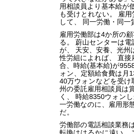
用相談員より基本給が
も受けとれない。 雇
して、 同一労働・同
雇用労働部は4か所の
る。 蔚山センターは
が、 天安、安養、光州
性労組によれば、 直
合、時給(基本給)が95
ォン、定額給食費は月
40万ウォンなどを受け
州の委託雇用相談員は
く、 時給8350ウォン
一労働なのに、雇用形
だ。
労働部の電話相談業務
転換ははるかに遠い。 