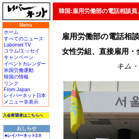
韓国:雇用労働部の電話相談員
Menu
ホーム
雇用労働部の電話相
すべてのニュース
Labornet TV
女性労組、直接雇用・
コラム/エッセイ
キャンペーン
イベントカレンダー
キム・ハ
米国労働運動
韓国の情報
リンク
From Japan
レイバーネット日本
メニュー非表示
入会希望者はこちらへ
おしらせ
■レイバーネット2.0