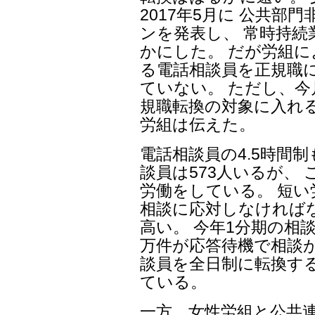
2017年5月に 公共
ンを発表し、 常時持
かにした。 だが労組
る電話相談員を正規職
ていない。 ただし、
規職転換の対象に入れ
労組は伝えた。
電話相談員の4.5時間
談員は573人いるが、 こ
労働をしている。 短
相談に応対しなければ
高い。 今年1分期の相談
万件が応答待機で相談
談員を全日制に転換す
ている。
一方、女性労組と公共連