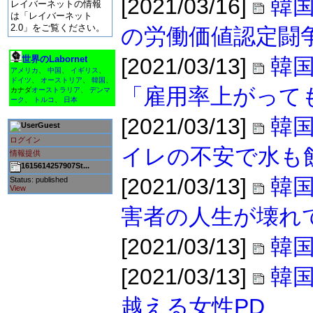
[2021/03/16]
韓国
レイバーネットの情報
は「レイバーネット
2.0」をご覧ください。
の労働価値認定闘
世界のLabornet
[2021/03/13]
韓
アメリカ
、
中国
、
イギリス
、
ドイツ
、
オーストリア
、
韓国
、
「雇用率上がって
カナダ
オーストラリア
、
デンマ
ーク
、
トルコ
、
日本
[2021/03/13]
韓国
Guest
ログイン
イレの不安で水も
情報提供
1615614257907St...
[2021/03/13]
韓国
Status: published
View
害者の人生が壊れ
[2021/03/13]
韓
[2021/03/13]
韓
越える女性PD