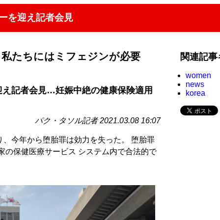
デーを迎え記者会見
、私たちにはミフェジンが必要
関連記事
women
news
迎え記者会見…妊娠中絶の健康保険適用
korea
パク・タソル記者 2021.03.08 16:07
り、今年から堕胎罪は効力を失った。 堕胎罪
家の保健医療サービス システム内で合法的で