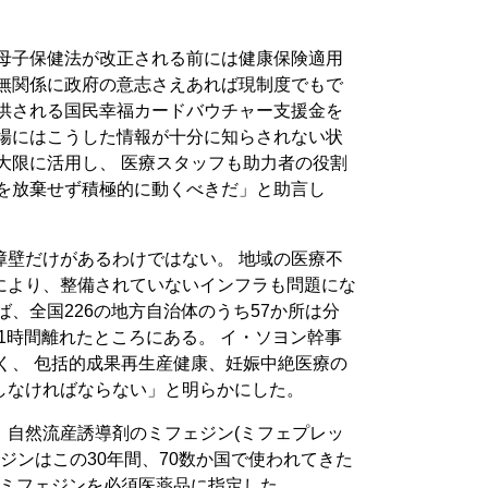
は母子保健法が改正される前には健康保険適用
は無関係に政府の意志さえあれば現制度でもで
提供される国民幸福カードバウチャー支援金を
現場にはこうした情報が十分に知らされない状
大限に活用し、 医療スタッフも助力者の役割
任を放棄せず積極的に動くべきだ」と助言し
障壁だけがあるわけではない。 地域の医療不
により、整備されていないインフラも問題にな
ば、全国226の地方自治体のうち57か所は分
で1時間離れたところにある。 イ・ソヨン幹事
く、 包括的成果再生産健康、妊娠中絶医療の
しなければならない」と明らかにした。
、自然流産誘導剤のミフェジン(ミフェプレッ
ェジンはこの30年間、70数か国で使われてきた
からミフェジンを必須医薬品に指定した。