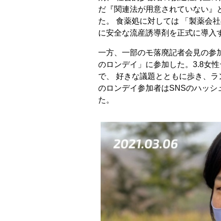
だ『関連法が用意されていない』
た。 食薬処に対しては 「製薬会
に安全な流産誘導剤を正式に導入
一方、一部のモ落廃記者会見の参
のロンデイ」に参加した。3.8女性
で、 好きな議題とともに歩き、ラ
のロンデイ参加者はSNSのハッ
た。