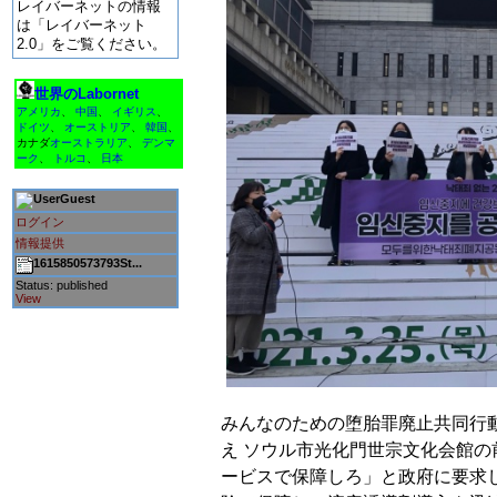
レイバーネットの情報
は「レイバーネット
2.0」をご覧ください。
世界のLabornet
アメリカ
、
中国
、
イギリス
、
ドイツ
、
オーストリア
、
韓国
、
カナダ
オーストラリア
、
デンマ
ーク
、
トルコ
、
日本
Guest
ログイン
情報提供
1615850573793St...
Status: published
View
みんなのための堕胎罪廃止共同行動
え ソウル市光化門世宗文化会館の
ービスで保障しろ」と政府に要求し