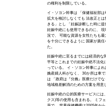
の権利を制限している。
イ・ソヨン幹事は 「保健福祉部
拡大を検討しなくても 法改正と
きる」とし 「妊娠診断した時に
妊娠中絶にも使用できるのに、 
況で、 可能な資源を女性たちも最
を十分にできるように 国家が責
た。
妊娠中絶に至るまでには経済的な
平等とこれまでの妊娠中絶不法化
っている。 イ・ソヨン幹事によれ
娩産婦人科がなく、 30か所は車
は 「政府は『分娩』医療だけでな
地域格差解消のための方案を用意
妊娠中絶の公的医療サービスには
クス)等の使用も含まれる。 ミフ
薬で、 世界保健機構は2005年