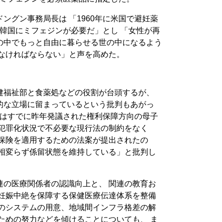
ングン事務局長は 「1960年に米国で避妊薬
には韓国にミフェジンが必要だ」とし 「女性が再
の中でもっと自由に暮らせる世の中になるよう
しなければならない」と声を高めた。
健福祉部と食薬処などの役割が台頭するが、
的な立場に留まっているという批判もあがっ
会はすでに昨年発議された権利保障方向の母子
非犯罪化状況で不必要な現行法の制約をなく
康保険を適用するための法案が提出されたの
、相変らず係留状態を維持している」と批判し
連の医療関係者の認識向上と、 関連の教育お
な妊娠中絶を保障する保健医療伝達体系を整備
めのシステムの用意、地域間インフラ格差の解
ための努力などを傾けることについても、 ま