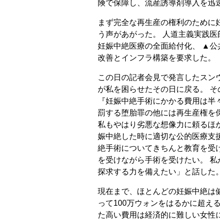
険で保障し、流産誘導剤導入を迅
まず完全な再生産の権利のために
う声があがった。 人道主義実践医
妊娠中絶医療の全面給付化、 ▲
改善とインフラ構築を要求した。
この日の記者会見で発言したスン
が私を困らせたその日に戻る。 
『妊娠中絶手術にかかる費用は半
罰する堕胎罪の他には再生産権を
私もやはり劣悪な想像力に頼るほか
娠中絶した時に適切な公的医療支
絶手術についてきちんと教育を受
を受けながら手術を受けたい。 
探求する力を備えたい」と話した
現在まで、ほとんどの妊娠中絶は
って100万ウォンをはるかに超え
た高い費用は経済的に難しい女性