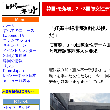
韓国:モ落廃、3・8国際女性
Menu
ホーム
「妊娠中絶非犯罪化以後
すべてのニュース
だ」
Labornet TV
コラム/エッセイ
モ落廃、3・8国際女性デーを
キャンペーン
イベントカレンダー
と流産誘導剤導入を要求
米国労働運動
韓国の情報
リンク
憲法裁判所の憲法不合致判決によ
From Japan
レイバーネット日本
廃止を率いた女性たちは、今、 国
メニュー非表示
安全な妊娠中止を要求している。
入会希望者はこちらへ
おしらせ
■レイバーネット2.0