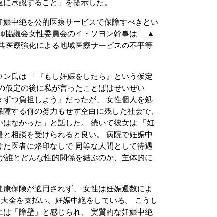
速に承認すること」を提示した。
妊娠中絶を公的医療サービスで保障すべきとい
師協議会女性委員会のイ・ソヨン幹事は、 ▲
公共医療強化による地域医療サービスの不平等
ウン氏は 「『もし妊娠をしたら』という仮定
その仮定の後に私が言ったことばはせいぜい
々ずつ負担しよう』だったが、 女性個人を処
保障する何の努力もせず空白に残した社会で、
はなかった」と話した。 続いて彼女は 「妊
援と相談を受けられると良い。 病院で妊娠中
けた医者に烙印なしで 同等な人間として待遇
私が誰とどんな性的関係を結ぶのか、主体的に
。
健康保険が適用されず、 女性は妊娠週数によ
る大金を支払い、妊娠中絶をしている。 こうし
には「障壁」と感じられ、 実質的な妊娠中絶