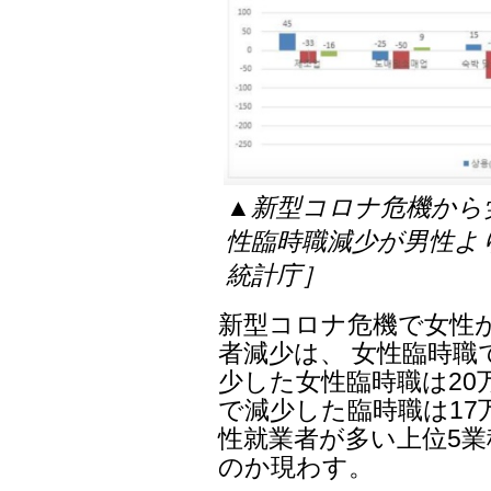
▲新型コロナ危機から
性臨時職減少が男性よ
統計庁］
新型コロナ危機で女性
者減少は、 女性臨時職
少した女性臨時職は20
で減少した臨時職は17万
性就業者が多い上位5
のか現わす。