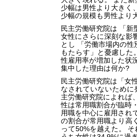
少幅は男性より大きく
少幅の規模も男性より
民主労働研究院は 「
女性にさらに深刻な影
とし 「労働市場内の
もたらす」と憂慮した
性雇用率が増加した状況
集中した理由は何か?
民主労働研究院は「女
なされていないために
主労働研究院によれば、1
性は常用職割合が臨時
用職を中心に雇用され
の割合が常用職より高く
って50%を越えた。 そ
うち女性は34.9%に