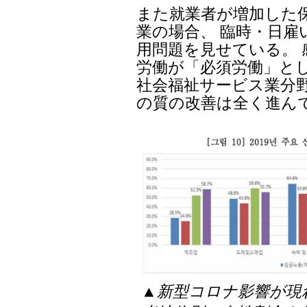
また就業者が増加した
業の場合、 臨時・日雇
用問題を見せている。
労働が「必須労働」と
社会福祉サービス業分
の質の改善は全く進ん
▲新型コロナ影響が現れ