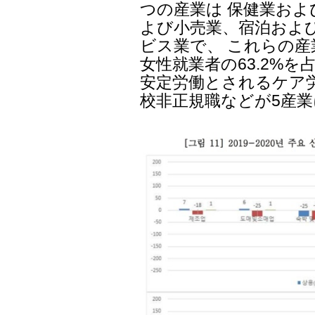
つの産業は 保健業お
よび小売業、宿泊およ
ビス業で、 これらの
女性就業者の63.2%
安定労働とされるケア
校非正規職などが5産