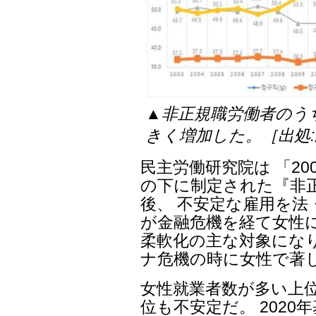
▲非正規職労働者のう
きく増加した。［出処
民主労働研究院は 「2
の下に制定された『非
後、 不安定な雇用を法
が金融危機を経て女性
柔軟化の主な対象にな
ナ危機の時に女性で著
女性就業者数が多い上
位も不安定だ。 2020