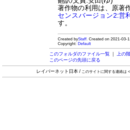
翻訳/文責:安田(ゆ)
著作物の利用は、原著
センスバージョン2:営
す。
Created by
Staff
. Created on 2021-03-1
Copyright:
Default
このフォルダのファイル一覧
｜
上の
このページの先頭に戻る
レイバーネット日本 /
このサイトに関する連絡は <sta