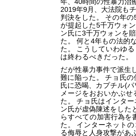
年、40時間の性暴力治
2019年9月、大法院
判決をした。 その年の
が提起した5千万ウォン
ン氏に3千万ウォンを
た。 何と4年もの法的
た。 こうしていわゆ
は終わるべきだった。
だが性暴力事件で派生
難に陥った。 チョ氏
氏に恐喝、カプチル(パ
メージをおおいかぶせ
た。 チョ氏はインタ
ン氏が虚偽陳述をした
らすべての加害行為を
た。 インターネット
る侮辱と人身攻撃があ