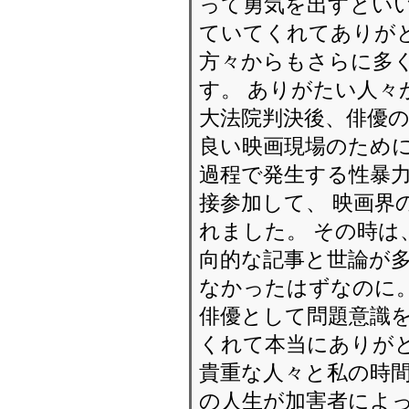
って勇気を出すといい
ていてくれてありがと
方々からもさらに多
す。 ありがたい人々
大法院判決後、俳優の
良い映画現場のために
過程で発生する性暴
接参加して、 映画界
れました。 その時は
向的な記事と世論が多
なかったはずなのに。
俳優として問題意識
くれて本当にありが
貴重な人々と私の時間
の人生が加害者によ