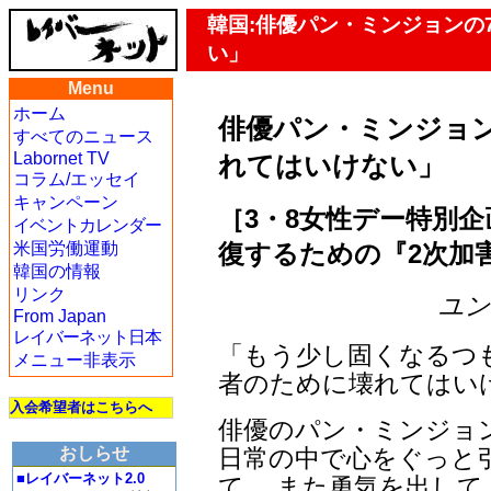
韓国:俳優パン・ミンジョンの
い」
Menu
ホーム
俳優パン・ミンジョ
すべてのニュース
Labornet TV
れてはいけない」
コラム/エッセイ
キャンペーン
［3・8女性デー特別企
イベントカレンダー
復するための『2次加
米国労働運動
韓国の情報
リンク
ユン・
From Japan
レイバーネット日本
「もう少し固くなるつ
メニュー非表示
者のために壊れてはい
入会希望者はこちらへ
俳優のパン・ミンジョ
日常の中で心をぐっと
おしらせ
■レイバーネット2.0
て、 また勇気を出し