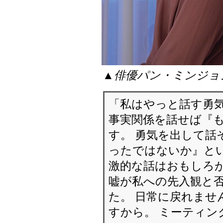
▲俳優パン・ミンジョ
「私はやっと話す勇気
事実関係を話せば『
す。 勇気を出して話
ったではないか』とい
激的な話はおもしろが
嘘が私への先入観と
た。 日常に戻れませ
すから。 ミーティン