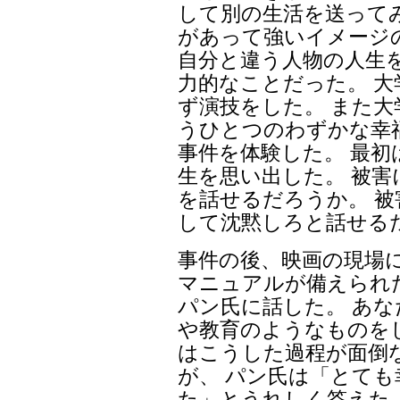
して別の生活を送って
があって強いイメージ
自分と違う人物の人生
力的なことだった。 大
ず演技をした。 また
うひとつのわずかな幸
事件を体験した。 最
生を思い出した。 被
を話せるだろうか。 
して沈黙しろと話せる
事件の後、映画の現場
マニュアルが備えられ
パン氏に話した。 あ
や教育のようなものを
はこうした過程が面倒
が、 パン氏は「とて
た」とうれしく答えた