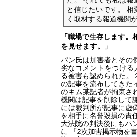
と信じたいです。 相
く取材する報道機関
「職場で生存します。
を見せます。」
パン氏は加害者とその
劣なコメントをつける人
る被害も認められた。 
の記事を流布してきた
のキム某記者が拘束さ
機関は記事を削除して謝罪
には裁判所が記事に虚
を相手に名誉毀損の責任
大法院の判決後にもパ
に 「2次加害掲示物を