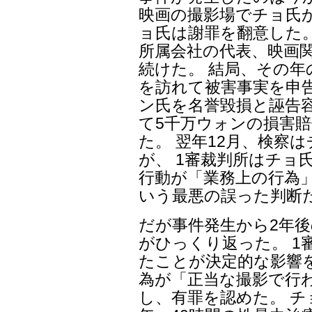
映画の撮影場でチョ氏
ョ氏は謝罪を翻意した。
所属会社の代表、映画
続けた。 結局、その年
を訪れて被害事実を申
ン氏を名誉毀損と誣告
て5千万ウォンの損害
た。 翌年12月、検察
が、 1審裁判所はチョ
行動が「業務上の行為
いう最悪の誤った判断
だが事件発生から2年後の
がひっくり返った。 1
たことが決定的な影響
為が「正当な撮影で行
し、有罪を認めた。 チ