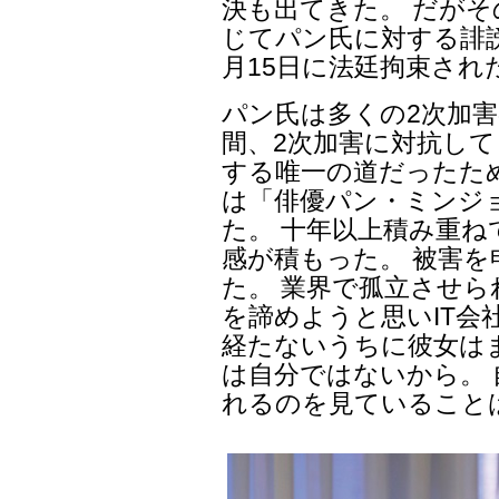
決も出てきた。 だがその
じてパン氏に対する誹謗
月15日に法廷拘束され
パン氏は多くの2次加害
間、2次加害に対抗して
する唯一の道だったた
は「俳優パン・ミンジ
た。 十年以上積み重
感が積もった。 被害
た。 業界で孤立させら
を諦めようと思いIT会
経たないうちに彼女は
は自分ではないから。
れるのを見ていること