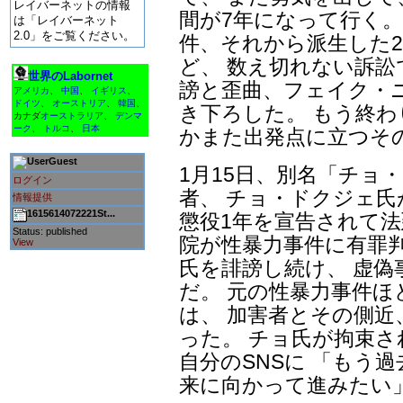
レイバーネットの情報
間が7年になって行く。
は「レイバーネット
2.0」をご覧ください。
件、それから派生した
ど、 数え切れない訴
世界のLabornet
謗と歪曲、フェイク・
アメリカ
、
中国
、
イギリス
、
ドイツ
、
オーストリア
、
韓国
、
き下ろした。 もう終
カナダ
オーストラリア
、
デンマ
ーク
、
トルコ
、
日本
かまた出発点に立つそ
Guest
1月15日、別名「チョ
ログイン
者、 チョ・ドクジェ
情報提供
1615614072221St...
懲役1年を宣告されて法
Status: published
院が性暴力事件に有罪
View
氏を誹謗し続け、 虚
だ。 元の性暴力事件
は、 加害者とその側近
った。 チョ氏が拘束
自分のSNSに 「もう
来に向かって進みたい