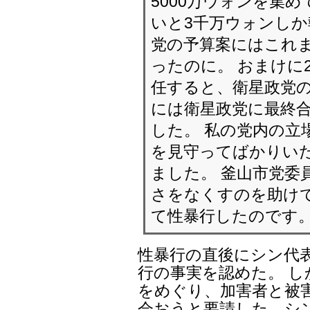
5000万ウォンを集
いと3千万ウォンしか
党の予算案にはこれ
ったのに。 おまけに
任すると、衛星政党の
には衛星政党に最終合
した。 私の党内の立
を見守ってばかりい
ました。 釜山市党委
さをなくすのを助け
て性暴行したのです
性暴行の直後にシン代
行の事実を認めた。 
をめぐり、加害者と被
会おうと要請した、シ