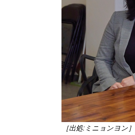
［出処:ミニョンヨン