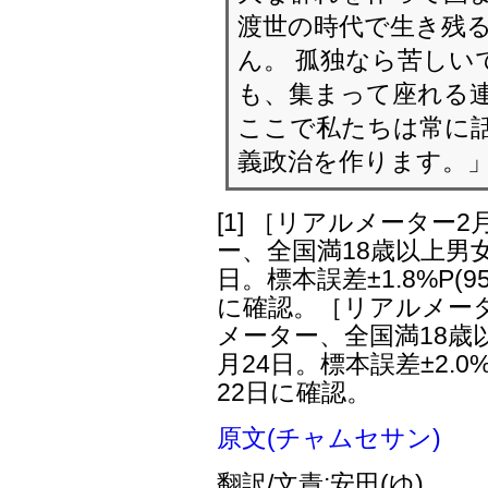
渡世の時代で生き残
ん。 孤独なら苦しい
も、集まって座れる
ここで私たちは常に
義政治を作ります。
[1]
［リアルメーター2
ー、全国満18歳以上男女3
日。標本誤差±1.8%P(9
に確認。［リアルメータ
メーター、全国満18歳以
月24日。標本誤差±2.0%
22日に確認。
原文(チャムセサン)
翻訳/文責:安田(ゆ)