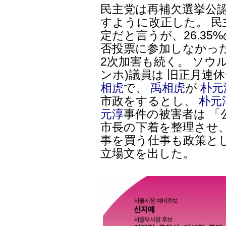
民主党は再補欠選挙公
すように改正した。 
定だと言うが、26.3
否投票に参加しなかっ
2次加害も続く。 ソウ
ンホ)議員は 旧正月連休
相虎
で、
禹相虎
が
朴元
市政をするとし、
朴元
元淳
事件の被害者は 
市長の下着を整理させ
事を買う仕事も政策と
立場文を出した。