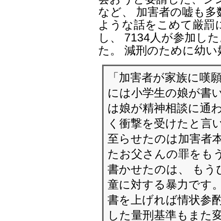
など、 加害者の嘘も多
ような話をこめて厳罰
し、 7134人が参加し
た。 減刑のために幼
「加害者が家族に嘆願
には小学生の娘が書い
は娘が精神相談に通
く衝撃を受けたと言い
至らせたのは加害者本
たお父さんの罪をも
書かせたのは、 もう
童に対する暴力です。
書を上げれば情状参酌
した量刑基準もまた