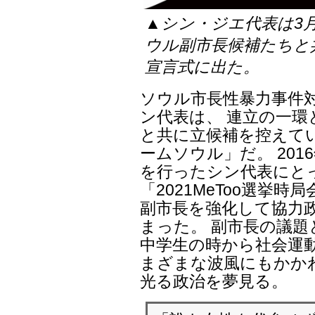
▲シン・ジエ代表は3
ウル副市長候補たちと
宣言式に出た。
ソウル市長性暴力事件
ン代表は、 連立の一
と共に立候補を控えて
ームソウル」だ。 201
を行ったシン代表にと
「2021MeToo選挙
副市長を強化して協力
まった。 副市長の議
中学生の時から社会運
まざまな波風にもかか
光る政治を夢見る。