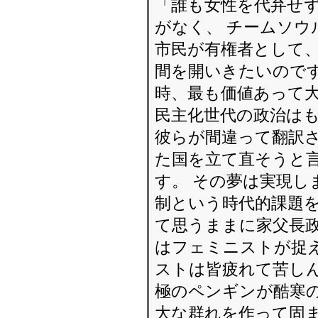
「誰も女性を代弁せ
がなく、 チームソ
市民が有権者として
間を開いきたいのです
時、最も価値あって
民主化世代の政治は
彼らが間違って翻訳さ
た国を立て直そうと言
す。 その夢は実現し
制という時代的課題を
て思うままに家父長政
はフェミニストが捉
ストは皆疲れて苦しん
極のペンギンが酷寒の
大な群れを作って固ま