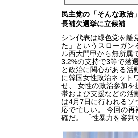
民主党の「そんな政治
長補欠選挙に立候補
シン代表は緑色党を離
た」というスローガン
ル西大門甲から無所属
3.2%の支持で3等で
と政治に関心がある活動
に韓国女性政治ネットワ
せ、 女性の政治参加
帯および支援などの活
は4月7日に行われるソ
応で忙しい。 今回の
確だ。 「性暴力を審