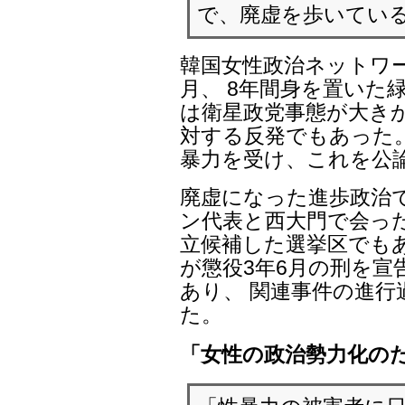
で、廃虚を歩いてい
韓国女性政治ネットワ
月、 8年間身を置いた
は衛星政党事態が大き
対する反発でもあった
暴力を受け、これを公
廃虚になった進歩政治
ン代表と西大門で会っ
立候補した選挙区でもあ
が懲役3年6月の刑を
あり、 関連事件の進
た。
「女性の政治勢力化の