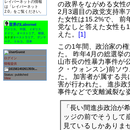
レイバーネットの情報
の政界をながめる女性
は「レイバーネット
2月3週目の政党支持率
2.0」をご覧ください。
た女性は15.2%で、 前
世界のLabornet
党なしと答えた女性も13
アメリカ
、
中国
、
イギリス
、
えた。
[1]
ドイツ
、
オーストリア
、
韓国
、
カナダ
オーストラリア
、
デンマ
ーク
、
トルコ
、
日本
この1年間、政治家の
た。 昨年4月の総選挙
Guest
ログイン
山市長の性暴力事件が公
情報提供
ク・ウォンスン)前ソ
1615614026135St...
た。 加害者が属する共
Status: published
View
害が行われた。 進歩政
事件などで支離滅裂な
「長い間進歩政治が希
ッジの前でそうして崩
見ているしかありま