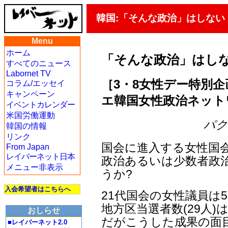
韓国:「そんな政治」はしない
Menu
ホーム
「そんな政治」はし
すべてのニュース
Labornet TV
［3・8女性デー特別企
コラム/エッセイ
キャンペーン
エ韓国女性政治ネット
イベントカレンダー
米国労働運動
パク・
韓国の情報
リンク
国会に進入する女性国
From Japan
レイバーネット日本
政治あるいは少数者政
メニュー非表示
うか?
入会希望者はこちらへ
21代国会の女性議員は
地方区当選者数(29人)
おしらせ
だがこうした成果の面
■レイバーネット2.0