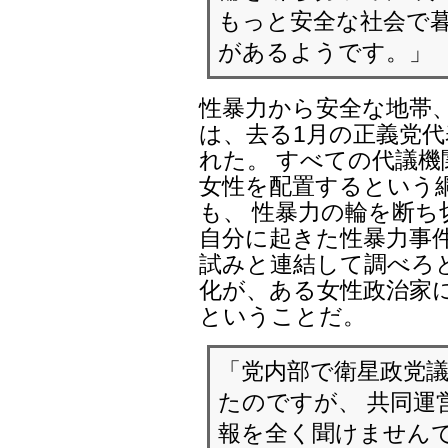
もっと安全な社会で暮
があるようです。」
性暴力から安全な地帯
は、去る1月の正義党
れた。 すべての代議機
女性を配置するという
も、 性暴力の輪を断ち
自分に起きた性暴力事件
試みと連結して調べろ
化が、ある女性政治家
ということだ。
「党内部で衛星政党
たのですが、 共同運
報を全く聞けませんで