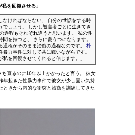
が私を回復させる」
しなければならない、 自分の世話をする時
うでしょう。 しかし被害者ごとに生きてき
復の過程もそれぞれ違うと思います。 私の性
時間を持つと、 さらに憂うつになります。
る過程がそのまま治癒の過程なのです。
朴
性暴力事件に対して共に戦いながらです。
が私を回復させてくれると信じます。」
ち直るのに10年以上かかったと言う。 彼女
 昨年起きた性暴力事件で彼女が少し固い気持
ったときから内的な衝突と治癒を訓練してきた