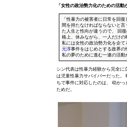
「女性の政治勢力化のための活動
「性暴力の被害者に日常を回復
間を持たなければならないと言
た人生と性向が違うので、 回
格上、休みながら、一人だけの
私には女性の政治勢力化を企て
元淳
事件をはじめとする政界の
私の夢のために進む一連の活動
シン代表は性暴力経験から完全に立
は児童性暴力サバイバーだった。
ちで事件に対応したのは、 幼か
ためだ。