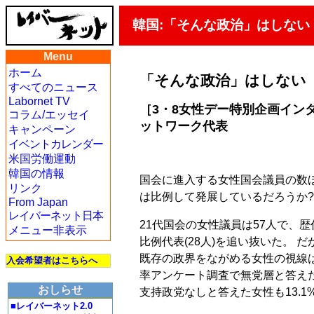
韓国:「そんな政治」はしない
Menu
ホーム
「そんな政治」はしない
すべてのニュース
Labornet TV
［3・8女性デー特別企画イン
コラム/エッセイ
ットワーク代表
キャンペーン
イベントカレンダー
米国労働運動
韓国の情報
国会に進入する女性国会議員の数
リンク
は比例して発展しているだろうか
From Japan
レイバーネット日本
21代国会の女性議員は57人で、歴
メニュー非表示
比例代表(28人)を追い抜いた。
既存の政界をながめる女性の視線は
入会希望者はこちらへ
率アンケート調査で無党層と答えた女
おしらせ
支持政党なしと答えた女性も13.1
■レイバーネット2.0