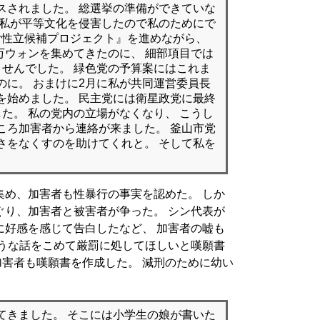
スされました。 総選挙の準備ができていな
は私が平等文化を侵害したので私のためにで
0女性立候補プロジェクト』を進めながら、
0万ウォンを集めてきたのに、 細部項目では
ませんでした。 緑色党の予算案にはこれま
のに。 おまけに2月に私が共同運営委員長
を始めました。 民主党には衛星政党に最終
た。 私の党内の立場がなくなり、 こうし
ころ加害者から連絡が来ました。 釜山市党
さをなくすのを助けてくれと。 そして私を
集め、加害者も性暴行の事実を認めた。 しか
ぐり、加害者と被害者が争った。 シン代表が
に好感を感じて告白したなど、 加害者の嘘も
ような話をこめて厳罰に処してほしいと嘆願書
 加害者も嘆願書を作成した。 減刑のために幼い
てきました。 そこには小学生の娘が書いた