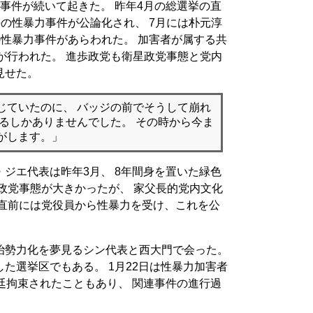
事件が続いて起きた。 昨年4月の総選挙の直
長の性暴力事件が公論化され、 7月には朴元淳
の性暴力事件があらわれた。 加害者が属する共
害が行われた。 進歩政党も衛星政党事態と党内
見せた。
じていたのに、 バッジの前でそうして崩れ
いるしかありませんでした。 その時から今ま
がします。」
ジエ代表は昨年3月、 8年間身を置いた緑色
政党事態が大きかったが、 家父長的党内文化
の直前には党役員から性暴力を受け、これを公
治勢力化を夢見るシン代表と西大門で会った。
た選挙区でもある。 1月22日は性暴力加害者
廷拘束されたこともあり、 関連事件の進行過