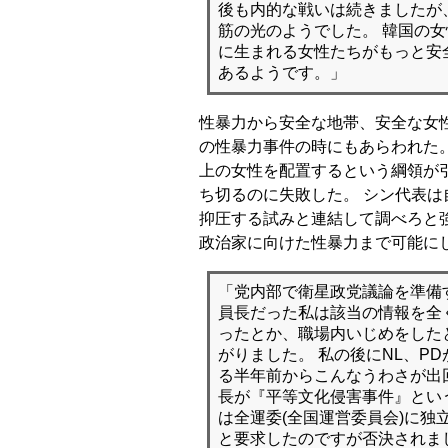
後も内的な戦いは続きましたが
筋の光のようでした。 韓国の
に生まれる女性たちがもっと安
あるようです。」
性暴力から安全な地帯、安全な女
の性暴力事件の時にもあらわれた。
上の女性を配置するという綱領が
ち切るのに失敗した。 シン代表は
抑圧する試みと連結して調べろと
政治家に向けた性暴力まで可能に
「党内部で衛星政党議論を準備
員長だった私は該当の情報を全
ったとか、職場内いじめをした
がりました。 私の後にNL、P
る半年前からこんなうわさが出
長が『平等文化侵害事件』とい
は全運委(全国運営委員会)に独
と要求したのですが否決されま