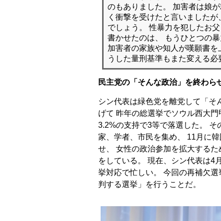
のもありました。 加害者は娘
く衝撃を受けたと言いましたが
でしょう。 性暴力を犯したお
書かせたのは、 もうひとつの暴
加害者の家族や知人が嘆願書を
うした量刑基準もまた変える必
民主党の「そんな政治」を終わら
シン代表は緑色党を離党して「そ
げて 昨年の総選挙でソウル西大門
3.2%の支持で3等で落選した。
家、学者、市民を集め、 11月に
せ、 女性の政治参加を拡大する
をしている。 現在、シン代表は4
挙対応で忙しい。 今回の再補欠選
判する選挙」を行うことだ。