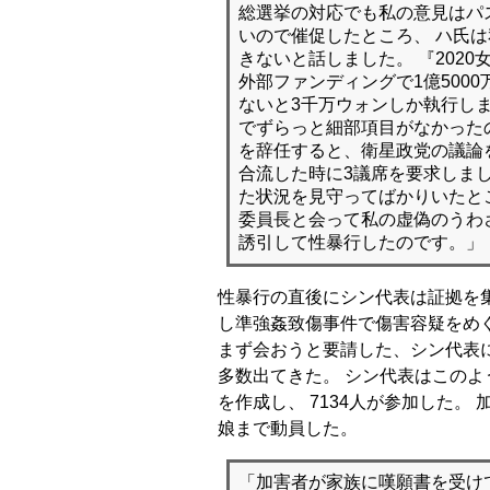
総選挙の対応でも私の意見はパ
いので催促したところ、 ハ氏
きないと話しました。 『202
外部ファンディングで1億500
ないと3千万ウォンしか執行し
でずらっと細部項目がなかった
を辞任すると、衛星政党の議論
合流した時に3議席を要求しまし
た状況を見守ってばかりいたと
委員長と会って私の虚偽のうわ
誘引して性暴行したのです。」
性暴行の直後にシン代表は証拠を
し準強姦致傷事件で傷害容疑をめ
まず会おうと要請した、シン代表
多数出てきた。 シン代表はこの
を作成し、 7134人が参加した。
娘まで動員した。
「加害者が家族に嘆願書を受け