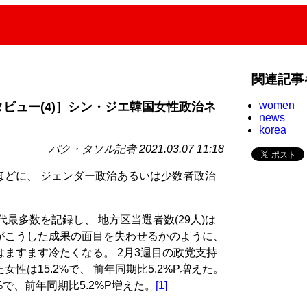
関連記事
women
タビュー(4)］シン・ジエ韓国女性政治ネ
news
korea
パク・タソル記者 2021.03.07 11:18
ほどに、 ジェンダー政治あるいは少数者政治
?
代最多数を記録し、 地方区当選者数(29人)は
 だがこうした成果の面目を失わせるかのように、
ますます冷たくなる。 2月3週目の政党支持
性は15.2%で、 前年同期比5.2%P増えた。
%で、前年同期比5.2%P増えた。
[1]