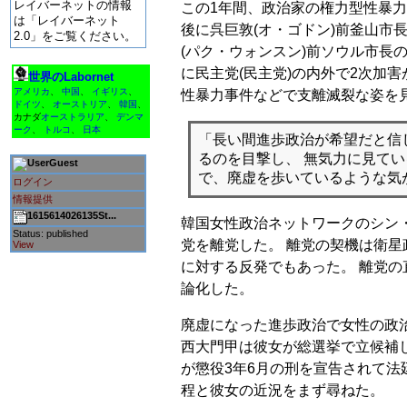
レイバーネットの情報
この1年間、政治家の権力型性暴力
は「レイバーネット
後に呉巨敦(オ・ゴドン)前釜山市
2.0」をご覧ください。
(パク・ウォンスン)前ソウル市長
に民主党(民主党)の内外で2次加
世界のLabornet
アメリカ
、
中国
、
イギリス
、
性暴力事件などで支離滅裂な姿を
ドイツ
、
オーストリア
、
韓国
、
カナダ
オーストラリア
、
デンマ
ーク
、
トルコ
、
日本
「長い間進歩政治が希望だと信
るのを目撃し、 無気力に見て
Guest
で、廃虚を歩いているような気
ログイン
情報提供
1615614026135St...
韓国女性政治ネットワークのシン・
Status: published
党を離党した。 離党の契機は衛星
View
に対する反発でもあった。 離党
論化した。
廃虚になった進歩政治で女性の政
西大門甲は彼女が総選挙で立候補し
が懲役3年6月の刑を宣告されて法
程と彼女の近況をまず尋ねた。