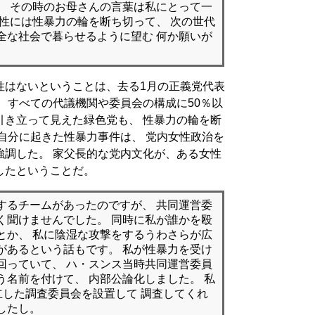
、 その時のお母さんの言葉は私にとって一
女性には性暴力の輪を断ち切って、 次の世代
全な社会で暮らせるように望む 何か願いが
性はないということは、去る1月の正義党代表
 すべての代議機関や委員会の構成に50％以
引き立って見えた緑色党も、 性暴力の輪を断
自分に起きた性暴力事件は、 党内女性政治を
強調した。 家父長的な党内文化が、ある女性
したということだ。
するチームがあったのですが、 共同運営委
く聞けませんでした。 同時に私が誰かを殴
とか、 私に陰湿な攻撃をするうわさらが広
Dがあるという話もです。 私が性暴力を受け
回っていて、 ハ・スンス当時共同運営委員
う名前を付けて、 内部公論化しました。 私
立した調査委員会を設置して 調査してくれ
したし。