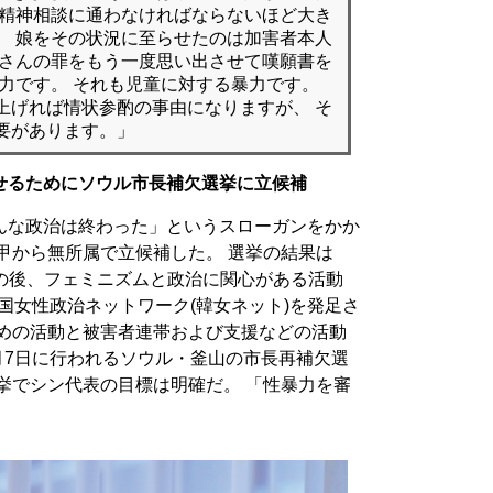
が精神相談に通わなければならないほど大き
、 娘をその状況に至らせたのは加害者本人
父さんの罪をもう一度思い出させて嘆願書を
力です。 それも児童に対する暴力です。
上げれば情状参酌の事由になりますが、 そ
要があります。」
せるためにソウル市長補欠選挙に立候補
んな政治は終わった」というスローガンをかか
甲から無所属で立候補した。 選挙の結果は
 その後、フェミニズムと政治に関心がある活動
韓国女性政治ネットワーク(韓女ネット)を発足さ
ための活動と被害者連帯および支援などの活動
月7日に行われるソウル・釜山の市長再補欠選
挙でシン代表の目標は明確だ。 「性暴力を審