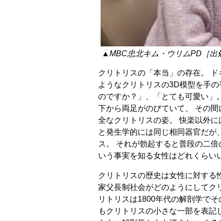
▲MBC忠北キム・ウリムPD［出
クリトリスの「本当」の存在。 
ようなクリトリスの3D模型を手の
のですか？」、「とても可愛い」
下から両足がのびていて、 その
全なクリトリスの姿。 快楽以外に
と発生学的には同じ相同器官だが、
ス。 それが勃起すると普段の二倍
いう事実を知る女性はどれくらい
クリトリスの歴史は女性に対する性
家父長制社会がどのようにしてク
リトリスは1800年代の解剖学でそ
もクリトリスの小さな一部を表記