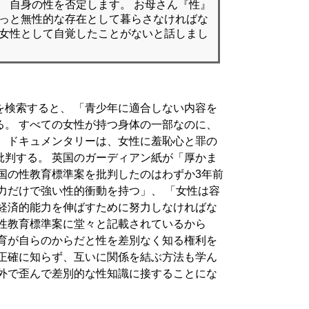
、 自身の性を否定します。 お母さん『性』
ずっと無性的な存在として暮らさなければな
を女性として自覚したことがないと話しまし
を検索すると、 「青少年に適合しない内容を
る。 すべての女性が持つ身体の一部なのに、
。 ドキュメンタリーは、女性に羞恥心と罪の
批判する。 英国のガーディアン紙が「厚かま
国の性教育標準案を批判したのはわずか3年前
力だけで強い性的衝動を持つ」、 「女性は容
は経済的能力を伸ばすために努力しなければな
の性教育標準案に堂々と記載されているから
教育が自らのからだと性を差別なく知る権利を
を正確に知らず、互いに関係を結ぶ方法も学ん
の外で歪んで差別的な性知識に接することにな