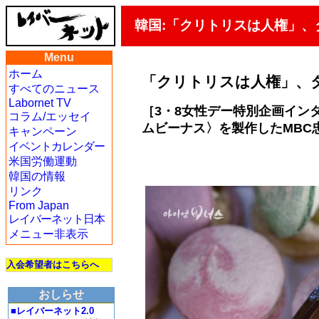
韓国:「クリトリスは人権」、
Menu
ホーム
「クリトリスは人権」、
すべてのニュース
Labornet TV
［3・8女性デー特別企画イン
コラム/エッセイ
ムビーナス〉を製作したMBC
キャンペーン
イベントカレンダー
米国労働運動
韓国の情報
リンク
From Japan
レイバーネット日本
メニュー非表示
入会希望者はこちらへ
おしらせ
■レイバーネット2.0