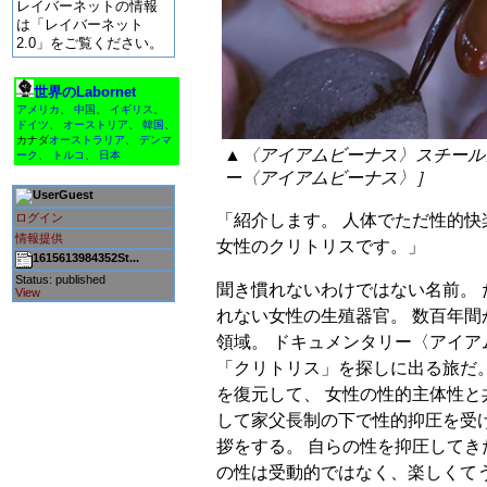
レイバーネットの情報
は「レイバーネット
2.0」をご覧ください。
世界のLabornet
アメリカ
、
中国
、
イギリス
、
ドイツ
、
オーストリア
、
韓国
、
カナダ
オーストラリア
、
デンマ
▲〈アイアムビーナス〉スチールカ
ーク
、
トルコ
、
日本
ー〈アイアムビーナス〉］
Guest
「紹介します。 人体でただ性的快
ログイン
情報提供
女性のクリトリスです。」
1615613984352St...
Status: published
聞き慣れないわけではない名前。
View
れない女性の生殖器官。 数百年
領域。 ドキュメンタリー〈アイ
「クリトリス」を探しに出る旅だ
を復元して、 女性の性的主体性と
して家父長制の下で性的抑圧を受
拶をする。 自らの性を抑圧してき
の性は受動的ではなく、楽しくて