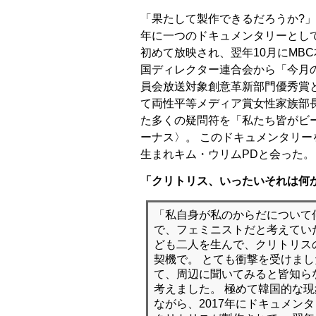
「果たして製作できるだろうか?」
年に一つのドキュメンタリーとして
初めて放映され、翌年10月にMBC
国ディレクター連合会から「今月の
員会放送対象創意革新部門優秀賞と
て両性平等メディア賞女性家族部
た多くの疑問符を「私たち皆がビ
ーナス〉。 このドキュメンタリーを
生まれキム・ウリムPDと会った。
「クリトリス、いったいそれは何
「私自身が私のからだについて
で、フェミニストだと考えていた
ども二人を生んで、クリトリス
契機で。 とても衝撃を受けま
て、周辺に聞いてみると皆知ら
考えました。 極めて韓国的な現
ながら、2017年にドキュメン