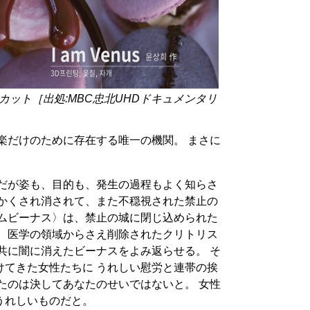
ット［出処:MBC忠北UHDドキュメンタリ
楽だけのために存在する唯一の機関。 まさに
 だが姿も、目的も、発生の過程もよく知らさ
間かくされ消されて、また不穏視された禁止の
アムビーナス〉は、禁止の城に閉じ込められた
。 医学の領域からさえ削除されたクリトリス
共に闇に消えたビーナスをよみ返らせる。 そ
けてきた女性たちに うれしい慰労と連帯の挨
たのは決してあなたのせいではないと。 女性
うれしいものだと。