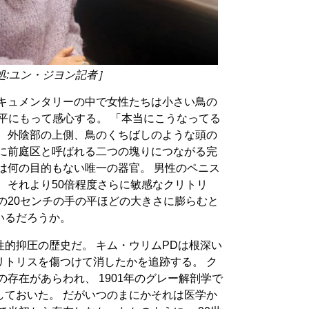
処:ユン・ジヨン記者］
ドキュメンタリーの中で女性たちは小さい鳥の
平にもって感心する。 「本当にこうなってる
。 外陰部の上側、鳥のくちばしのような頭の
間に前庭区と呼ばれる二つの塊りにつながる完
は何の目的もない唯一の器官。 男性のペニス
 それより50倍程度さらに敏感なクリトリ
の20センチの手の平ほどの大きさに膨らむと
いるだろうか。
的抑圧の歴史だ。 キム・ウリムPDは根深い
リトリスを傷つけて消したかを追跡する。 ク
の存在があらわれ、 1901年のグレー解剖学で
しておいた。 だがいつのまにかそれは医学か