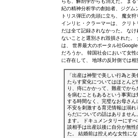
らも、解剖学からも消えた。 まる
紀の精神分析学の創始者、ジグム
トリス弾圧の先頭に立ち、 魔女
インリヒ・クラーマーは、 クリト
だは全て記録されなかった。 な
ないことと選別され毀損された。
は、 世界最大のポータル社Googl
だろうか。 韓国社会において女
に存在して、 地球の反対側では
「出産は神聖で美しい行為と美
たらす変化についてはほとんど
り、痔にかかって、難産でから
を病むこともあるという事実は
する時間なく、完璧なお母さん
不安を刺激する育児情報は溺れ
らだについての話はありません
ます。 ドキュメンタリーにす
談相手は出産以後に自分が無性
た。 結婚前は控えめな女性に