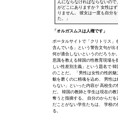
んにならなければならないので
がどこにありますか？ 女性は
りません。 彼女は一度も自分
た。」
「オルガスムスは人権です」
ポータルサイトで「クリトリス」
含んでいる」という警告文句が出
何が適合しないというのだろうか
意識を教える韓国の性教育現場を
しい性差別主義」という題名で 韓
のことだ。 「男性は女性の性的魅
貌を磨くのに精魂を込め、 男性
らない」といった内容が 高校生
だ。 韓国の教師と学生は現在の
奪うと指摘する。 自分のからだ
だことがない学生たちは、 学校
る。