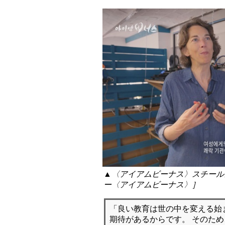
▲〈アイアムビーナス〉スチールカ
ー〈アイアムビーナス〉］
「良い教育は世の中を変える始
期待があるからです。 そのた