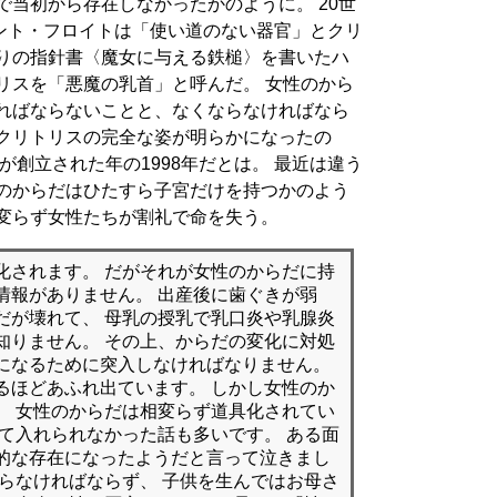
で当初から存在しなかったかのように。 20世
ント・フロイトは「使い道のない器官」とクリ
狩りの指針書〈魔女に与える鉄槌〉を書いたハ
リスを「悪魔の乳首」と呼んだ。 女性のから
ければならないことと、なくならなければなら
 クリトリスの完全な姿が明らかになったの
eが創立された年の1998年だとは。 最近は違う
性のからだはひたすら子宮だけを持つかのよう
相変らず女性たちが割礼で命を失う。
化されます。 だがそれが女性のからだに持
情報がありません。 出産後に歯ぐきが弱
だが壊れて、 母乳の授乳で乳口炎や乳腺炎
知りません。 その上、からだの変化に対処
になるために突入しなければなりません。
るほどあふれ出ています。 しかし女性のか
。 女性のからだは相変らず道具化されてい
べて入れられなかった話も多いです。 ある面
的な存在になったようだと言って泣きまし
ならなければならず、 子供を生んではお母さ