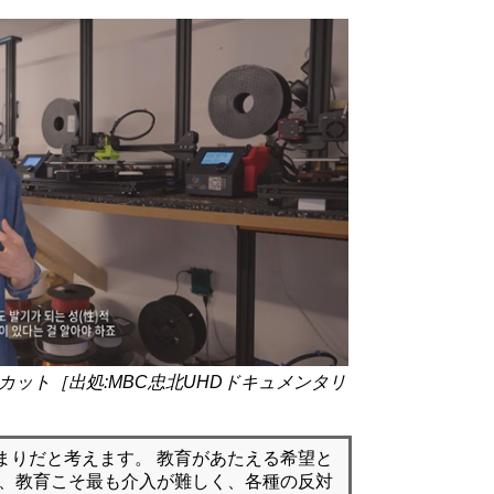
ット［出処:MBC忠北UHDドキュメンタリ
まりだと考えます。 教育があたえる希望と
め、教育こそ最も介入が難しく、各種の反対