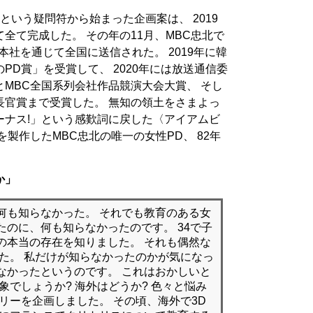
という疑問符から始まった企画案は、 2019
全て完成した。 その年の11月、MBC忠北で
本社を通じて全国に送信された。 2019年に韓
PD賞」を受賞して、 2020年には放送通信委
MBC全国系列会社作品競演大会大賞、 そし
長官賞まで受賞した。 無知の領土をさまよっ
ーナス!」という感歎詞に戻した〈アイアムビ
製作したMBC忠北の唯一の女性PD、 82年
か」
何も知らなかった。 それでも教育のある女
のに、何も知らなかったのです。 34で子
の本当の存在を知りました。 それも偶然な
した。 私だけが知らなかったのかが気になっ
なかったというのです。 これはおかしいと
象でしょうか? 海外はどうか? 色々と悩み
タリーを企画しました。 その頃、海外で3D