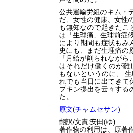
公共運輸労組のキム・
だ、女性の健康、女性
も無知なので起きたこ
は「生理痛、生理前症
により期間も症状もみ
史にも、まだ生理痛の
「月給が削られながら
はそれだけ働くのが難
もないというのに、 生
れでも当日に出てきて
プキン提出を云々する
た。
原文(チャムセサン)
翻訳/文責:安田(ゆ)
著作物の利用は、原著