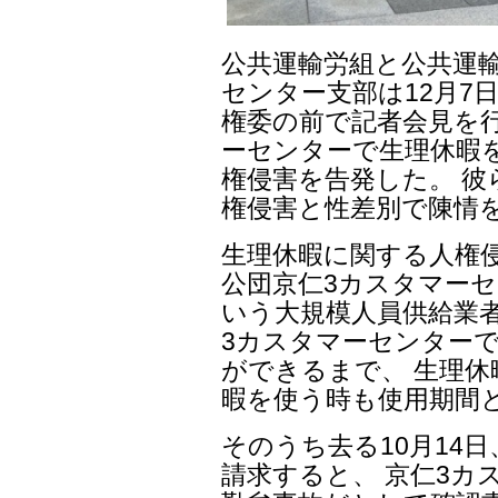
公共運輸労組と公共運
センター支部は12月7
権委の前で記者会見を
ーセンターで生理休暇
権侵害を告発した。 彼
権侵害と性差別で陳情
生理休暇に関する人権
公団京仁3カスタマーセ
いう大規模人員供給業
3カスタマーセンターで
ができるまで、 生理休
暇を使う時も使用期間
そのうち去る10月14
請求すると、 京仁3カ