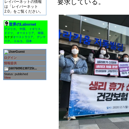
要求している。
レイバーネットの情報
は「レイバーネット
2.0」をご覧ください。
世界のLabornet
アメリカ
、
中国
、
イギリス
、
ドイツ
、
オーストリア
、
韓国
、
カナダ
オーストラリア
、
デンマ
ーク
、
トルコ
、
日本
Guest
ログイン
情報提供
1607609513872St...
Status: published
View