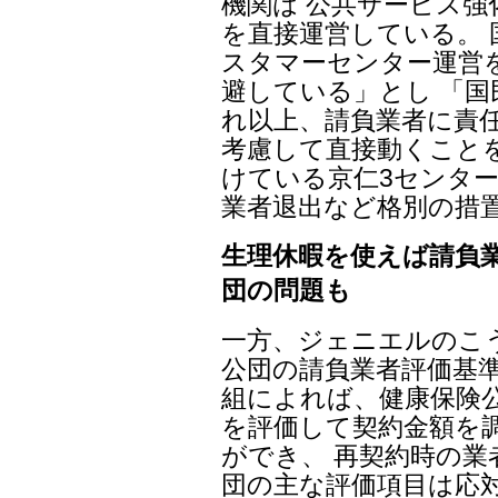
機関は 公共サービス
を直接運営している。
スタマーセンター運営
避している」とし 「国
れ以上、請負業者に責
考慮して直接動くこと
けている京仁3センター
業者退出など格別の措
生理休暇を使えば請負
団の問題も
一方、ジェニエルのこ
公団の請負業者評価基準
組によれば、健康保険
を評価して契約金額を
ができ、 再契約時の業
団の主な評価項目は応対件