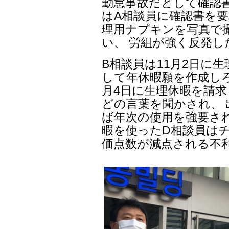
勤怠事故だとして確認
はA相談員に確認書を要
理用ナプキンを写真で
い、 労組が強く反発し
B相談員は11月2日に
して年休暇願を作成しろ
月4日に生理休暇を請
どの言葉を聞かされ、
ば年次の使用を強要され
暇を使ったD相談員はチ
価点数が減点される不