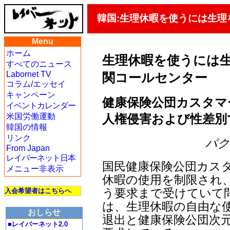
韓国:生理休暇を使うには生理
Menu
ホーム
生理休暇を使うには
すべてのニュース
Labornet TV
関コールセンター
コラム/エッセイ
キャンペーン
健康保険公団カスタマ
イベントカレンダー
人権侵害および性差別
米国労働運動
韓国の情報
リンク
パク・
From Japan
レイバーネット日本
国民健康保険公団カス
メニュー非表示
休暇の使用を制限され
う要求まで受けていて
入会希望者はこちらへ
は、生理休暇の自由な
おしらせ
退出と健康保険公団次
■レイバーネット2.0