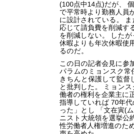
(100点中14点)だが
で平常時より勤務人員
に設計されている。 
応じて請負費を削減す
を削減しない。 した
休暇よりも年次休暇使
るのだ。
この日の記者会見に参
パラムのミョンスク常
きちんと保護して監督
と批判した。 ミョンス
働者の権利を企業主に
指導していれば 70年
った」とし 「文在寅(
ニスト大統領を選挙公
性労働者人権増進のた
声を高めた。