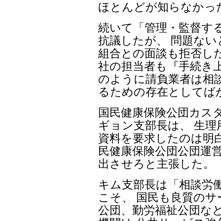
ほとんどが知らなかっ
続いて「管理・監督する
抗議したが、 問題な
組合との面談も拒否した
社の担当者も『手続き
のように請負業者は相
るための存在としてば
国民健康保険公団カス
ギョン支部長は、 生
資料を要求したのは明
民健康保険公団公団運
出させろと主張した。
キム支部長は「相談労
こそ、 国民も良質のサ
公団、勤労福祉公団な