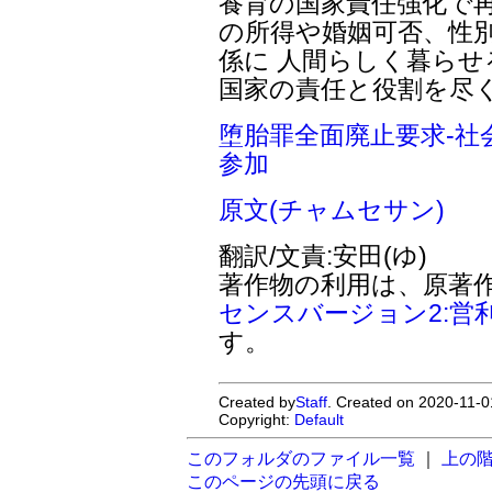
養育の国家責任強化で再
の所得や婚姻可否、性
係に 人間らしく暮ら
国家の責任と役割を尽
堕胎罪全面廃止要求-社
参加
原文(チャムセサン)
翻訳/文責:安田(ゆ)
著作物の利用は、原著
センスバージョン2:営
す。
Created by
Staff
. Created on 2020-11-0
Copyright:
Default
このフォルダのファイル一覧
｜
上の
このページの先頭に戻る