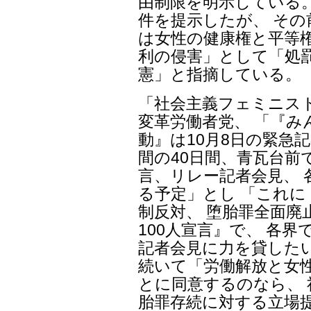
由制限を明示している。
件を提示したが、 そ
は女性の健康権と平等権
利の侵害」として「処
憲」と指摘している。
「社会主義フェミニスト
変革労働者党、 「『み
動』は10月8日の緊急
間の40日間、青瓦台前
言、リレー記者会見、
る予定」とし 「これ
制反対、 堕胎罪全面廃
100人宣言』で、 各
記者会見に力を貸した
続いて「労働解放と女
とに同意するのなら、
胎罪存続に対する立場