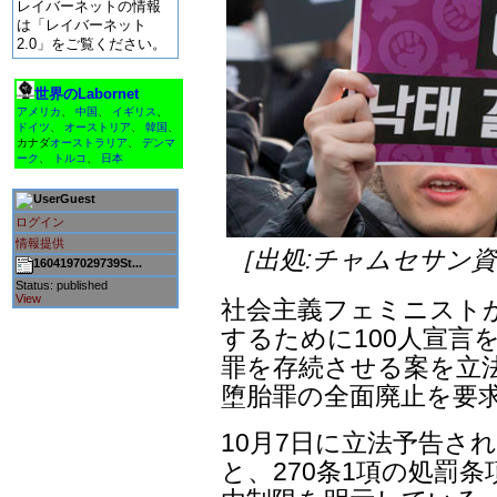
レイバーネットの情報
は「レイバーネット
2.0」をご覧ください。
世界のLabornet
アメリカ
、
中国
、
イギリス
、
ドイツ
、
オーストリア
、
韓国
、
カナダ
オーストラリア
、
デンマ
ーク
、
トルコ
、
日本
Guest
ログイン
情報提供
［出処:チャムセサン
1604197029739St...
Status: published
View
社会主義フェミニスト
するために100人宣言
罪を存続させる案を立
堕胎罪の全面廃止を要
10月7日に立法予告され
と、270条1項の処罰