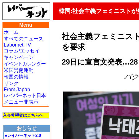
韓国:社会主義フェミニスト
Menu
ホーム
社会主義フェミニス
すべてのニュース
Labornet TV
を要求
コラム/エッセイ
キャンペーン
29日に宣言文発表…2
イベントカレンダー
米国労働運動
パク・
韓国の情報
リンク
From Japan
レイバーネット日本
メニュー非表示
入会希望者はこちらへ
おしらせ
■レイバーネット2.0