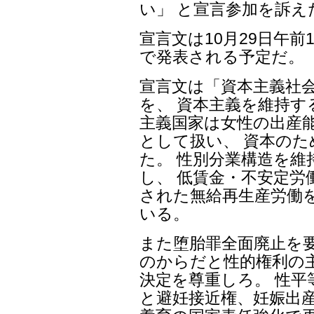
い」 と宣言参加を訴え
宣言文は10月29日午前
で発表される予定だ。
宣言文は「資本主義社
を、 資本主義を維持す
主義国家は女性の出産
として扱い、 資本の
た。 性別分業構造を維
し、 低賃金・不安定労
された無給再生産労働
いる。
また堕胎罪全面廃止を
のからだと性的権利の
決定を尊重しろ。 性平
と避妊接近権、妊娠出