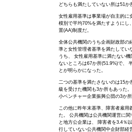
どちらも満たしていない所は51か所(
女性雇用基準は事業場が自主的に
模別で平均70%を満たすようにし
置(AA)制度だ。
全体公共機関のうち企画財政部の経営
準と女性管理者基準を満たしていな
うち、 女性雇用基準に満たない機関は
ないところは67か所(51.9%)
とが明らかになった。
二つの基準を満たさないのは15か所
級を受けた機関も3か所もあった。
小ベンチャー企業振興公団の3か
この他に昨年末基準、障害者雇用義
た。 公共機関は公共機関運営に
と地方公企業は、 障害者を3.4
行していない公共機関中企財部経営