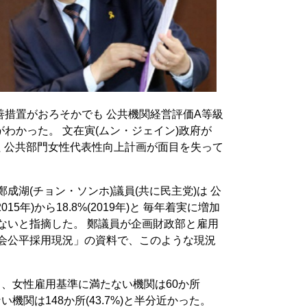
措置がおろそかでも 公共機関経営評価A等級
わかった。 文在寅(ムン・ジェイン)政府が
た 公共部門女性代表性向上計画が面目を失って
鄭成湖(チョン・ソンホ)議員(共に民主党)は 公
15年)から18.8%(2019年)と 毎年着実に増加
たないと指摘した。 鄭議員が企画財政部と雇用
社会公平採用現況」の資料で、このような現況
ち、女性雇用基準に満たない機関は60か所
ない機関は148か所(43.7%)と半分近かった。