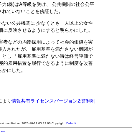
力(株)はA等級を受け、 公共機関の社会公平
されていないことを傍証した。
いない公共機関に 少なくとも一人以上の女性
評価に反映させるようにすると明らかにした。
障害者などの均衡採用によって社会的価値を実
導入されたが、 雇用基準を満たさない機関が
」とし 「雇用基準に満たない時は経営評価で
積極的雇用措置を履行できるように制度を改善
らかにした。
により
情報共有ライセンスバージョン2:営利利
Last modified on 2020-10-19 03:32:00
Copyright:
Default