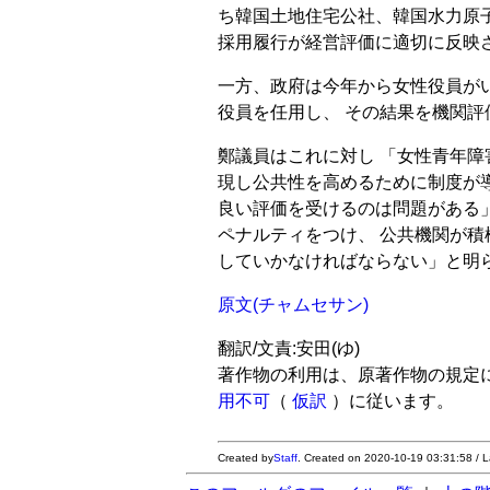
ち韓国土地住宅公社、韓国水力原子
採用履行が経営評価に適切に反映
一方、政府は今年から女性役員が
役員を任用し、 その結果を機関
鄭議員はこれに対し 「女性青年
現し公共性を高めるために制度が
良い評価を受けるのは問題がある
ペナルティをつけ、 公共機関が
していかなければならない」と明
原文(チャムセサン)
翻訳/文責:安田(ゆ)
著作物の利用は、原著作物の規定
用不可
（
仮訳
）に従います。
Created by
Staff
. Created on 2020-10-19 03:31:58 / 