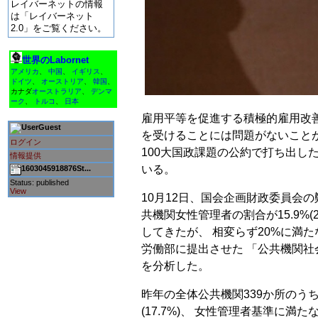
レイバーネットの情報
は「レイバーネット
2.0」をご覧ください。
世界のLabornet
アメリカ
、
中国
、
イギリス
、
ドイツ
、
オーストリア
、
韓国
、
カナダ
オーストラリア
、
デンマ
ーク
、
トルコ
、
日本
雇用平等を促進する積極的雇用改善
Guest
を受けることには問題がないことが
ログイン
100大国政課題の公約で打ち出し
情報提供
いる。
1603045918876St...
Status: published
View
10月12日、国会企画財政委員会の
共機関女性管理者の割合が15.9%(20
してきたが、 相変らず20%に満
労働部に提出させた 「公共機関
を分析した。
昨年の全体公共機関339か所のう
(17.7%)、 女性管理者基準に満た