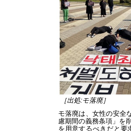
［出処:モ落廃］
モ落廃は、女性の安全
慮期間の義務条項」を
を用意するべきだと要