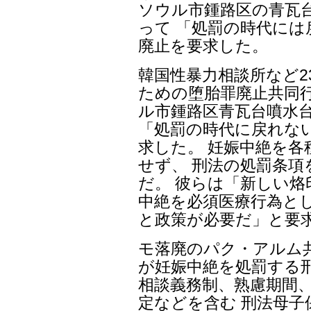
ソウル市鍾路区の青瓦
って 「処罰の時代に
廃止を要求した。
韓国性暴力相談所など2
ための堕胎罪廃止共同行動
ル市鍾路区青瓦台噴水
「処罰の時代に戻れな
求した。 妊娠中絶を各
せず、 刑法の処罰条
だ。 彼らは「新しい烙
中絶を必須医療行為と
と政策が必要だ」と要
モ落廃のパク・アルム
が妊娠中絶を処罰する
相談義務制、熟慮期間
定などを含む 刑法母