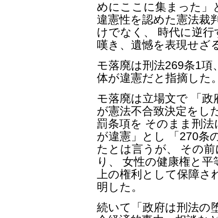
めにここに集まった」とし
違憲性を認めた憲法裁
けでなく、 時代に逆
嘆き、遺憾を表現せざ
モ落廃は刑法269条1項
体が違憲だと指摘した
モ落廃は立場文で 「政
が憲法不合致決定をした刑
罰条項を そのまま刑
が違憲」とし 「270
たとは言うが、 その
り、 女性の健康権と平
上の権利として保障さ
明した。
続いて「政府は刑法の