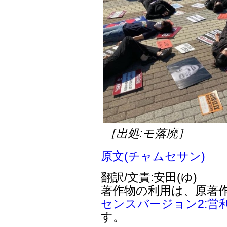
［出処:モ落廃］
原文(チャムセサン)
翻訳/文責:安田(ゆ)
著作物の利用は、原著
センスバージョン2:営
す。