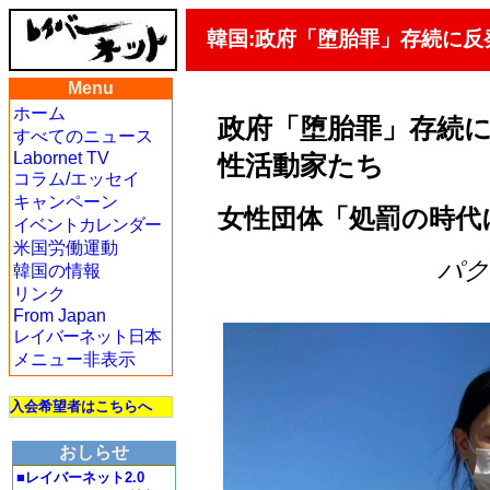
韓国:政府「堕胎罪」存続に
Menu
ホーム
政府「堕胎罪」存続
すべてのニュース
Labornet TV
性活動家たち
コラム/エッセイ
キャンペーン
女性団体「処罰の時代
イベントカレンダー
米国労働運動
パク・
韓国の情報
リンク
From Japan
レイバーネット日本
メニュー非表示
入会希望者はこちらへ
おしらせ
■レイバーネット2.0