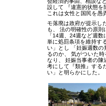
会経済的事由、相談な
設して 『違憲的状態
これは女性と国民を愚
モ落廃は政府が提示した
も、 法の明確性の原則
「14週、24週など週
単に処罰条項を維持す
い」とし 「妊娠週数
るのか、 気がついた
なり、 妊娠当事者の
考にして『類推』する
い」と明らかにした。