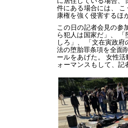
に居住している場合、
件にある場合には、 
康権を強く侵害するほ
この日の記者会見の参
ら犯人は国家だ」、 「
しろ」、 「文在寅政府
法の堕胎罪条項を全面
ールをあげた。 女性
ォーマンスもして、記