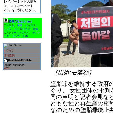
レイバーネットの情報
は「レイバーネット
2.0」をご覧ください。
世界のLabornet
アメリカ
、
中国
、
イギリス
、
ドイツ
、
オーストリア
、
韓国
、
カナダ
オーストラリア
、
デンマ
ーク
、
トルコ
、
日本
Guest
ログイン
情報提供
1602854390843St...
Status: published
View
［出処:モ落廃］
堕胎罪を維持する政府
ぐり、 女性団体の批判
同の声明と記者会見な
ともな性と再生産の権
なのための堕胎罪廃止共