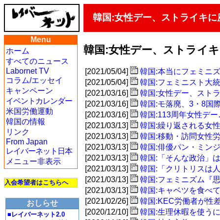
韓国:女性デー、ストライキ
Menu
韓国:女性デー、ストライ
ホーム
すべてのニュース
Labornet TV
[2021/05/04]
韓国:本当にフェミニ
コラム/エッセイ
[2021/05/04]
韓国:フェミニスト大
キャンペーン
[2021/03/16]
韓国:女性デー、スト
イベントカレンダー
[2021/03/16]
韓国:モ落廃、3・8
米国労働運動
[2021/03/16]
韓国:113周年女性
韓国の情報
[2021/03/13]
韓国:繰り返される女
リンク
[2021/03/13]
韓国:移動・訪問女性
From Japan
[2021/03/13]
韓国:俳優パン・ミン
レイバーネット日本
[2021/03/13]
韓国:「そんな政治」
メニュー非表示
[2021/03/13]
韓国:「クリトリスは
[2021/03/13]
韓国:フェミニズム『
入会希望者はこちらへ
[2021/03/13]
韓国:キャベツを食べ
[2021/02/26]
韓国:KEC労働者が
おしらせ
[2020/12/10]
韓国:生理休暇を使う
■レイバーネット2.0