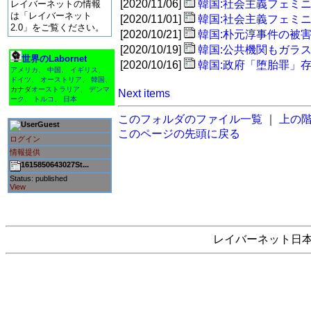
[2020/11/06]
韓国:社会主義フェミ
レイバーネットの情報
は「レイバーネット
[2020/11/01]
韓国:社会主義フェミ
2.0」をご覧ください。
[2020/10/21]
韓国:朴元淳事件の被
[2020/10/19]
韓国:公共機関もガラ
世界のLabornet
[2020/10/16]
韓国:政府「堕胎罪」
アメリカ
、
中国
、
イギリス
、
ドイツ
、
オーストリア
、
韓国
、
カナダ
オーストラリア
、
デンマ
Next items
ーク
、
トルコ
、
日本
このフォルダのファイル一覧
｜
上の
Guest
このページの先頭に戻る
ログイン
情報提供
1615850643027St...
Status: published
View
レイバーネット日本