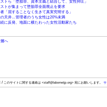
ニストら「堕胎罪、資本主義と結合して、女性抑圧」
ニストが集まって堕胎罪全面廃止を要求
害者「屈することなく生きて真実究明する」
スの天井…管理者のうち女性は20%未満
存続に反発、地面に横たわった女性活動家たち
階層へ
 /
このサイトに関する連絡は <staff@labornetjp.org> 宛にお願いします。
サ