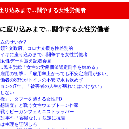
に座り込みまで…闘争する女性労働者
キに座り込みまで…闘争する女性労働者
ズムのせいか?
統領? 文政府、コロナ支援も性差別的
ライキに座り込みまで…闘争する女性労働者
国際女性デーを迎え記者会見
デー…民主労総「女性の労働価値認定闘争を始める」
性雇用の衝撃…「雇用率上がっても不安定雇用が多い」
労働者の83%がトイレの不安で水も飲めず
ジョンの7年、「被害者の人生が壊れてはいけない」
はしない
人権」、タブーを越える女性PD
思想調査』と戦う女性ウェブトーン作家
て戦うビーガンフェミニストラッパー
性差別事件「容疑なし」決定に抗告
には生理を証明しろ