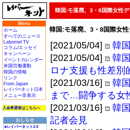
韓国:モ落廃、3・8国際女性
Menu
韓国:モ落廃、3・8国際女
ホーム
すべてのニュース
Labornet TV
[2021/05/04]
韓国
コラム/エッセイ
キャンペーン
[2021/05/04]
韓国
イベントカレンダー
米国労働運動
ロナ支援も性差別
韓国の情報
リンク
[2021/03/16]
韓
From Japan
レイバーネット日本
まで…闘争する女
メニュー非表示
[2021/03/16]
韓国
入会希望者はこちらへ
記者会見
おしらせ
■レイバーネット2.0