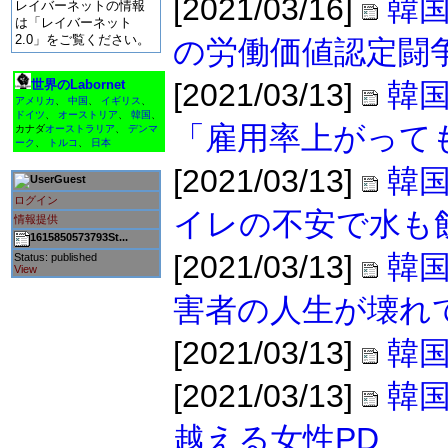
[2021/03/16]
韓国
レイバーネットの情報
は「レイバーネット
2.0」をご覧ください。
の労働価値認定闘
世界のLabornet
[2021/03/13]
韓
アメリカ
、
中国
、
イギリス
、
ドイツ
、
オーストリア
、
韓国
、
「雇用率上がって
カナダ
オーストラリア
、
デンマ
ーク
、
トルコ
、
日本
[2021/03/13]
韓国
Guest
ログイン
イレの不安で水も
情報提供
1615850573793St...
[2021/03/13]
韓国
Status: published
View
害者の人生が壊れ
[2021/03/13]
韓
[2021/03/13]
韓
越える女性PD