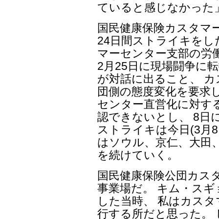
ていると感じなかった
国民健康保険カスタマ
24日間ストライキを
マーセンター支部の労
2月25日に現場闘争に
が対話に出ること、 
団側の態度変化を要求
センター直営化に対す
認できないとし、 8日
ストライキは今日(3月8
はソウル、京仁、大田
を続けていく。
国民健康保険公団カスタ
事業場だ。 キム・スギョ
した当時、 私はカス
行する所だと思った。