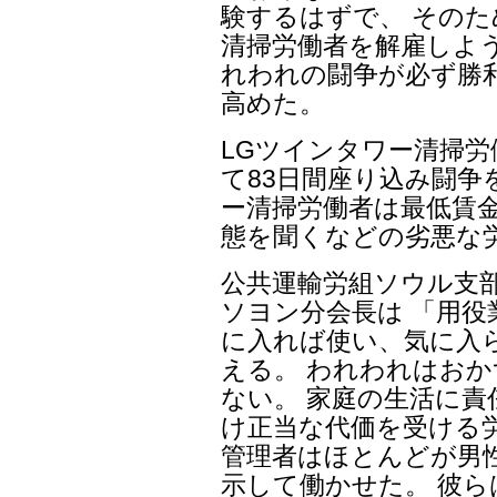
験するはずで、 その
清掃労働者を解雇しよ
れわれの闘争が必ず勝
高めた。
LGツインタワー清掃労
て83日間座り込み闘争
ー清掃労働者は最低賃金
態を聞くなどの劣悪な
公共運輸労組ソウル支
ソヨン分会長は 「用
に入れば使い、気に入
える。 われわれはお
ない。 家庭の生活に
け正当な代価を受ける
管理者はほとんどが男
示して働かせた。 彼