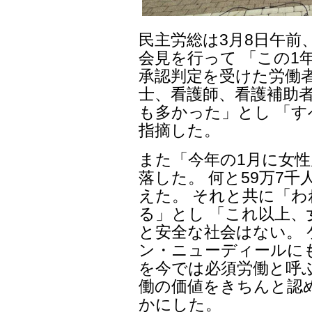
民主労総は3月8日午前
会見を行って 「この1
承認判定を受けた労働者
士、看護師、看護補助
も多かった」とし 「
指摘した。
また「今年の1月に女性雇
落した。 何と59万7
えた。 それと共に「
る」とし 「これ以上、
と安全な社会はない。
ン・ニューディールに
を今では必須労働と呼
働の価値をきちんと認
かにした。