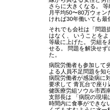
さらに大きくなる。 
月平均50〜80万ウォン
ければ30年働いても最
それでも会社は「問題提
はなく、 いうことをよ
等級に上げた。 労組
せる。 問題を解決せ
た。
病院労働者も参加して
よる人員不足問題を知
病院労働者が感染病に
要求して 青瓦台で座り
健医療労組ソウル市西
支部長は 「病院の現場
時間内に食事ができな
くてもすむように水一