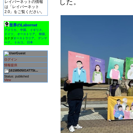
した。
レイバーネットの情報
は「レイバーネット
2.0」をご覧ください。
世界のLabornet
アメリカ
、
中国
、
イギリス
、
ドイツ
、
オーストリア
、
韓国
、
カナダ
オーストラリア
、
デンマ
ーク
、
トルコ
、
日本
Guest
ログイン
情報提供
1615850501477St...
Status: published
View