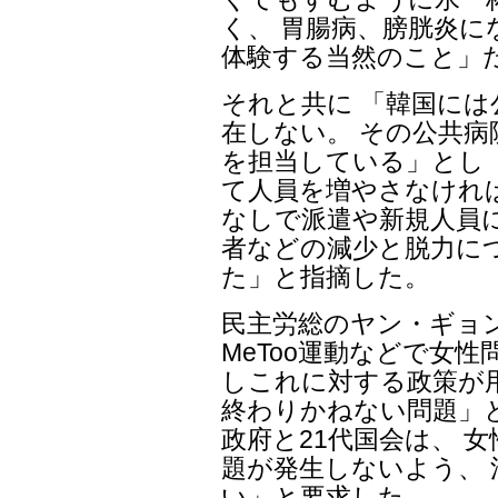
く、 胃腸病、膀胱炎に
体験する当然のこと」
それと共に 「韓国には
在しない。 その公共病
を担当している」とし
て人員を増やさなけれ
なしで派遣や新規人員
者などの減少と脱力に
た」と指摘した。
民主労総のヤン・ギョ
MeToo運動などで女
しこれに対する政策が
終わりかねない問題」と
政府と21代国会は、 
題が発生しないよう、
い」と要求した。