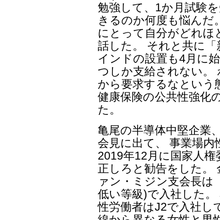
勉強して、1か月試験を
きるのか何度も悩んだ
にとって自分がどれほ
話した。 それと共に
インドの設置も4月に始
つしか支給されない。
から要求するなという
健康保険の公共性強化
た。
亀尾の半導体中堅企業、
会見に出て、 事業場内
2019年12月に国家人
正しろと勧告をした。 
ァン・ミジン支会長は 
低い等級)で入社した。
性労働者はJ2で入社し
線から異なる女性と男