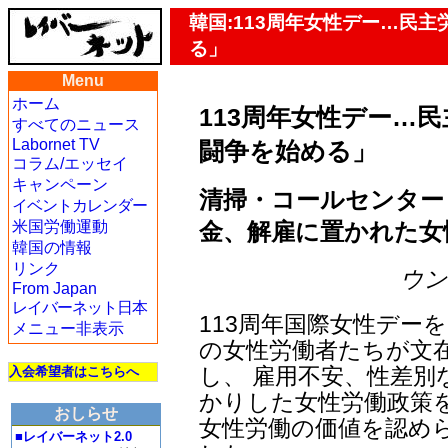
韓国:113周年女性デー…民
る」
Menu
ホーム
113周年女性デー…
すべてのニュース
Labornet TV
闘争を始める」
コラム/エッセイ
キャンペーン
清掃・コールセンター
イベントカレンダー
金、解雇に置かれた女
米国労働運動
韓国の情報
リンク
ウン・
From Japan
レイバーネット日本
113周年国際女性デー
メニュー非表示
の女性労働者たちが文在
し、 雇用不安、性差
入会希望者はこちらへ
かりした女性労働政策
おしらせ
女性労働の価値を認め
■レイバーネット2.0