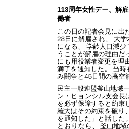
113周年女性デー、解
働者
この日の記者会見に出
28日に解雇され、 大
になる。 学齢人口減
うことが解雇の理由だっ
にも用役業者変更を理由
満了を通知した。 当時
み闘争と45日間の高空
民主一般連盟釜山地域
ン・ヒョンシル支会長は
を必ず保障すると約束し
羅大はその約束を破り、
を通知した」と話した
とおりなら、 釜山地