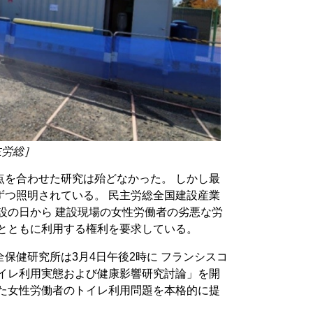
主労総］
点を合わせた研究は殆どなかった。 しかし最
ずつ照明されている。 民主労総全国建設産業
建設の日から 建設現場の女性労働者の劣悪な労
置とともに利用する権利を要求している。
保健研究所は3月4日午後2時に フランシスコ
トイレ利用実態および健康影響研究討論」を開
った女性労働者のトイレ利用問題を本格的に提