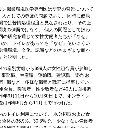
ヨン職業環境医学専門医は研究の背景について
く人としての尊厳の問題であり、 同時に健康
場では苦情処理程度と見なされたり、 その上
環境の側面ではなく、 個人の問題として扱わ
今回の研究を通じて女性労働者たちが『なぜ』
のか、 トイレがあっても『なぜ』使いにくい
る労働環境、文化、認識などのさまざまな面か
」と説明した。
4の産別労組から899人の女性組合員が参加し
職、事務職、生産職、運輸職、建設職、販売 お
管理職など、多様な職種と職群に従事してい
の組合員、障害者、性少数者など40人に面接調
年9月11日から10月30日まで、オンライン
査は昨年6月から11月まで行われた。
中のトイレ利用について、 水分摂取および食
体の36.9%、30.3%で、 少なくない労働者
食物摂取を制限していることが明らかになっ