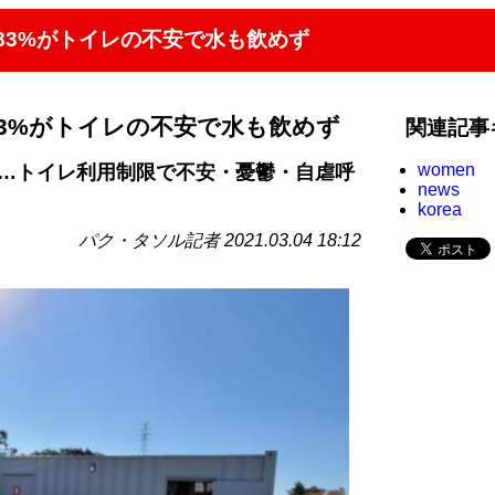
83%がトイレの不安で水も飲めず
3%がトイレの不安で水も飲めず
関連記事
women
問…トイレ利用制限で不安・憂鬱・自虐呼
news
korea
パク・タソル記者 2021.03.04 18:12