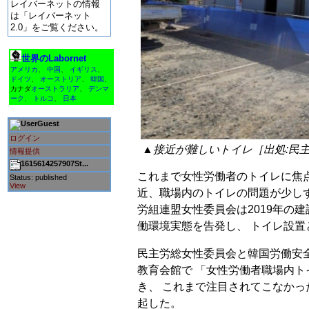
レイバーネットの情報
は「レイバーネット
2.0」をご覧ください。
世界のLabornet
アメリカ
、
中国
、
イギリス
、
ドイツ
、
オーストリア
、
韓国
、
カナダ
オーストラリア
、
デンマ
ーク
、
トルコ
、
日本
Guest
ログイン
▲接近が難しいトイレ［出処:民
情報提供
1615614257907St...
これまで女性労働者のトイレに焦
Status: published
View
近、職場内のトイレの問題が少し
労組連盟女性委員会は2019年の
働環境実態を告発し、 トイレ設
民主労総女性委員会と韓国労働安全
教育会館で 「女性労働者職場内
き、 これまで注目されてこなか
起した。