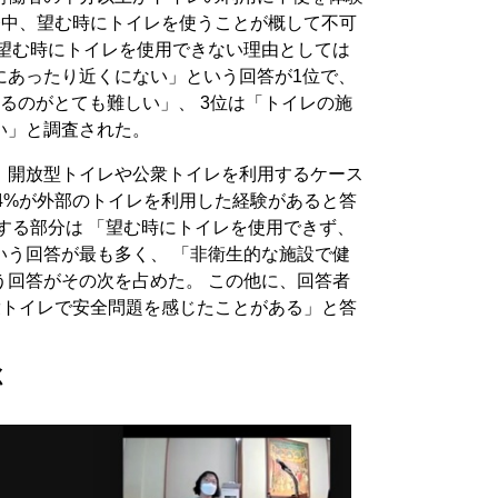
勤務中、望む時にトイレを使うことが概して不可
 望む時にトイレを使用できない理由としては
にあったり近くにない」という回答が1位で、
るのがとても難しい」、 3位は「トイレの施
い」と調査された。
、開放型トイレや公衆トイレを利用するケース
34%が外部のトイレを利用した経験があると答
する部分は 「望む時にトイレを使用できず、
」という回答が最も多く、 「非衛生的な施設で健
という回答がその次を占めた。 この他に、回答者
公衆トイレで安全問題を感じたことがある」と答
く