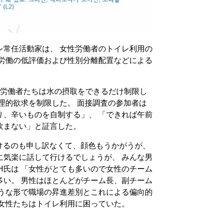
レ常任活動家は、 女性労働者のトイレ利用の
性労働の低評価および性別分離配置などによる
、労働者たちは水の摂取をできるだけ制限し
理的欲求を制限した。 面接調査の参加者は
り、辛いものを自制する」、 「できれば午前
飲まない」と証言した。
けるのも申し訳なくて、顔色もうかがうが、
に気楽に話して行けるでしょうが、 みんな男
H氏は 「女性がとても多いので女性のチーム
多い。 男性はほとんどがチーム長、副チーム
ような形で職場の昇進差別とこれによる偏向的
 女性たちはトイレ利用に困っていた。