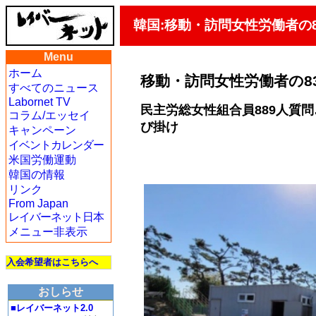
韓国:移動・訪問女性労働者の
Menu
ホーム
移動・訪問女性労働者の8
すべてのニュース
Labornet TV
民主労総女性組合員889人質
コラム/エッセイ
び掛け
キャンペーン
イベントカレンダー
米国労働運動
韓国の情報
リンク
From Japan
レイバーネット日本
メニュー非表示
入会希望者はこちらへ
おしらせ
■レイバーネット2.0