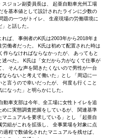
・スジョン副委員長は、 起亜自動車光州工場
らだを基本値として設計されたラインに少数の
問題の一つがトイレ、 生産現場の労働環境に
だ」と話した。
ば、 事例者のK氏は2003年から2018年ま
労働者だった。 K氏は初めて配置された時は
く作らなければならなかったが、 あってもと
述べた。 K氏は「女だから力がなくて仕事が
て、 そんな声を聞きたくないので男性が一台
ばならないと考えて働いた」とし 「周辺に一
いと言うので幸いだったが、 何度も行くこと
気になった」と明らかにした。
亜自動車支部は今年、全工場に女性トイレを追
ために実態調査把握をしているが、 関連基準
たマニュアルを要求している」とし 「起亜自
属労組がこれを拡張し、 全事業場を対象に点
この過程で数値化されたマニュアルを残せば、