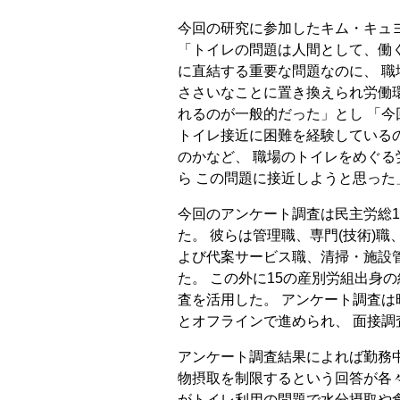
今回の研究に参加したキム・キュ
「トイレの問題は人間として、働
に直結する重要な問題なのに、 職
ささいなことに置き換えられ労働
れるのが一般的だった」とし 「
トイレ接近に困難を経験している
のかなど、 職場のトイレをめぐ
ら この問題に接近しようと思った
今回のアンケート調査は民主労総1
た。 彼らは管理職、専門(技術)
よび代案サービス職、清掃・施設
た。 この外に15の産別労組出身
査を活用した。 アンケート調査は昨
とオフラインで進められ、 面接調
アンケート調査結果によれば勤務
物摂取を制限するという回答が各々全
がトイレ利用の問題で水分摂取や