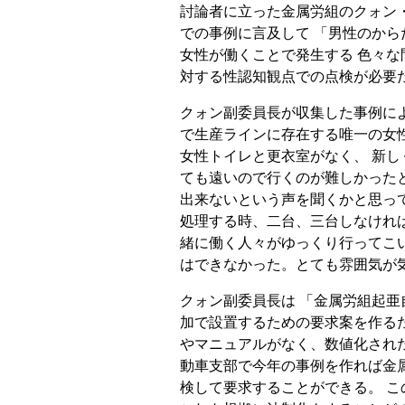
討論者に立った金属労組のクォン
での事例に言及して 「男性のか
女性が働くことで発生する 色々な
対する性認知観点での点検が必要
クォン副委員長が収集した事例によれ
で生産ラインに存在する唯一の女性
女性トイレと更衣室がなく、 新し
ても遠いので行くのが難しかったと
出来ないという声を聞くかと思っ
処理する時、二台、三台しなけれ
緒に働く人々がゆっくり行ってこ
はできなかった。とても雰囲気が
クォン副委員長は 「金属労組起
加で設置するための要求案を作る
やマニュアルがなく、数値化され
動車支部で今年の事例を作れば金
検して要求することができる。 