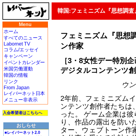
韓国:フェミニズム『思想調
Menu
ホーム
フェミニズム『思想
すべてのニュース
Labornet TV
ン作家
コラム/エッセイ
キャンペーン
［3・8女性デー特別企
イベントカレンダー
デジタルコンテンツ創
米国労働運動
韓国の情報
リンク
ウン・
From Japan
レイバーネット日本
2年前、フェミニズムイ
メニュー非表示
ンテンツ創作者たちは
った。 ゲーム企業は
入会希望者はこちらへ
り、作品の露出を防い
おしらせ
ター、ウェブトーン作
■レイバーネット2.0