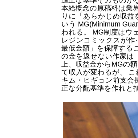
適正な基準そのものが
本給概念の原稿料は業
りに「あらかじめ収益
いう MG(Minimum G
われる。 MG制度は
レジンコミックスが作
最低金額」を保障する
の金を返せない作家は
上、収益金からMGの
て収入が変わるが、 
キム・ヒギョン前支会
正な分配基準を作れと