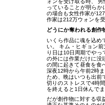
ォンを受け取る時、 男
っていることが明らか
の場合も女性作家が12
作家は212万ウォンを
どうにか奪われる創作
いくら作品に魂を込め
い。 キム・ヒギョン
り日は10日周期でやっ
の外には作業だけに没頭
の間に起きて昼食を食べ
深夜12時から午前2時
ため、晩はいつも出前
切りのストレスで4時間
を終えると1日休んで
だが創作物に対する収