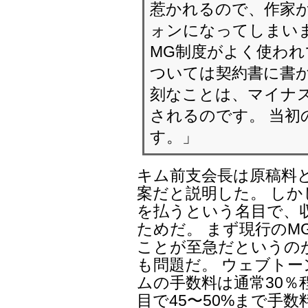
惹かれるので、作家
ォンになってしまいま
MG制度がよく使われ
ついては契約書に書か
刻なことは、マイナ
されるのです。 当初
す。」
キム前支会長は原稿料
案だと説明した。 しか
を払うという名目で、
ためだ。 まず現行のM
ことが至急だというの
も問題だ。 ウェブト
ムの手数料は通常30％
目で45〜50%まで手