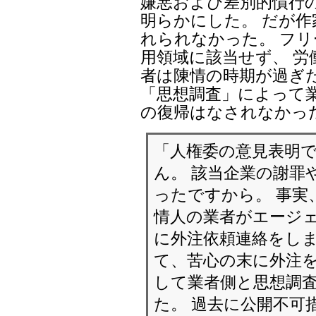
嫌悪および差別的慣行
明らかにした。 だが
れられなかった。 フリ
用領域に該当せず、 労
者は陳情の時期が過ぎ
「思想調査」によって
の復帰はなされなかっ
「人権委の意見表明
ん。 該当企業の謝罪
ったですから。 事実
情人の業者がエージェ
に外注依頼連絡をしま
て、苦心の末に外注を
して業者側と思想調
た。 過去に公開不可