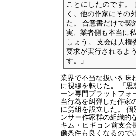
ことにしたのです。 
く、他の作家にその
た。 合意書だけで契
実、業者側も本当に
しょう。 支会は人権
要求が実行されるよ
す。」
業界で不当な扱いを味
に視線を転じた。 「
ーン専門プラットフォ
当行為を糾弾した作家の
に労組を設立した。 
ンサー作家群の組織的
キム・ヒギョン前支会
働条件も良くなるので