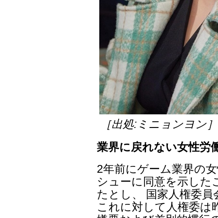
［出処:ミニョンヨン
業界に戻れない女性労
2年前にゲーム業界の女
シューに同意を示した
たとし、 国家人権委員
これに対して人権委は昨