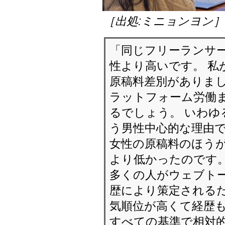
［出処:ミニョンヨン
「同じフリーランサ
性より高いです。 私
原稿料差別がありまし
ラットフォーム労働
るでしょう。 いわゆ
う男性中心的な理由で
女性の原稿料のほう
より低かったのです
多くの人がウェブト
歴により策定されるだ
気順位が高くて経歴
すべての基準で相対