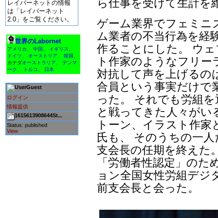
ら仕事を受けて生計を
レイバーネットの情報
は「レイバーネット
2.0」をご覧ください。
ゲーム業界でフェミニ
ム業者の不当行為を経
世界のLabornet
作ることにした。 ウ
アメリカ
、
中国
、
イギリス
、
ドイツ
、
オーストリア
、
韓国
、
ト作家のようなフリー
カナダ
オーストラリア
、
デンマ
ーク
、
トルコ
、
日本
対抗して声を上げるの
合員という事実だけで
Guest
った。 それでも労組
ログイン
情報提供
と戦ってきた人々がいる
1615613908644St...
トーン、イラスト作家
Status: published
View
氏も、 そのうちの一人だ
支会長の任期を終えた
「労働者性認定」のた
ョン全国女性労組デジ
前支会長と会った。