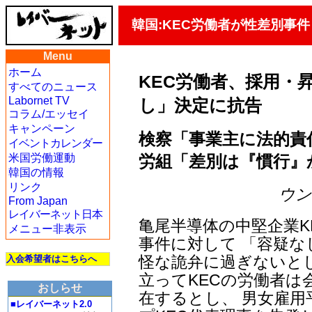
韓国:KEC労働者が性差別事
Menu
ホーム
KEC労働者、採用・
すべてのニュース
Labornet TV
し」決定に抗告
コラム/エッセイ
キャンペーン
検察「事業主に法的責
イベントカレンダー
労組「差別は『慣行』
米国労働運動
韓国の情報
リンク
ウン・
From Japan
レイバーネット日本
亀尾半導体の中堅企業K
メニュー非表示
事件に対して 「容疑
怪な詭弁に過ぎないとし
入会希望者はこちらへ
立ってKECの労働者は
おしらせ
在するとし、 男女雇
■レイバーネット2.0