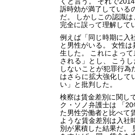
くと言う。 それで20
訴時効が満了している
だ。 しかしこの認識
完全に誤って理解して
例えば「同じ時期に入
と男性がいる。 女性
生した。 これによっ
される」とし、 こう
しないことが犯罪行為
はさらに拡大強化して
い」と批判した。
検察は賃金差別に関し
ク・ソノ弁護士は 「2
た男性労働者と比べて
ような賃金差別は入社
別が累積した結果だ。 