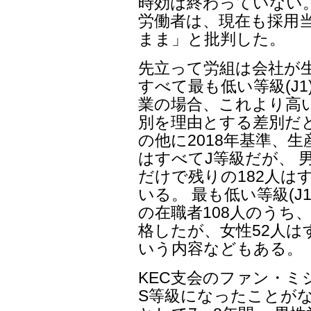
時効は終わっていない。
労働者は、現在も採用
まま」と批判した。
先立って労組は会社が
すべて最も低い等級(J
業の場合、これより高い
別を理由とする差別だ
の他に2018年基準、生
はすべてJ等級だが、 男
だけで残りの182人は
いる。 最も低い等級(J
の在職者108人のうち、
格したが、女性52人は
いう内容などもある。
KEC支会のファン・ミ
S等級になったことが