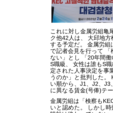
これに対し金属労組亀尾
ク他42人は、 大邱地
する予定だ。 金属労組
で記者会見を行って 
ない」とし 「20年間
S職級、 女性は誰もS
定された人事決定を事
うのか」と批判した。 
い順から、J1、J2、J3
に異なる賃金(号俸)テ
金属労組は「検察もKE
いと認めた。 しかし時