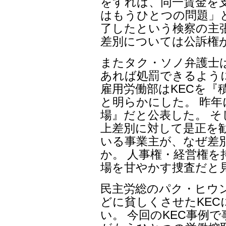
をすれば、同一賃金を
はもうひとつの問題」と
了したという検察の主張
差別については公訴権
またタク・ソノ弁護士
あれば処罰できるよう
雇用労働部はKECを『
と明らかにした。 昨
場』だと公表した。 そ
上差別に対して是正を
いる事業主が、なぜ差
か。 人事権・経営権
場を甘やかす捜査だと
民主労総のパク・ヒウ
どに貧しくさせたKE
い。 今回のKEC事例