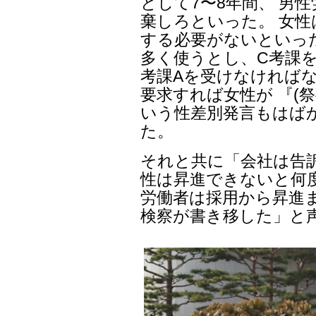
として7〜8年間、 男
棄しろといった。 女
する必要がないといっ
多く使うとし、C考課を
考課Aを受けなければな
要求すれば女性が 『(
いう性差別発言もはば
た。
それと共に「会社は告
性は昇進できないと何
労働者は採用から昇進
検察が書き移した」と