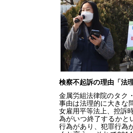
検察不起訴の理由「法
金属労組法律院のタク・
事由は法理的に大きな
女雇用平等法上、控訴時
為がいつ終了するかと
行為があり、犯罪行為