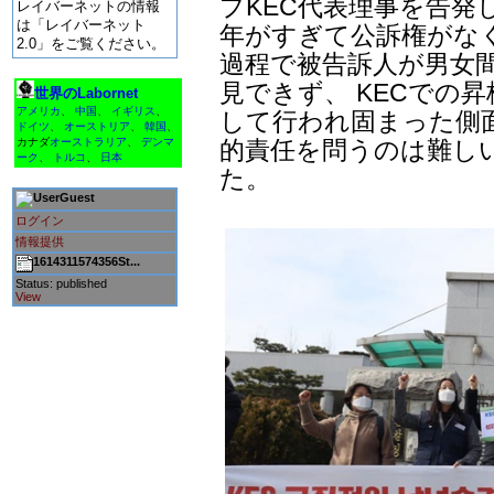
プKEC代表理事を告発
レイバーネットの情報
は「レイバーネット
年がすぎて公訴権がな
2.0」をご覧ください。
過程で被告訴人が男女
見できず、 KECでの
世界のLabornet
アメリカ
、
中国
、
イギリス
、
して行われ固まった側
ドイツ
、
オーストリア
、
韓国
、
的責任を問うのは難しい
カナダ
オーストラリア
、
デンマ
ーク
、
トルコ
、
日本
た。
Guest
ログイン
情報提供
1614311574356St...
Status: published
View