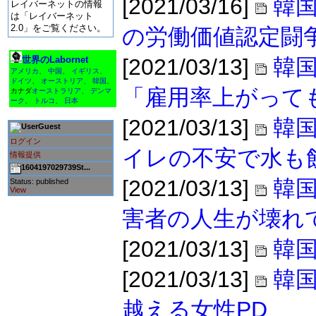
[2021/03/16]
韓国
レイバーネットの情報
は「レイバーネット
2.0」をご覧ください。
の労働価値認定闘
世界のLabornet
[2021/03/13]
韓
アメリカ
、
中国
、
イギリス
、
ドイツ
、
オーストリア
、
韓国
、
「雇用率上がって
カナダ
オーストラリア
、
デンマ
ーク
、
トルコ
、
日本
[2021/03/13]
韓国
Guest
ログイン
イレの不安で水も
情報提供
1604197029739St...
[2021/03/13]
韓国
Status: published
View
害者の人生が壊れ
[2021/03/13]
韓
[2021/03/13]
韓
越える女性PD