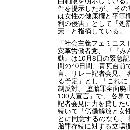
由制限を明示している。
件を提示したが、 そ
は女性の健康権と平等権
利の侵害」として「処
憲」と指摘している。
「社会主義フェミニスト
変革労働者党、 「『み
動』は10月8日の緊急
間の40日間、青瓦台前
言、リレー記者会見、
る予定」とし 「これ
制反対、 堕胎罪全面廃
100人宣言』で、 各
記者会見に力を貸した
続いて「労働解放と女
とに同意するのなら、
胎罪存続に対する立場