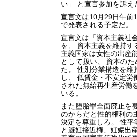
い」 と宣言参加を訴え
宣言文は10月29日午前
で発表される予定だ。
宣言文は「資本主義社
を、 資本主義を維持す
主義国家は女性の出産
として扱い、 資本の
た。 性別分業構造を維
し、 低賃金・不安定労
された無給再生産労働
いる。
また堕胎罪全面廃止を
のからだと性的権利の
決定を尊重しろ。 性平
と避妊接近権、妊娠出