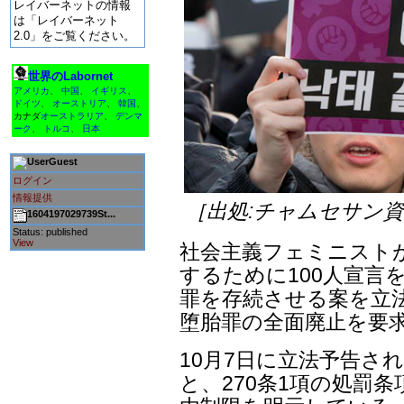
レイバーネットの情報
は「レイバーネット
2.0」をご覧ください。
世界のLabornet
アメリカ
、
中国
、
イギリス
、
ドイツ
、
オーストリア
、
韓国
、
カナダ
オーストラリア
、
デンマ
ーク
、
トルコ
、
日本
Guest
ログイン
情報提供
［出処:チャムセサン
1604197029739St...
Status: published
View
社会主義フェミニスト
するために100人宣言
罪を存続させる案を立
堕胎罪の全面廃止を要
10月7日に立法予告され
と、270条1項の処罰