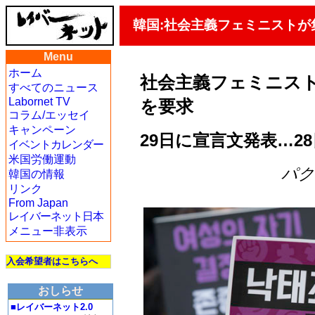
韓国:社会主義フェミニスト
Menu
ホーム
社会主義フェミニス
すべてのニュース
Labornet TV
を要求
コラム/エッセイ
キャンペーン
29日に宣言文発表…2
イベントカレンダー
米国労働運動
パク・
韓国の情報
リンク
From Japan
レイバーネット日本
メニュー非表示
入会希望者はこちらへ
おしらせ
■レイバーネット2.0