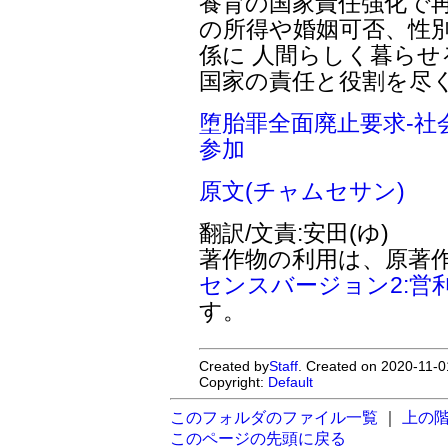
養育の国家責任強化で再
の所得や婚姻可否、性
係に 人間らしく暮ら
国家の責任と役割を尽
堕胎罪全面廃止要求-社
参加
原文(チャムセサン)
翻訳/文責:安田(ゆ)
著作物の利用は、原著
センスバージョン2:営
す。
Created by
Staff
. Created on 2020-11-0
Copyright:
Default
このフォルダのファイル一覧
｜
上の
このページの先頭に戻る