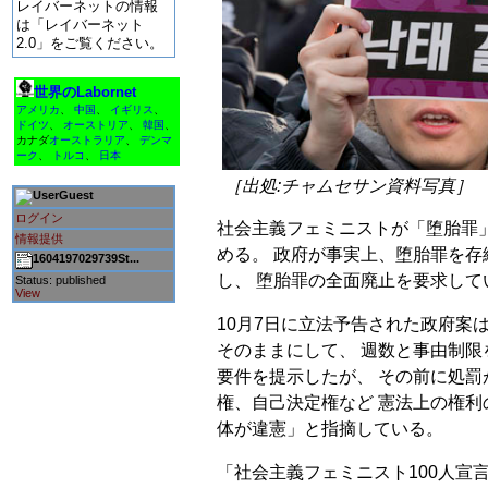
レイバーネットの情報
は「レイバーネット
2.0」をご覧ください。
世界のLabornet
アメリカ
、
中国
、
イギリス
、
ドイツ
、
オーストリア
、
韓国
、
カナダ
オーストラリア
、
デンマ
ーク
、
トルコ
、
日本
［出処:チャムセサン資料写真］
Guest
ログイン
社会主義フェミニストが「堕胎罪」
情報提供
める。 政府が事実上、堕胎罪を
1604197029739St...
し、 堕胎罪の全面廃止を要求して
Status: published
View
10月7日に立法予告された政府案は
そのままにして、 週数と事由制限
要件を提示したが、 その前に処
権、自己決定権など 憲法上の権
体が違憲」と指摘している。
「社会主義フェミニスト100人宣