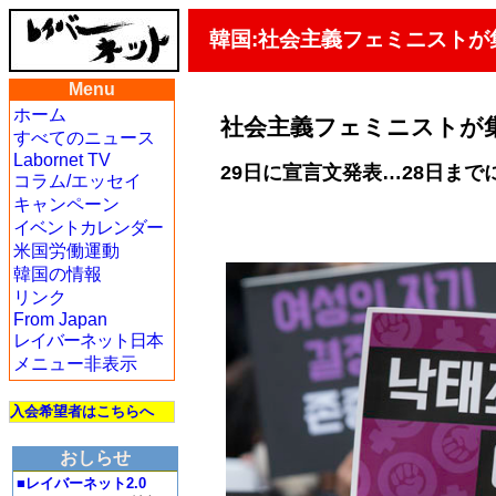
韓国:社会主義フェミニスト
Menu
ホーム
社会主義フェミニストが
すべてのニュース
Labornet TV
29日に宣言文発表…28日まで
コラム/エッセイ
キャンペーン
イベントカレンダー
米国労働運動
韓国の情報
リンク
From Japan
レイバーネット日本
メニュー非表示
入会希望者はこちらへ
おしらせ
■レイバーネット2.0