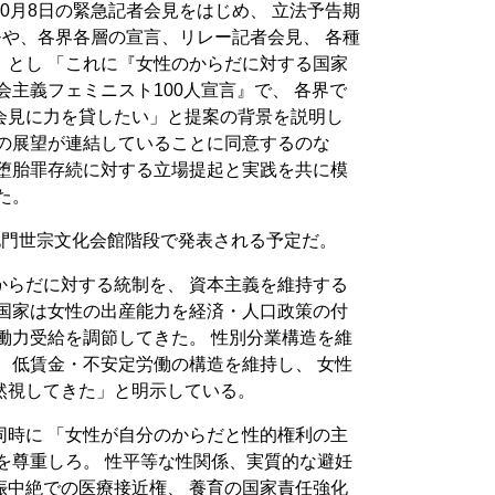
0月8日の緊急記者会見をはじめ、 立法予告期
モや、各界各層の宣言、リレー記者会見、 各種
」とし 「これに『女性のからだに対する国家
会主義フェミニスト100人宣言』で、 各界で
会見に力を貸したい」と提案の背景を説明し
放の展望が連結していることに同意するのな
て堕胎罪存続に対する立場提起と実践を共に模
た。
光化門世宗文化会館階段で発表される予定だ。
からだに対する統制を、 資本主義を維持する
義国家は女性の出産能力を経済・人口政策の付
働力受給を調節してきた。 性別分業構造を維
 低賃金・不安定労働の構造を維持し、 女性
然視してきた」と明示している。
同時に 「女性が自分のからだと性的権利の主
を尊重しろ。 性平等な性関係、実質的な避妊
娠中絶での医療接近権、 養育の国家責任強化