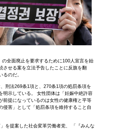
の全面廃止を要求するために100人宣言を始
存続させる案を立法予告したことに反旗を翻
いるのだ。
、刑法269条1項と、270条1項の処罰条項を
を明示している。 女性団体は「妊娠中絶許容
罰が前提になっているのは女性の健康権と平等
利の侵害」として「処罰条項を維持すること自
言」を提案した社会変革労働者党、 「『みんな