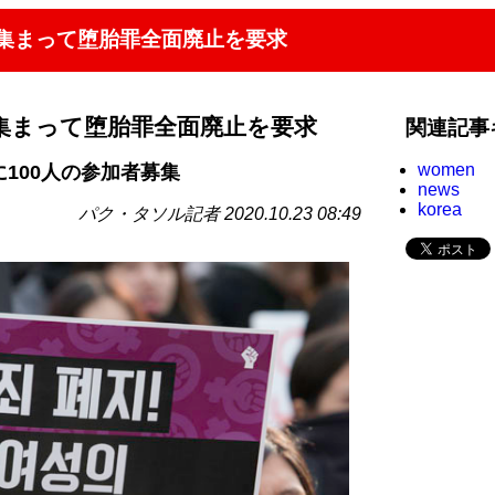
が集まって堕胎罪全面廃止を要求
集まって堕胎罪全面廃止を要求
関連記事
women
に100人の参加者募集
news
korea
パク・タソル記者 2020.10.23 08:49