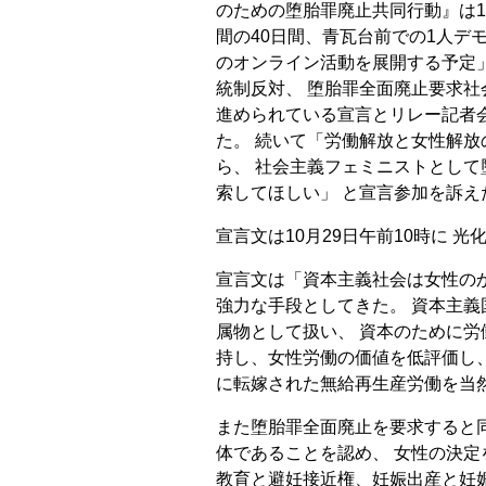
のための堕胎罪廃止共同行動』は1
間の40日間、青瓦台前での1人デ
のオンライン活動を展開する予定
統制反対、 堕胎罪全面廃止要求社
進められている宣言とリレー記者
た。 続いて「労働解放と女性解
ら、 社会主義フェミニストとし
索してほしい」 と宣言参加を訴え
宣言文は10月29日午前10時に 
宣言文は「資本主義社会は女性の
強力な手段としてきた。 資本主
属物として扱い、 資本のために労
持し、女性労働の価値を低評価し、
に転嫁された無給再生産労働を当
また堕胎罪全面廃止を要求すると
体であることを認め、 女性の決定
教育と避妊接近権、妊娠出産と妊